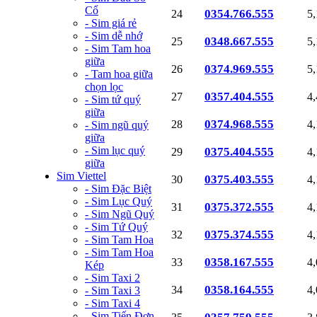
Cổ
0354.766.555
24
5
- Sim giá rẻ
- Sim dễ nhớ
0348.667.555
25
5
- Sim Tam hoa
giữa
0374.969.555
26
5
- Tam hoa giữa
chọn lọc
0357.404.555
27
4
- Sim tứ quý
giữa
0374.968.555
28
4
- Sim ngũ quý
giữa
- Sim lục quý
0375.404.555
29
4
giữa
Sim Viettel
0375.403.555
30
4
- Sim Đặc Biệt
- Sim Lục Quý
0375.372.555
31
4
- Sim Ngũ Quý
- Sim Tứ Quý
0375.374.555
32
4
- Sim Tam Hoa
- Sim Tam Hoa
0358.167.555
33
4
Kép
- Sim Taxi 2
0358.164.555
34
4
- Sim Taxi 3
- Sim Taxi 4
- Sim Tiến Đơn