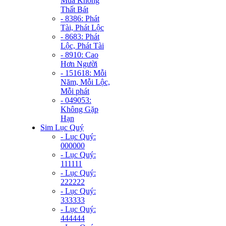
Mùa Không
Thất Bát
- 8386: Phát
Tài, Phát Lộc
- 8683: Phát
Lộc, Phát Tài
- 8910: Cao
Hơn Người
- 151618: Mỗi
Năm, Mỗi Lộc,
Mỗi phát
- 049053:
Không Gặp
Hạn
Sim Lục Quý
- Lục Quý:
000000
- Lục Quý:
111111
- Lục Quý:
222222
- Lục Quý:
333333
- Lục Quý:
444444