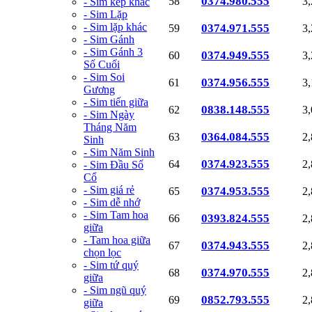
0374.980.555
58
3
- Sim kép khác
- Sim Lặp
- Sim lặp khác
0374.971.555
59
3
- Sim Gánh
- Sim Gánh 3
0374.949.555
60
3
Số Cuối
- Sim Soi
0374.956.555
61
3
Gương
- Sim tiến giữa
0838.148.555
62
3
- Sim Ngày
Tháng Năm
0364.084.555
63
2
Sinh
- Sim Năm Sinh
0374.923.555
64
2
- Sim Đầu Số
Cổ
- Sim giá rẻ
0374.953.555
65
2
- Sim dễ nhớ
- Sim Tam hoa
0393.824.555
66
2
giữa
- Tam hoa giữa
0374.943.555
67
2
chọn lọc
- Sim tứ quý
0374.970.555
68
2
giữa
- Sim ngũ quý
0852.793.555
69
2
giữa