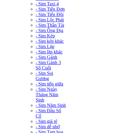
- Sim Taxi 4
- Sim Tiến Đơn
- Sim Tiến Đôi
- Sim Lộc Phát
- Sim Thần Tài
- Sim Ông Địa
- Sim Kép
- Sim kép khác
- Sim Lặp
- Sim lặp khác
- Sim Gánh
- Sim Gánh 3
Số Cuối
- Sim Soi
Gương
- Sim tiến giữa
- Sim Ngày
Tháng Năm
Sinh
- Sim Năm Sinh
- Sim Đầu Số
Cổ
- Sim giá rẻ
- Sim dễ nhớ
- Sim Tam hoa