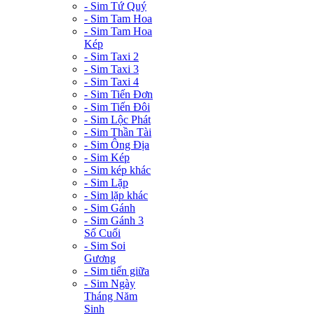
- Sim Tứ Quý
- Sim Tam Hoa
- Sim Tam Hoa
Kép
- Sim Taxi 2
- Sim Taxi 3
- Sim Taxi 4
- Sim Tiến Đơn
- Sim Tiến Đôi
- Sim Lộc Phát
- Sim Thần Tài
- Sim Ông Địa
- Sim Kép
- Sim kép khác
- Sim Lặp
- Sim lặp khác
- Sim Gánh
- Sim Gánh 3
Số Cuối
- Sim Soi
Gương
- Sim tiến giữa
- Sim Ngày
Tháng Năm
Sinh