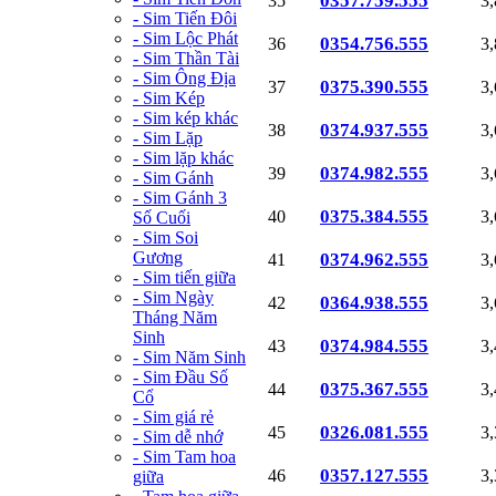
0357.759.555
35
3
- Sim Tiến Đôi
- Sim Lộc Phát
0354.756.555
36
3
- Sim Thần Tài
- Sim Ông Địa
0375.390.555
37
3
- Sim Kép
- Sim kép khác
0374.937.555
38
3
- Sim Lặp
- Sim lặp khác
0374.982.555
39
3
- Sim Gánh
- Sim Gánh 3
0375.384.555
40
3
Số Cuối
- Sim Soi
Gương
0374.962.555
41
3
- Sim tiến giữa
- Sim Ngày
0364.938.555
42
3
Tháng Năm
Sinh
0374.984.555
43
3
- Sim Năm Sinh
- Sim Đầu Số
0375.367.555
44
3
Cổ
- Sim giá rẻ
0326.081.555
45
3
- Sim dễ nhớ
- Sim Tam hoa
0357.127.555
46
3
giữa