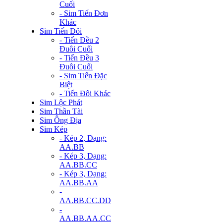
Cuối
- Sim Tiến Đơn
Khác
Sim Tiến Đôi
- Tiến Đều 2
Đuôi Cuối
- Tiến Đều 3
Đuôi Cuối
- Sim Tiến Đặc
Biệt
- Tiến Đôi Khác
Sim Lộc Phát
Sim Thần Tài
Sim Ông Địa
Sim Kép
- Kép 2, Dạng:
AA.BB
- Kép 3, Dạng:
AA.BB.CC
- Kép 3, Dạng:
AA.BB.AA
-
AA.BB.CC.DD
-
AA.BB.AA.CC