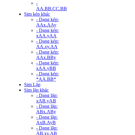
-
AA.BB.CC.BB
Sim kép khác
- Dạng kép:
AAx.AAy
- Dạng kép:
xAA.yAA
- Dạng kép:
AA.xy.AA
- Dạng kép:
AAx.BBy
- Dạng kép:
xAA.yBB
- Dạng kép:
*AA.BB*
Sim Lặp
Sim lặp khác
- Dạng lặp:
xAB.yAB
- Dạng lặp:
ABx.ABy
- Dạng lặp:
AxB.AyB
- Dạng lặp:
AB.xy.AB