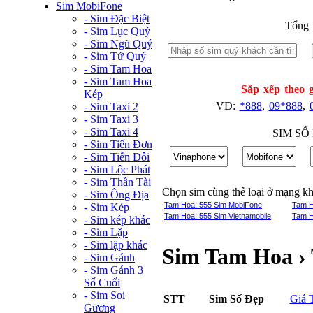
Sim MobiFone
- Sim Đặc Biệt
Tổng 
- Sim Lục Quý
- Sim Ngũ Quý
- Sim Tứ Quý
- Sim Tam Hoa
- Sim Tam Hoa
Sắp xếp theo g
Kép
VD:
*888
,
09*888
,
- Sim Taxi 2
- Sim Taxi 3
- Sim Taxi 4
SIM SỐ
- Sim Tiến Đơn
- Sim Tiến Đôi
- Sim Lộc Phát
- Sim Thần Tài
Chọn sim cùng thể loại ở mạng k
- Sim Ông Địa
Tam Hoa: 555 Sim MobiFone
Tam H
- Sim Kép
Tam Hoa: 555 Sim Vietnamobile
Tam H
- Sim kép khác
- Sim Lặp
- Sim lặp khác
Sim Tam Hoa ›
- Sim Gánh
- Sim Gánh 3
Số Cuối
- Sim Soi
STT
Sim Số Đẹp
Giá 
Gương