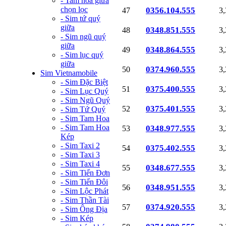
- Tam hoa giữa
chọn lọc
0356.104.555
47
3
- Sim tứ quý
giữa
0348.851.555
48
3
- Sim ngũ quý
giữa
0348.864.555
49
3
- Sim lục quý
giữa
0374.960.555
50
3
Sim Vietnamobile
- Sim Đặc Biệt
0375.400.555
51
3
- Sim Lục Quý
- Sim Ngũ Quý
0375.401.555
52
3
- Sim Tứ Quý
- Sim Tam Hoa
- Sim Tam Hoa
0348.977.555
53
3
Kép
- Sim Taxi 2
0375.402.555
54
3
- Sim Taxi 3
- Sim Taxi 4
0348.677.555
55
3
- Sim Tiến Đơn
- Sim Tiến Đôi
0348.951.555
56
3
- Sim Lộc Phát
- Sim Thần Tài
0374.920.555
57
3
- Sim Ông Địa
- Sim Kép