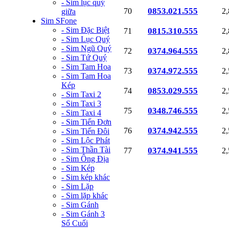
- Sim lục quý
0853.021.555
70
2
giữa
Sim SFone
- Sim Đặc Biệt
0815.310.555
71
2
- Sim Lục Quý
- Sim Ngũ Quý
0374.964.555
72
2
- Sim Tứ Quý
- Sim Tam Hoa
0374.972.555
73
2
- Sim Tam Hoa
Kép
0853.029.555
74
2
- Sim Taxi 2
- Sim Taxi 3
0348.746.555
75
2
- Sim Taxi 4
- Sim Tiến Đơn
0374.942.555
76
2
- Sim Tiến Đôi
- Sim Lộc Phát
- Sim Thần Tài
0374.941.555
77
2
- Sim Ông Địa
- Sim Kép
- Sim kép khác
- Sim Lặp
- Sim lặp khác
- Sim Gánh
- Sim Gánh 3
Số Cuối