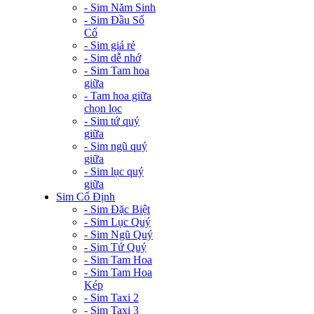
- Sim Năm Sinh
- Sim Đầu Số
Cổ
- Sim giá rẻ
- Sim dễ nhớ
- Sim Tam hoa
giữa
- Tam hoa giữa
chọn lọc
- Sim tứ quý
giữa
- Sim ngũ quý
giữa
- Sim lục quý
giữa
Sim Cố Định
- Sim Đặc Biệt
- Sim Lục Quý
- Sim Ngũ Quý
- Sim Tứ Quý
- Sim Tam Hoa
- Sim Tam Hoa
Kép
- Sim Taxi 2
- Sim Taxi 3