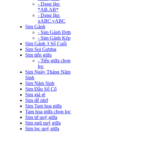
- Dạng lặp:
*AB.AB*
- Dạng lặp:
xABC.yABC
Sim Gánh
- Sim Gánh Đơn
- Sim Gánh Kép
Sim Gánh 3 Số Cuối
Sim Soi Gương
Sim tiến giữa
- Tiến giữa chọn
lọc
Sim Ngày Tháng Năm
Sinh
Sim Năm Sinh
Sim Đầu Số Cổ
Sim giá rẻ
Sim dễ nhớ
Sim Tam hoa giữa
Tam hoa giữa chọn lọc
Sim tứ quý giữa
Sim ngũ quý giữa
Sim lục quý giữa