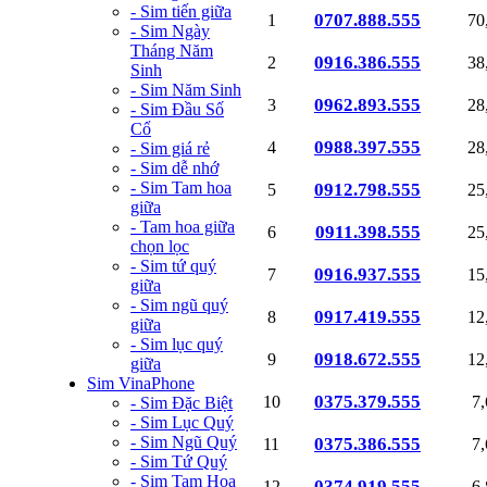
- Sim tiến giữa
0707.888.555
1
70
- Sim Ngày
Tháng Năm
0916.386.555
2
38
Sinh
- Sim Năm Sinh
0962.893.555
3
28
- Sim Đầu Số
Cổ
0988.397.555
4
28
- Sim giá rẻ
- Sim dễ nhớ
- Sim Tam hoa
0912.798.555
5
25
giữa
- Tam hoa giữa
0911.398.555
6
25
chọn lọc
- Sim tứ quý
0916.937.555
7
15
giữa
- Sim ngũ quý
0917.419.555
8
12
giữa
- Sim lục quý
0918.672.555
9
12
giữa
Sim VinaPhone
0375.379.555
10
7
- Sim Đặc Biệt
- Sim Lục Quý
- Sim Ngũ Quý
0375.386.555
11
7
- Sim Tứ Quý
- Sim Tam Hoa
0374.919.555
12
6