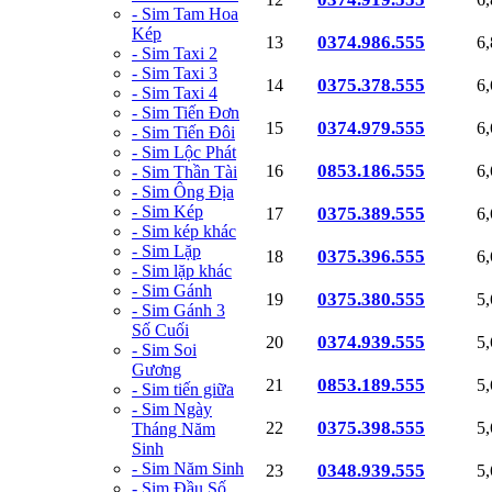
- Sim Tam Hoa
Kép
0374.986.555
13
6
- Sim Taxi 2
- Sim Taxi 3
0375.378.555
14
6
- Sim Taxi 4
- Sim Tiến Đơn
0374.979.555
15
6
- Sim Tiến Đôi
- Sim Lộc Phát
0853.186.555
16
6
- Sim Thần Tài
- Sim Ông Địa
- Sim Kép
0375.389.555
17
6
- Sim kép khác
- Sim Lặp
0375.396.555
18
6
- Sim lặp khác
- Sim Gánh
0375.380.555
19
5
- Sim Gánh 3
Số Cuối
0374.939.555
20
5
- Sim Soi
Gương
0853.189.555
21
5
- Sim tiến giữa
- Sim Ngày
0375.398.555
22
5
Tháng Năm
Sinh
- Sim Năm Sinh
0348.939.555
23
5
- Sim Đầu Số