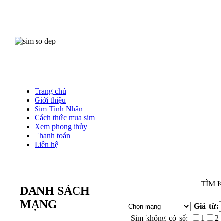
Trang chủ
Giới thiệu
Sim Tình Nhân
Cách thức mua sim
Xem phong thủy
Thanh toán
Liên hệ
Gọ
TÌM 
DANH SÁCH
MẠNG
Giá từ:
Sim không có số:
1
2