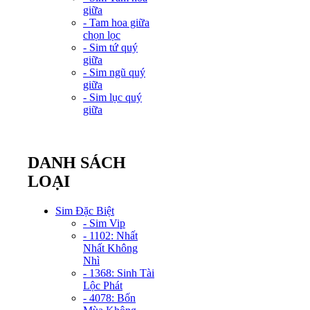
giữa
- Tam hoa giữa
chọn lọc
- Sim tứ quý
giữa
- Sim ngũ quý
giữa
- Sim lục quý
giữa
DANH SÁCH
LOẠI
Sim Đặc Biệt
- Sim Vip
- 1102: Nhất
Nhất Không
Nhì
- 1368: Sinh Tài
Lộc Phát
- 4078: Bốn