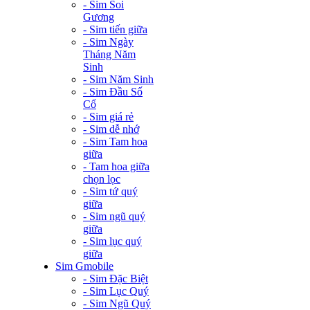
- Sim Soi
Gương
- Sim tiến giữa
- Sim Ngày
Tháng Năm
Sinh
- Sim Năm Sinh
- Sim Đầu Số
Cổ
- Sim giá rẻ
- Sim dễ nhớ
- Sim Tam hoa
giữa
- Tam hoa giữa
chọn lọc
- Sim tứ quý
giữa
- Sim ngũ quý
giữa
- Sim lục quý
giữa
Sim Gmobile
- Sim Đặc Biệt
- Sim Lục Quý
- Sim Ngũ Quý