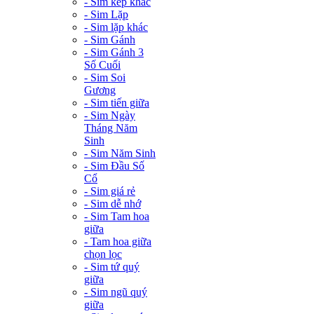
- Sim kép khác
- Sim Lặp
- Sim lặp khác
- Sim Gánh
- Sim Gánh 3
Số Cuối
- Sim Soi
Gương
- Sim tiến giữa
- Sim Ngày
Tháng Năm
Sinh
- Sim Năm Sinh
- Sim Đầu Số
Cổ
- Sim giá rẻ
- Sim dễ nhớ
- Sim Tam hoa
giữa
- Tam hoa giữa
chọn lọc
- Sim tứ quý
giữa
- Sim ngũ quý
giữa