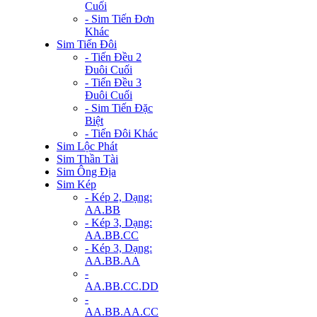
Cuối
- Sim Tiến Đơn
Khác
Sim Tiến Đôi
- Tiến Đều 2
Đuôi Cuối
- Tiến Đều 3
Đuôi Cuối
- Sim Tiến Đặc
Biệt
- Tiến Đôi Khác
Sim Lộc Phát
Sim Thần Tài
Sim Ông Địa
Sim Kép
- Kép 2, Dạng:
AA.BB
- Kép 3, Dạng:
AA.BB.CC
- Kép 3, Dạng:
AA.BB.AA
-
AA.BB.CC.DD
-
AA.BB.AA.CC