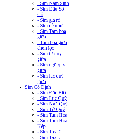
- Sim Năm Sinh
- Sim Đầu Số
Cổ
- Sim giá rẻ
- Sim dễ nhớ
- Sim Tam hoa
giữa
- Tam hoa giữa
chọn lọc
- Sim tứ quý
giữa
- Sim ngũ quý
giữa
- Sim lục quý
giữa
Sim Cố Định
- Sim Đặc Biệt
- Sim Lục Quý
- Sim Ngũ Quý
- Sim Tứ Quý
- Sim Tam Hoa
- Sim Tam Hoa
Kép
- Sim Taxi 2
- Sim Taxi 3