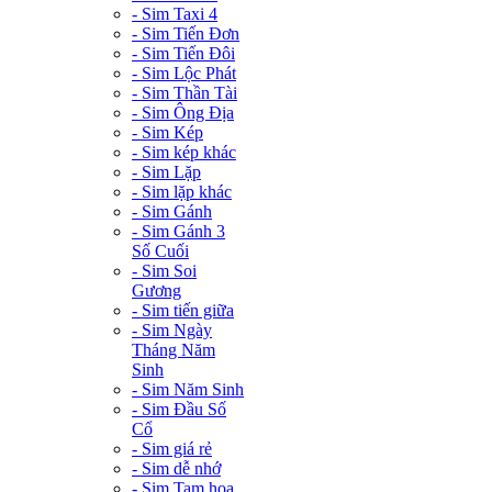
- Sim Taxi 4
- Sim Tiến Đơn
- Sim Tiến Đôi
- Sim Lộc Phát
- Sim Thần Tài
- Sim Ông Địa
- Sim Kép
- Sim kép khác
- Sim Lặp
- Sim lặp khác
- Sim Gánh
- Sim Gánh 3
Số Cuối
- Sim Soi
Gương
- Sim tiến giữa
- Sim Ngày
Tháng Năm
Sinh
- Sim Năm Sinh
- Sim Đầu Số
Cổ
- Sim giá rẻ
- Sim dễ nhớ
- Sim Tam hoa