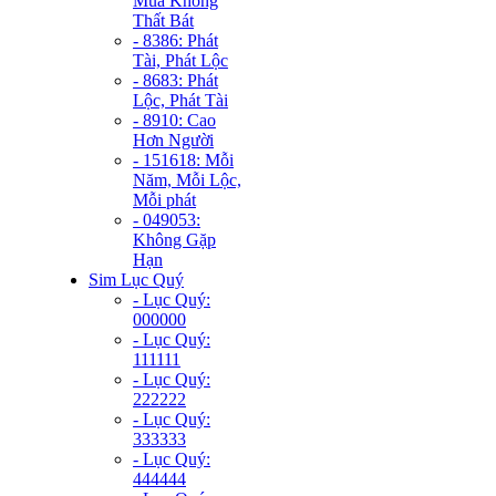
Mùa Không
Thất Bát
- 8386: Phát
Tài, Phát Lộc
- 8683: Phát
Lộc, Phát Tài
- 8910: Cao
Hơn Người
- 151618: Mỗi
Năm, Mỗi Lộc,
Mỗi phát
- 049053:
Không Gặp
Hạn
Sim Lục Quý
- Lục Quý:
000000
- Lục Quý:
111111
- Lục Quý:
222222
- Lục Quý:
333333
- Lục Quý:
444444