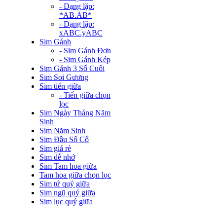
- Dạng lặp:
*AB.AB*
- Dạng lặp:
xABC.yABC
Sim Gánh
- Sim Gánh Đơn
- Sim Gánh Kép
Sim Gánh 3 Số Cuối
Sim Soi Gương
Sim tiến giữa
- Tiến giữa chọn
lọc
Sim Ngày Tháng Năm
Sinh
Sim Năm Sinh
Sim Đầu Số Cổ
Sim giá rẻ
Sim dễ nhớ
Sim Tam hoa giữa
Tam hoa giữa chọn lọc
Sim tứ quý giữa
Sim ngũ quý giữa
Sim lục quý giữa