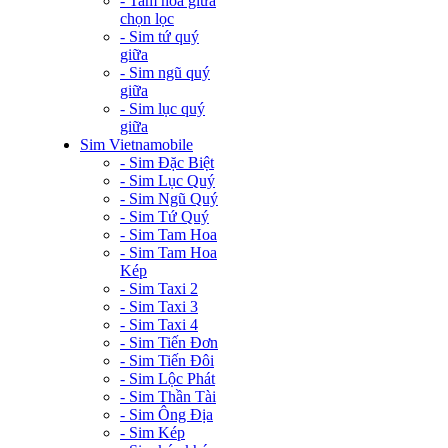
- Tam hoa giữa
chọn lọc
- Sim tứ quý
giữa
- Sim ngũ quý
giữa
- Sim lục quý
giữa
Sim Vietnamobile
- Sim Đặc Biệt
- Sim Lục Quý
- Sim Ngũ Quý
- Sim Tứ Quý
- Sim Tam Hoa
- Sim Tam Hoa
Kép
- Sim Taxi 2
- Sim Taxi 3
- Sim Taxi 4
- Sim Tiến Đơn
- Sim Tiến Đôi
- Sim Lộc Phát
- Sim Thần Tài
- Sim Ông Địa
- Sim Kép