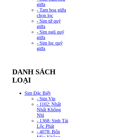
giữa
- Tam hoa giữa
chọn lọc
- Sim tứ quý
giữa
- Sim ngũ quý
giữa
- Sim lục quý
giữa
DANH SÁCH
LOẠI
Sim Đặc Biệt
- Sim Vip
- 1102: Nhất
Nhất Không
Nhì
- 1368: Sinh Tài
Lộc Phát
- 4078: Bốn