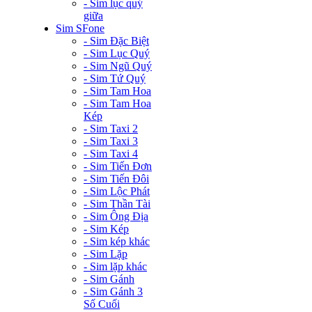
- Sim lục quý
giữa
Sim SFone
- Sim Đặc Biệt
- Sim Lục Quý
- Sim Ngũ Quý
- Sim Tứ Quý
- Sim Tam Hoa
- Sim Tam Hoa
Kép
- Sim Taxi 2
- Sim Taxi 3
- Sim Taxi 4
- Sim Tiến Đơn
- Sim Tiến Đôi
- Sim Lộc Phát
- Sim Thần Tài
- Sim Ông Địa
- Sim Kép
- Sim kép khác
- Sim Lặp
- Sim lặp khác
- Sim Gánh
- Sim Gánh 3
Số Cuối