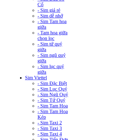
Cổ
- Sim giá rẻ
- Sim dễ nhớ
- Sim Tam hoa
giữa
- Tam hoa giữa
chọn lọc
- Sim tứ quý
giữa
- Sim ngũ quý
giữa
- Sim lục quý
giữa
Sim Viettel
- Sim Đặc Biệt
- Sim Lục Quý
- Sim Ngũ Quý
- Sim Tứ Quý
- Sim Tam Hoa
- Sim Tam Hoa
Kép
- Sim Taxi 2
- Sim Taxi 3
- Sim Taxi 4
- Sim Tiến Đơn