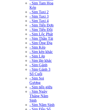
- Sim Tam Hoa
Kép
- Sim Taxi 2
- Sim Taxi 3
- Sim Taxi 4
- Sim Tiến Đơn
- Sim Tiến Đôi
- Sim Lộc Phát
- Sim Thần Tài
- Sim Ông Địa
- Sim Kép
- Sim kép khác
- Sim Lặp
- Sim lặp khác
- Sim Gánh
- Sim Gánh 3
Số Cuối
- Sim Soi
Gương
- Sim tiến giữa
- Sim Ngày
Tháng Năm
Sinh
- Sim Năm Sinh
- Sim Đầu Số