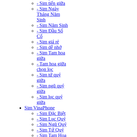
- Sim tiến giữa
- Sim Ngày
Tháng Năm
Sinh
- Sim Năm Sinh
- Sim Đầu Số
Cổ
- Sim giá rẻ
- Sim dễ nhớ
- Sim Tam hoa
giữa
- Tam hoa giữa
chọn lọc
- Sim tứ quý
giữa
- Sim ngũ quý
giữa
- Sim lục quý
giữa
Sim VinaPhone
- Sim Đặc Biệt
- Sim Lục Quý
- Sim Ngũ Quý
- Sim Tứ Quý
- Sim Tam Hoa