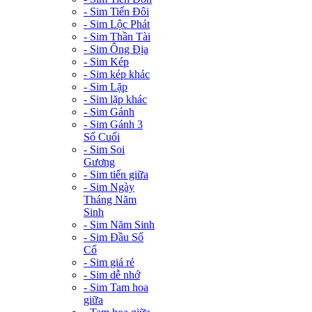
- Sim Tiến Đôi
- Sim Lộc Phát
- Sim Thần Tài
- Sim Ông Địa
- Sim Kép
- Sim kép khác
- Sim Lặp
- Sim lặp khác
- Sim Gánh
- Sim Gánh 3
Số Cuối
- Sim Soi
Gương
- Sim tiến giữa
- Sim Ngày
Tháng Năm
Sinh
- Sim Năm Sinh
- Sim Đầu Số
Cổ
- Sim giá rẻ
- Sim dễ nhớ
- Sim Tam hoa
giữa