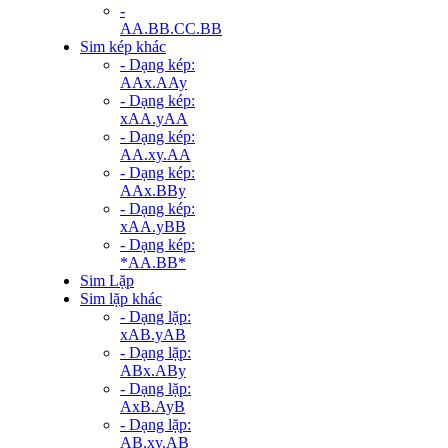
-
AA.BB.CC.BB
Sim kép khác
- Dạng kép:
AAx.AAy
- Dạng kép:
xAA.yAA
- Dạng kép:
AA.xy.AA
- Dạng kép:
AAx.BBy
- Dạng kép:
xAA.yBB
- Dạng kép:
*AA.BB*
Sim Lặp
Sim lặp khác
- Dạng lặp:
xAB.yAB
- Dạng lặp:
ABx.ABy
- Dạng lặp:
AxB.AyB
- Dạng lặp:
AB.xy.AB