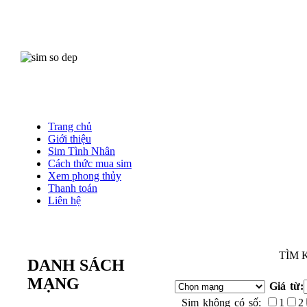
Trang chủ
Giới thiệu
Sim Tình Nhân
Cách thức mua sim
Xem phong thủy
Thanh toán
Liên hệ
TÌM 
DANH SÁCH
MẠNG
Giá từ:
Sim không có số:
1
2