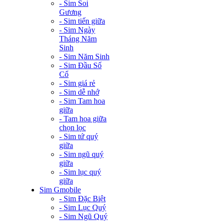
- Sim Soi
Gương
- Sim tiến giữa
- Sim Ngày
Tháng Năm
Sinh
- Sim Năm Sinh
- Sim Đầu Số
Cổ
- Sim giá rẻ
- Sim dễ nhớ
- Sim Tam hoa
giữa
- Tam hoa giữa
chọn lọc
- Sim tứ quý
giữa
- Sim ngũ quý
giữa
- Sim lục quý
giữa
Sim Gmobile
- Sim Đặc Biệt
- Sim Lục Quý
- Sim Ngũ Quý