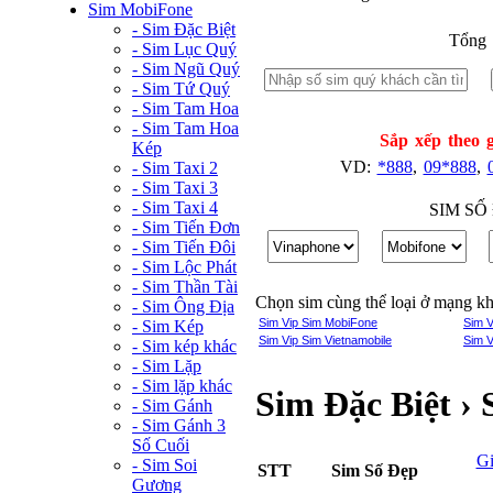
Sim MobiFone
- Sim Đặc Biệt
Tổng 
- Sim Lục Quý
- Sim Ngũ Quý
- Sim Tứ Quý
- Sim Tam Hoa
- Sim Tam Hoa
Sắp xếp theo g
Kép
VD:
*888
,
09*888
,
- Sim Taxi 2
- Sim Taxi 3
- Sim Taxi 4
SIM SỐ
- Sim Tiến Đơn
- Sim Tiến Đôi
- Sim Lộc Phát
- Sim Thần Tài
Chọn sim cùng thể loại ở mạng k
- Sim Ông Địa
Sim Vip Sim MobiFone
Sim V
- Sim Kép
Sim Vip Sim Vietnamobile
Sim V
- Sim kép khác
- Sim Lặp
- Sim lặp khác
Sim Đặc Biệt › 
- Sim Gánh
- Sim Gánh 3
Số Cuối
G
- Sim Soi
STT
Sim Số Đẹp
Gương