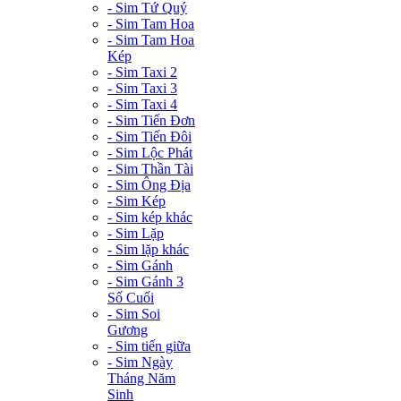
- Sim Tứ Quý
- Sim Tam Hoa
- Sim Tam Hoa
Kép
- Sim Taxi 2
- Sim Taxi 3
- Sim Taxi 4
- Sim Tiến Đơn
- Sim Tiến Đôi
- Sim Lộc Phát
- Sim Thần Tài
- Sim Ông Địa
- Sim Kép
- Sim kép khác
- Sim Lặp
- Sim lặp khác
- Sim Gánh
- Sim Gánh 3
Số Cuối
- Sim Soi
Gương
- Sim tiến giữa
- Sim Ngày
Tháng Năm
Sinh