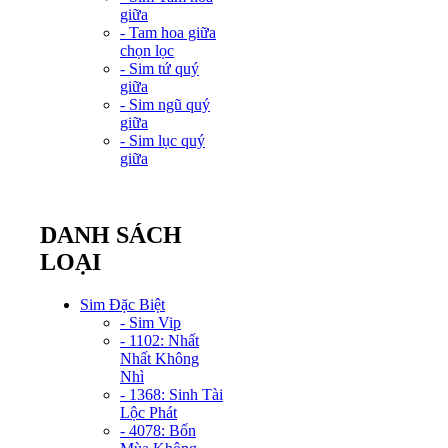
giữa
- Tam hoa giữa
chọn lọc
- Sim tứ quý
giữa
- Sim ngũ quý
giữa
- Sim lục quý
giữa
DANH SÁCH
LOẠI
Sim Đặc Biệt
- Sim Vip
- 1102: Nhất
Nhất Không
Nhì
- 1368: Sinh Tài
Lộc Phát
- 4078: Bốn