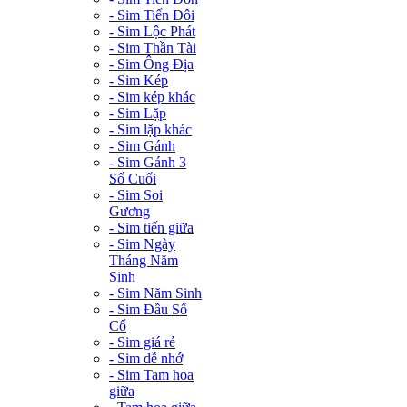
- Sim Tiến Đôi
- Sim Lộc Phát
- Sim Thần Tài
- Sim Ông Địa
- Sim Kép
- Sim kép khác
- Sim Lặp
- Sim lặp khác
- Sim Gánh
- Sim Gánh 3
Số Cuối
- Sim Soi
Gương
- Sim tiến giữa
- Sim Ngày
Tháng Năm
Sinh
- Sim Năm Sinh
- Sim Đầu Số
Cổ
- Sim giá rẻ
- Sim dễ nhớ
- Sim Tam hoa
giữa