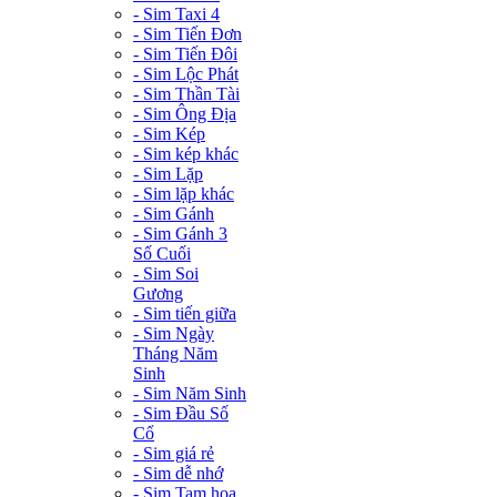
- Sim Taxi 4
- Sim Tiến Đơn
- Sim Tiến Đôi
- Sim Lộc Phát
- Sim Thần Tài
- Sim Ông Địa
- Sim Kép
- Sim kép khác
- Sim Lặp
- Sim lặp khác
- Sim Gánh
- Sim Gánh 3
Số Cuối
- Sim Soi
Gương
- Sim tiến giữa
- Sim Ngày
Tháng Năm
Sinh
- Sim Năm Sinh
- Sim Đầu Số
Cổ
- Sim giá rẻ
- Sim dễ nhớ
- Sim Tam hoa