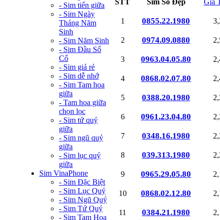
STT
Sim Số Đẹp
Giá 
- Sim tiến giữa
- Sim Ngày
0855.22.1980
1
3
Tháng Năm
Sinh
0974.09.0880
2
2
- Sim Năm Sinh
- Sim Đầu Số
Cổ
0963.04.05.80
3
2
- Sim giá rẻ
- Sim dễ nhớ
0868.02.07.80
4
2
- Sim Tam hoa
giữa
0388.20.1980
5
2
- Tam hoa giữa
chọn lọc
0961.23.04.80
6
2
- Sim tứ quý
giữa
0348.16.1980
7
2
- Sim ngũ quý
giữa
039.313.1980
8
2
- Sim lục quý
giữa
Sim VinaPhone
0965.29.05.80
9
2
- Sim Đặc Biệt
- Sim Lục Quý
0868.02.12.80
10
2
- Sim Ngũ Quý
- Sim Tứ Quý
0384.21.1980
11
2
- Sim Tam Hoa