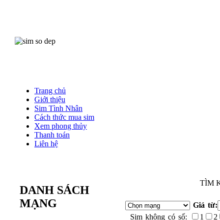
Trang chủ
Giới thiệu
Sim Tình Nhân
Cách thức mua sim
Xem phong thủy
Thanh toán
Liên hệ
TÌM 
DANH SÁCH
MẠNG
Giá từ:
Sim không có số:
1
2