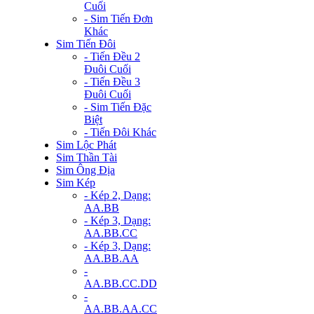
Cuối
- Sim Tiến Đơn
Khác
Sim Tiến Đôi
- Tiến Đều 2
Đuôi Cuối
- Tiến Đều 3
Đuôi Cuối
- Sim Tiến Đặc
Biệt
- Tiến Đôi Khác
Sim Lộc Phát
Sim Thần Tài
Sim Ông Địa
Sim Kép
- Kép 2, Dạng:
AA.BB
- Kép 3, Dạng:
AA.BB.CC
- Kép 3, Dạng:
AA.BB.AA
-
AA.BB.CC.DD
-
AA.BB.AA.CC