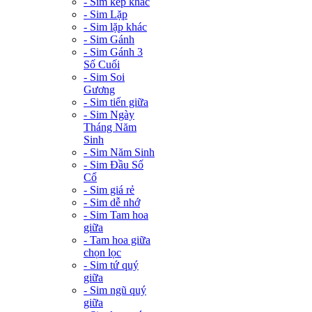
- Sim kép khác
- Sim Lặp
- Sim lặp khác
- Sim Gánh
- Sim Gánh 3
Số Cuối
- Sim Soi
Gương
- Sim tiến giữa
- Sim Ngày
Tháng Năm
Sinh
- Sim Năm Sinh
- Sim Đầu Số
Cổ
- Sim giá rẻ
- Sim dễ nhớ
- Sim Tam hoa
giữa
- Tam hoa giữa
chọn lọc
- Sim tứ quý
giữa
- Sim ngũ quý
giữa