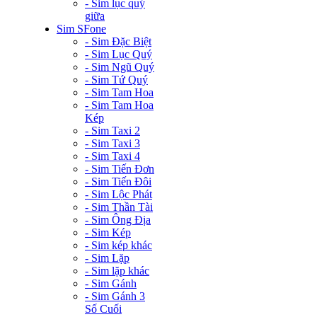
- Sim lục quý
giữa
Sim SFone
- Sim Đặc Biệt
- Sim Lục Quý
- Sim Ngũ Quý
- Sim Tứ Quý
- Sim Tam Hoa
- Sim Tam Hoa
Kép
- Sim Taxi 2
- Sim Taxi 3
- Sim Taxi 4
- Sim Tiến Đơn
- Sim Tiến Đôi
- Sim Lộc Phát
- Sim Thần Tài
- Sim Ông Địa
- Sim Kép
- Sim kép khác
- Sim Lặp
- Sim lặp khác
- Sim Gánh
- Sim Gánh 3
Số Cuối