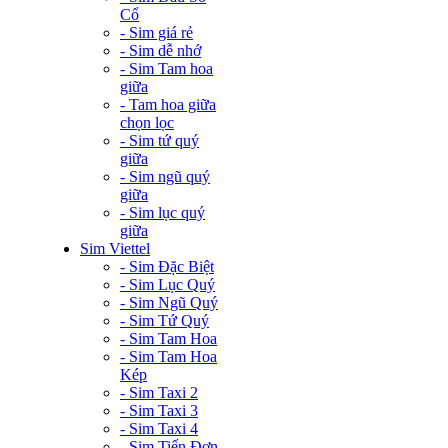
Cổ
- Sim giá rẻ
- Sim dễ nhớ
- Sim Tam hoa
giữa
- Tam hoa giữa
chọn lọc
- Sim tứ quý
giữa
- Sim ngũ quý
giữa
- Sim lục quý
giữa
Sim Viettel
- Sim Đặc Biệt
- Sim Lục Quý
- Sim Ngũ Quý
- Sim Tứ Quý
- Sim Tam Hoa
- Sim Tam Hoa
Kép
- Sim Taxi 2
- Sim Taxi 3
- Sim Taxi 4
- Sim Tiến Đơn