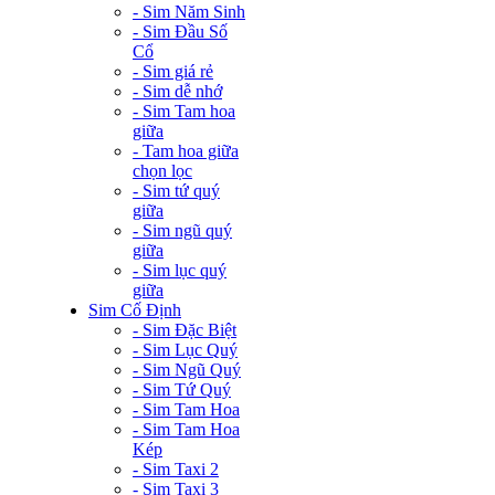
- Sim Năm Sinh
- Sim Đầu Số
Cổ
- Sim giá rẻ
- Sim dễ nhớ
- Sim Tam hoa
giữa
- Tam hoa giữa
chọn lọc
- Sim tứ quý
giữa
- Sim ngũ quý
giữa
- Sim lục quý
giữa
Sim Cố Định
- Sim Đặc Biệt
- Sim Lục Quý
- Sim Ngũ Quý
- Sim Tứ Quý
- Sim Tam Hoa
- Sim Tam Hoa
Kép
- Sim Taxi 2
- Sim Taxi 3