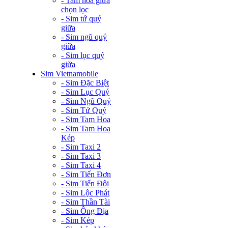
- Tam hoa giữa
chọn lọc
- Sim tứ quý
giữa
- Sim ngũ quý
giữa
- Sim lục quý
giữa
Sim Vietnamobile
- Sim Đặc Biệt
- Sim Lục Quý
- Sim Ngũ Quý
- Sim Tứ Quý
- Sim Tam Hoa
- Sim Tam Hoa
Kép
- Sim Taxi 2
- Sim Taxi 3
- Sim Taxi 4
- Sim Tiến Đơn
- Sim Tiến Đôi
- Sim Lộc Phát
- Sim Thần Tài
- Sim Ông Địa
- Sim Kép