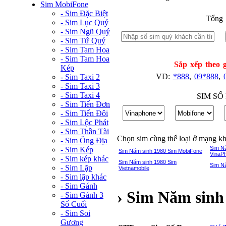
Sim MobiFone
- Sim Đặc Biệt
Tổng 
- Sim Lục Quý
- Sim Ngũ Quý
- Sim Tứ Quý
- Sim Tam Hoa
- Sim Tam Hoa
Sắp xếp theo g
Kép
VD:
*888
,
09*888
,
- Sim Taxi 2
- Sim Taxi 3
- Sim Taxi 4
SIM SỐ
- Sim Tiến Đơn
- Sim Tiến Đôi
- Sim Lộc Phát
- Sim Thần Tài
Chọn sim cùng thể loại ở mạng k
- Sim Ông Địa
Sim N
- Sim Kép
Sim Năm sinh 1980 Sim MobiFone
VinaP
- Sim kép khác
Sim Năm sinh 1980 Sim
Sim N
- Sim Lặp
Vietnamobile
- Sim lặp khác
- Sim Gánh
› Sim Năm sinh
- Sim Gánh 3
Số Cuối
- Sim Soi
Gương