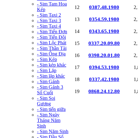
- Sim Tam Hoa
0387.48.1980
12
2
Kép
- Sim Taxi 2
0354.59.1980
13
2
- Sim Taxi 3
- Sim Taxi 4
0343.65.1980
14
2
- Sim Tiến Đơn
- Sim Tiến Đôi
- Sim Lộc Phát
0337.20.09.80
15
2
- Sim Thần Tài
- Sim Ông Địa
0398.20.01.80
16
2
- Sim Kép
- Sim kép khác
0394.53.1980
17
1
- Sim Lặp
- Sim lặp khác
0337.42.1980
18
1
- Sim Gánh
- Sim Gánh 3
0868.24.12.80
19
1
Số Cuối
- Sim Soi
Gương
- Sim tiến giữa
- Sim Ngày
Tháng Năm
Sinh
- Sim Năm Sinh
- Sim Đầu Số