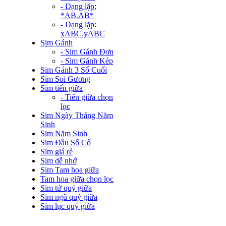
- Dạng lặp:
*AB.AB*
- Dạng lặp:
xABC.yABC
Sim Gánh
- Sim Gánh Đơn
- Sim Gánh Kép
Sim Gánh 3 Số Cuối
Sim Soi Gương
Sim tiến giữa
- Tiến giữa chọn
lọc
Sim Ngày Tháng Năm
Sinh
Sim Năm Sinh
Sim Đầu Số Cổ
Sim giá rẻ
Sim dễ nhớ
Sim Tam hoa giữa
Tam hoa giữa chọn lọc
Sim tứ quý giữa
Sim ngũ quý giữa
Sim lục quý giữa