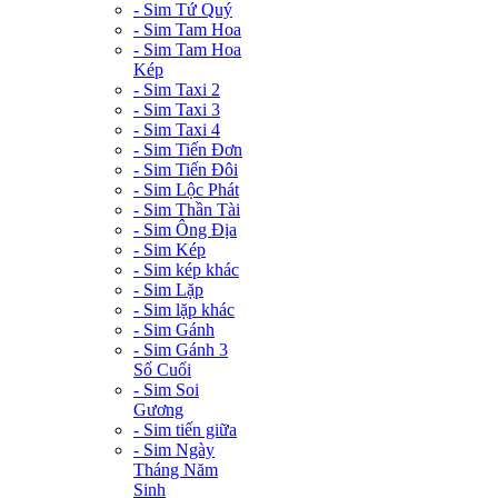
- Sim Tứ Quý
- Sim Tam Hoa
- Sim Tam Hoa
Kép
- Sim Taxi 2
- Sim Taxi 3
- Sim Taxi 4
- Sim Tiến Đơn
- Sim Tiến Đôi
- Sim Lộc Phát
- Sim Thần Tài
- Sim Ông Địa
- Sim Kép
- Sim kép khác
- Sim Lặp
- Sim lặp khác
- Sim Gánh
- Sim Gánh 3
Số Cuối
- Sim Soi
Gương
- Sim tiến giữa
- Sim Ngày
Tháng Năm
Sinh