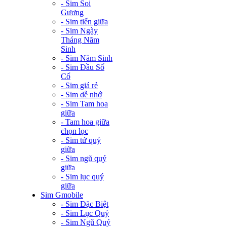
- Sim Soi
Gương
- Sim tiến giữa
- Sim Ngày
Tháng Năm
Sinh
- Sim Năm Sinh
- Sim Đầu Số
Cổ
- Sim giá rẻ
- Sim dễ nhớ
- Sim Tam hoa
giữa
- Tam hoa giữa
chọn lọc
- Sim tứ quý
giữa
- Sim ngũ quý
giữa
- Sim lục quý
giữa
Sim Gmobile
- Sim Đặc Biệt
- Sim Lục Quý
- Sim Ngũ Quý