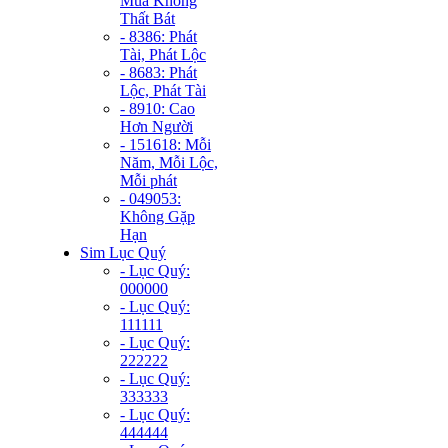
Mùa Không
Thất Bát
- 8386: Phát
Tài, Phát Lộc
- 8683: Phát
Lộc, Phát Tài
- 8910: Cao
Hơn Người
- 151618: Mỗi
Năm, Mỗi Lộc,
Mỗi phát
- 049053:
Không Gặp
Hạn
Sim Lục Quý
- Lục Quý:
000000
- Lục Quý:
111111
- Lục Quý:
222222
- Lục Quý:
333333
- Lục Quý:
444444