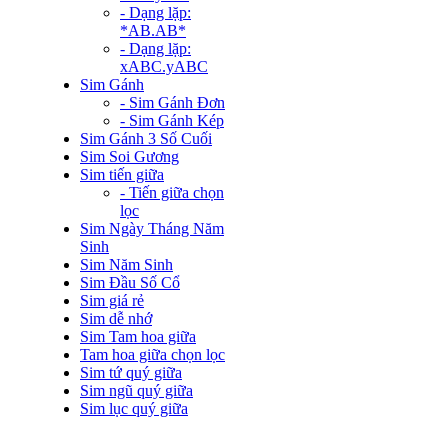
- Dạng lặp:
*AB.AB*
- Dạng lặp:
xABC.yABC
Sim Gánh
- Sim Gánh Đơn
- Sim Gánh Kép
Sim Gánh 3 Số Cuối
Sim Soi Gương
Sim tiến giữa
- Tiến giữa chọn
lọc
Sim Ngày Tháng Năm
Sinh
Sim Năm Sinh
Sim Đầu Số Cổ
Sim giá rẻ
Sim dễ nhớ
Sim Tam hoa giữa
Tam hoa giữa chọn lọc
Sim tứ quý giữa
Sim ngũ quý giữa
Sim lục quý giữa