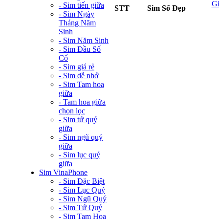
G
- Sim tiến giữa
STT
Sim Số Đẹp
- Sim Ngày
Tháng Năm
Sinh
- Sim Năm Sinh
- Sim Đầu Số
Cổ
- Sim giá rẻ
- Sim dễ nhớ
- Sim Tam hoa
giữa
- Tam hoa giữa
chọn lọc
- Sim tứ quý
giữa
- Sim ngũ quý
giữa
- Sim lục quý
giữa
Sim VinaPhone
- Sim Đặc Biệt
- Sim Lục Quý
- Sim Ngũ Quý
- Sim Tứ Quý
- Sim Tam Hoa