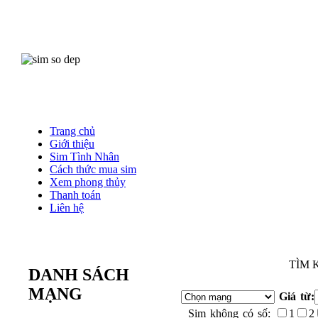
Trang chủ
Giới thiệu
Sim Tình Nhân
Cách thức mua sim
Xem phong thủy
Thanh toán
Liên hệ
TÌM 
DANH SÁCH
MẠNG
Giá từ:
Sim không có số:
1
2