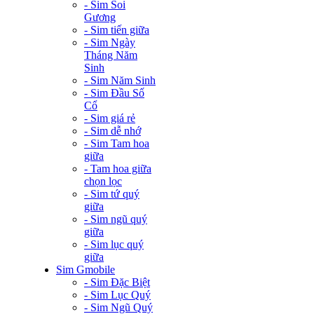
- Sim Soi
Gương
- Sim tiến giữa
- Sim Ngày
Tháng Năm
Sinh
- Sim Năm Sinh
- Sim Đầu Số
Cổ
- Sim giá rẻ
- Sim dễ nhớ
- Sim Tam hoa
giữa
- Tam hoa giữa
chọn lọc
- Sim tứ quý
giữa
- Sim ngũ quý
giữa
- Sim lục quý
giữa
Sim Gmobile
- Sim Đặc Biệt
- Sim Lục Quý
- Sim Ngũ Quý