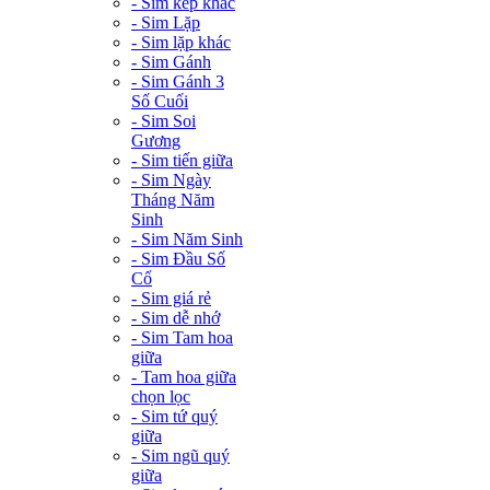
- Sim kép khác
- Sim Lặp
- Sim lặp khác
- Sim Gánh
- Sim Gánh 3
Số Cuối
- Sim Soi
Gương
- Sim tiến giữa
- Sim Ngày
Tháng Năm
Sinh
- Sim Năm Sinh
- Sim Đầu Số
Cổ
- Sim giá rẻ
- Sim dễ nhớ
- Sim Tam hoa
giữa
- Tam hoa giữa
chọn lọc
- Sim tứ quý
giữa
- Sim ngũ quý
giữa