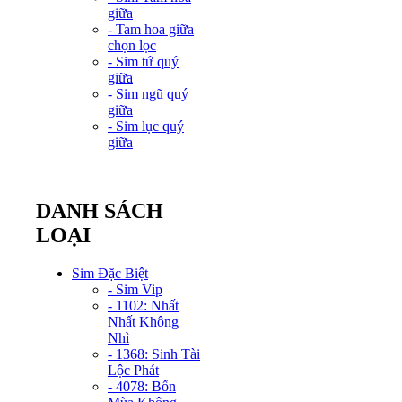
giữa
- Tam hoa giữa
chọn lọc
- Sim tứ quý
giữa
- Sim ngũ quý
giữa
- Sim lục quý
giữa
DANH SÁCH
LOẠI
Sim Đặc Biệt
- Sim Vip
- 1102: Nhất
Nhất Không
Nhì
- 1368: Sinh Tài
Lộc Phát
- 4078: Bốn