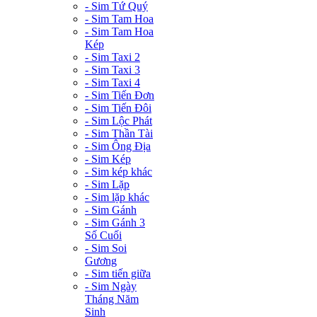
- Sim Tứ Quý
- Sim Tam Hoa
- Sim Tam Hoa
Kép
- Sim Taxi 2
- Sim Taxi 3
- Sim Taxi 4
- Sim Tiến Đơn
- Sim Tiến Đôi
- Sim Lộc Phát
- Sim Thần Tài
- Sim Ông Địa
- Sim Kép
- Sim kép khác
- Sim Lặp
- Sim lặp khác
- Sim Gánh
- Sim Gánh 3
Số Cuối
- Sim Soi
Gương
- Sim tiến giữa
- Sim Ngày
Tháng Năm
Sinh