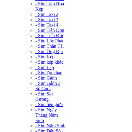
- Sim Tam Hoa
Kép
- Sim Taxi 2
- Sim Taxi 3
- Sim Taxi 4
- Sim Tiến Đơn
- Sim Tiến Đôi
- Sim Lộc Phát
- Sim Thần Tài
- Sim Ông Địa
- Sim Kép
- Sim kép khác
- Sim Lặp
- Sim lặp khác
- Sim Gánh
- Sim Gánh 3
Số Cuối
- Sim Soi
Gương
- Sim tiến giữa
- Sim Ngày
Tháng Năm
Sinh
- Sim Năm Sinh
- Sim Đầu Số