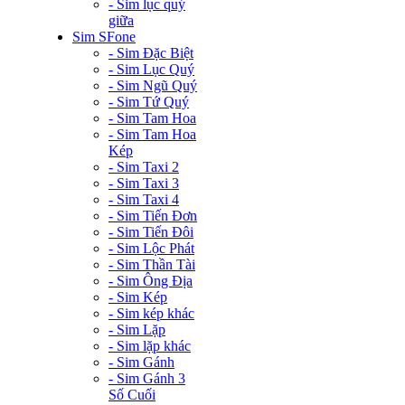
- Sim lục quý
giữa
Sim SFone
- Sim Đặc Biệt
- Sim Lục Quý
- Sim Ngũ Quý
- Sim Tứ Quý
- Sim Tam Hoa
- Sim Tam Hoa
Kép
- Sim Taxi 2
- Sim Taxi 3
- Sim Taxi 4
- Sim Tiến Đơn
- Sim Tiến Đôi
- Sim Lộc Phát
- Sim Thần Tài
- Sim Ông Địa
- Sim Kép
- Sim kép khác
- Sim Lặp
- Sim lặp khác
- Sim Gánh
- Sim Gánh 3
Số Cuối