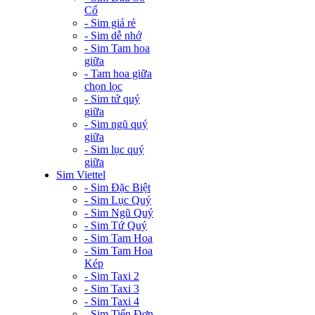
Cổ
- Sim giá rẻ
- Sim dễ nhớ
- Sim Tam hoa
giữa
- Tam hoa giữa
chọn lọc
- Sim tứ quý
giữa
- Sim ngũ quý
giữa
- Sim lục quý
giữa
Sim Viettel
- Sim Đặc Biệt
- Sim Lục Quý
- Sim Ngũ Quý
- Sim Tứ Quý
- Sim Tam Hoa
- Sim Tam Hoa
Kép
- Sim Taxi 2
- Sim Taxi 3
- Sim Taxi 4
- Sim Tiến Đơn