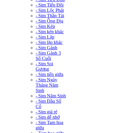
- Sim Tiến Đôi
- Sim Lộc Phát
- Sim Thần Tài
- Sim Ông Địa
- Sim Kép
- Sim kép khác
- Sim Lặp
- Sim lặp khác
- Sim Gánh
- Sim Gánh 3
Số Cuối
- Sim Soi
Gương
- Sim tiến giữa
- Sim Ngày
Tháng Năm
Sinh
- Sim Năm Sinh
- Sim Đầu Số
Cổ
- Sim giá rẻ
- Sim dễ nhớ
- Sim Tam hoa
giữa