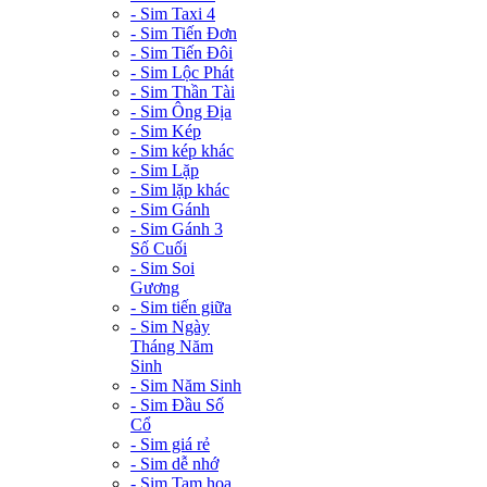
- Sim Taxi 4
- Sim Tiến Đơn
- Sim Tiến Đôi
- Sim Lộc Phát
- Sim Thần Tài
- Sim Ông Địa
- Sim Kép
- Sim kép khác
- Sim Lặp
- Sim lặp khác
- Sim Gánh
- Sim Gánh 3
Số Cuối
- Sim Soi
Gương
- Sim tiến giữa
- Sim Ngày
Tháng Năm
Sinh
- Sim Năm Sinh
- Sim Đầu Số
Cổ
- Sim giá rẻ
- Sim dễ nhớ
- Sim Tam hoa