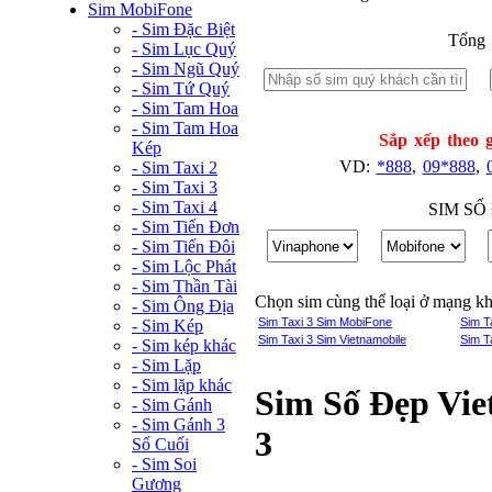
Sim MobiFone
- Sim Đặc Biệt
Tổng 
- Sim Lục Quý
- Sim Ngũ Quý
- Sim Tứ Quý
- Sim Tam Hoa
- Sim Tam Hoa
Sắp xếp theo g
Kép
VD:
*888
,
09*888
,
- Sim Taxi 2
- Sim Taxi 3
- Sim Taxi 4
SIM SỐ
- Sim Tiến Đơn
- Sim Tiến Đôi
- Sim Lộc Phát
- Sim Thần Tài
Chọn sim cùng thể loại ở mạng k
- Sim Ông Địa
Sim Taxi 3 Sim MobiFone
Sim T
- Sim Kép
Sim Taxi 3 Sim Vietnamobile
Sim T
- Sim kép khác
- Sim Lặp
- Sim lặp khác
Sim Số Đẹp Vie
- Sim Gánh
- Sim Gánh 3
3
Số Cuối
- Sim Soi
Gương