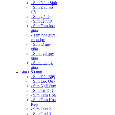
- Sim Năm Sinh
- Sim Đầu Số
Cổ
- Sim giá rẻ
- Sim dễ nhớ
- Sim Tam hoa
giữa
- Tam hoa giữa
chọn lọc
- Sim tứ quý
giữa
- Sim ngũ quý
giữa
- Sim lục quý
giữa
Sim Cố Định
- Sim Đặc Biệt
- Sim Lục Quý
- Sim Ngũ Quý
- Sim Tứ Quý
- Sim Tam Hoa
- Sim Tam Hoa
Kép
- Sim Taxi 2
- Sim Taxi 3