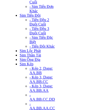
Cuối
- Sim Tiến Đơn
Khác
Sim Tiến Đôi
- Tiến Đều 2
Đuôi Cuối
- Tiến Đều 3
Đuôi Cuối
- Sim Tiến Đặc
Biệt
- Tiến Đôi Khác
Sim Lộc Phát
Sim Thần Tài
Sim Ông Địa
Sim Kép
- Kép 2, Dạng:
AA.BB
- Kép 3, Dạng:
AA.BB.CC
- Kép 3, Dạng:
AA.BB.AA
-
AA.BB.CC.DD
-
AA.BB.AA.CC