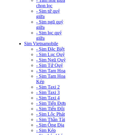
- Tam hoa giữa
chọn lọc
- Sim tứ quý
giữa
- Sim ngũ quý
giữa
- Sim lục quý
giữa
Sim Vietnamobile
- Sim Đặc Biệt
- Sim Lục Quý
- Sim Ngũ Quý
- Sim Tứ Quý
- Sim Tam Hoa
- Sim Tam Hoa
Kép
- Sim Taxi 2
- Sim Taxi 3
- Sim Taxi 4
- Sim Tiến Đơn
- Sim Tiến Đôi
- Sim Lộc Phát
- Sim Thần Tài
- Sim Ông Địa
- Sim Kép