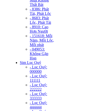
Mùa Không
Thất Bát
- 8386: Phát
Tài, Phát Lộc
- 8683: Phát
Lộc, Phát Tài
- 8910: Cao
Hơn Người
- 151618: Mỗi
Năm, Mỗi Lộc,
Mỗi phát
- 049053:
Không Gặp
Hạn
Sim Lục Quý
- Lục Quý:
000000
- Lục Quý:
111111
- Lục Quý:
222222
- Lục Quý:
333333
- Lục Quý:
444444