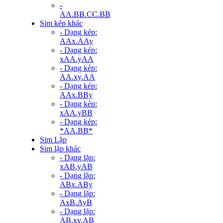
-
AA.BB.CC.BB
Sim kép khác
- Dạng kép:
AAx.AAy
- Dạng kép:
xAA.yAA
- Dạng kép:
AA.xy.AA
- Dạng kép:
AAx.BBy
- Dạng kép:
xAA.yBB
- Dạng kép:
*AA.BB*
Sim Lặp
Sim lặp khác
- Dạng lặp:
xAB.yAB
- Dạng lặp:
ABx.ABy
- Dạng lặp:
AxB.AyB
- Dạng lặp:
AB.xy.AB