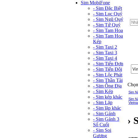
Sim MobiFone
- Sim Đặc Biệt
- Sim Lục Quý
- Sim Ngũ Quý
- Sim Tứ Quý
- Sim Tam Hoa
- Sim Tam Hoa
Kép
- Sim Taxi 2
- Sim Taxi 3
- Sim Taxi 4
- Sim Tiến Đơn
- Sim Tiến Đôi
- Sim Lộc Phát
- Sim Thần Tài
Chọn 
- Sim Ông Địa
- Sim Kép
Sim N
- Sim kép khác
Sim N
- Sim Lặp
Vietna
- Sim lặp khác
- Sim Gánh
› 
- Sim Gánh 3
Số Cuối
- Sim Soi
Gương