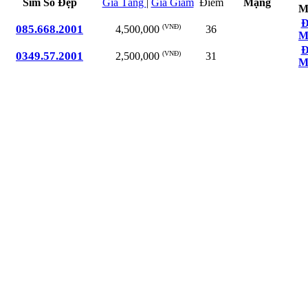
Sim Số Đẹp
Giá Tăng
|
Giá Giảm
Điểm
Mạng
M
Đ
085.668.2001
(VNĐ)
36
4,500,000
M
Đ
0349.57.2001
(VNĐ)
31
2,500,000
M