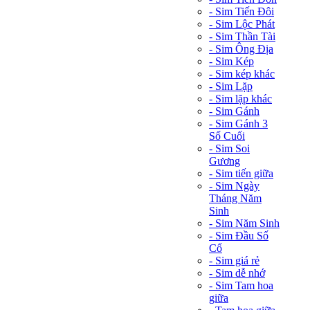
- Sim Tiến Đôi
- Sim Lộc Phát
- Sim Thần Tài
- Sim Ông Địa
- Sim Kép
- Sim kép khác
- Sim Lặp
- Sim lặp khác
- Sim Gánh
- Sim Gánh 3
Số Cuối
- Sim Soi
Gương
- Sim tiến giữa
- Sim Ngày
Tháng Năm
Sinh
- Sim Năm Sinh
- Sim Đầu Số
Cổ
- Sim giá rẻ
- Sim dễ nhớ
- Sim Tam hoa
giữa