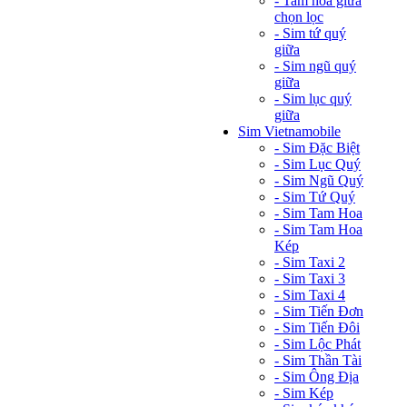
- Tam hoa giữa
chọn lọc
- Sim tứ quý
giữa
- Sim ngũ quý
giữa
- Sim lục quý
giữa
Sim Vietnamobile
- Sim Đặc Biệt
- Sim Lục Quý
- Sim Ngũ Quý
- Sim Tứ Quý
- Sim Tam Hoa
- Sim Tam Hoa
Kép
- Sim Taxi 2
- Sim Taxi 3
- Sim Taxi 4
- Sim Tiến Đơn
- Sim Tiến Đôi
- Sim Lộc Phát
- Sim Thần Tài
- Sim Ông Địa
- Sim Kép