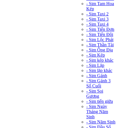
- Sim Tam Hoa
Kép
- Sim Taxi 2
- Sim Taxi 3
- Sim Taxi 4
- Sim Tiến Đơn
- Sim Tiến Đôi
- Sim Lộc Phát
- Sim Thần Tài
- Sim Ông Địa
- Sim Kép
- Sim kép khác
- Sim Lặp
- Sim lặp khác
- Sim Gánh
- Sim Gánh 3
Số Cuối
- Sim Soi
Gương
- Sim tiến giữa
- Sim Ngày
Tháng Năm
Sinh
- Sim Năm Sinh
- Sim Đầu Số