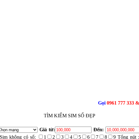
Gọi
0961 777 333 & 0963 77
TÌM KIẾM SIM SỐ ĐẸP
Giá từ:
Đến:
Sim không có số:
1
2
3
4
5
6
7
8
9 Tổng nút 