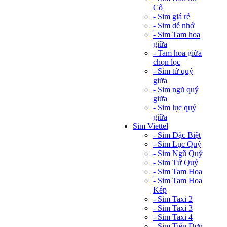
Cổ
- Sim giá rẻ
- Sim dễ nhớ
- Sim Tam hoa
giữa
- Tam hoa giữa
chọn lọc
- Sim tứ quý
giữa
- Sim ngũ quý
giữa
- Sim lục quý
giữa
Sim Viettel
- Sim Đặc Biệt
- Sim Lục Quý
- Sim Ngũ Quý
- Sim Tứ Quý
- Sim Tam Hoa
- Sim Tam Hoa
Kép
- Sim Taxi 2
- Sim Taxi 3
- Sim Taxi 4
- Sim Tiến Đơn