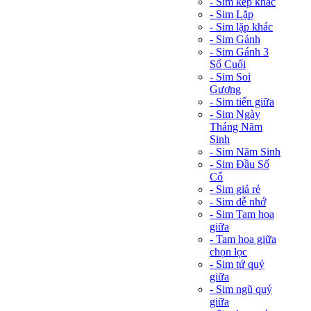
- Sim kép khác
- Sim Lặp
- Sim lặp khác
- Sim Gánh
- Sim Gánh 3
Số Cuối
- Sim Soi
Gương
- Sim tiến giữa
- Sim Ngày
Tháng Năm
Sinh
- Sim Năm Sinh
- Sim Đầu Số
Cổ
- Sim giá rẻ
- Sim dễ nhớ
- Sim Tam hoa
giữa
- Tam hoa giữa
chọn lọc
- Sim tứ quý
giữa
- Sim ngũ quý
giữa