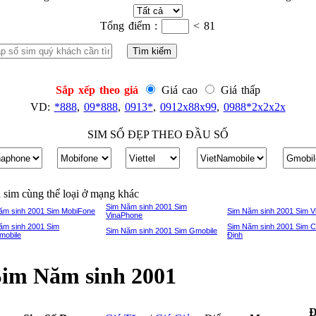
Tổng điểm :
< 81
Sắp xếp theo giá
Giá cao
Giá thấp
VD:
*888
,
09*888
,
0913*
,
0912x88x99
,
0988*2x2x2x
SIM SỐ ĐẸP THEO ĐẦU SỐ
sim cùng thể loại ở mạng khác
Sim Năm sinh 2001 Sim
ăm sinh 2001 Sim MobiFone
Sim Năm sinh 2001 Sim Vi
VinaPhone
ăm sinh 2001 Sim
Sim Năm sinh 2001 Sim 
Sim Năm sinh 2001 Sim Gmobile
mobile
Định
Sim Năm sinh 2001
Đ