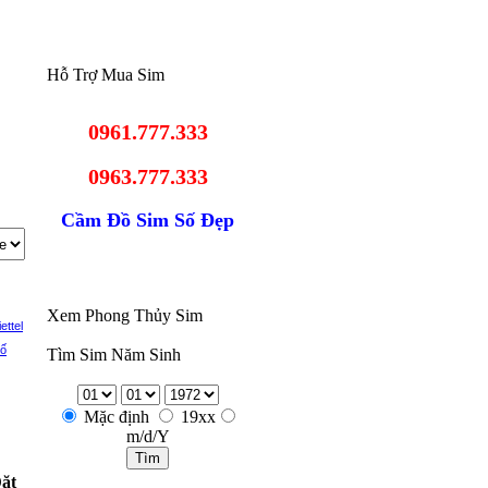
Hỗ Trợ Mua Sim
0961.777.333
0963.777.333
Cầm Đồ Sim Số Đẹp
Xem Phong Thủy Sim
ettel
Cố
Tìm Sim Năm Sinh
Mặc định
19xx
m/d/Y
ặt