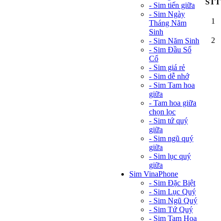
STT
- Sim tiến giữa
- Sim Ngày
1
Tháng Năm
Sinh
2
- Sim Năm Sinh
- Sim Đầu Số
Cổ
- Sim giá rẻ
- Sim dễ nhớ
- Sim Tam hoa
giữa
- Tam hoa giữa
chọn lọc
- Sim tứ quý
giữa
- Sim ngũ quý
giữa
- Sim lục quý
giữa
Sim VinaPhone
- Sim Đặc Biệt
- Sim Lục Quý
- Sim Ngũ Quý
- Sim Tứ Quý
- Sim Tam Hoa