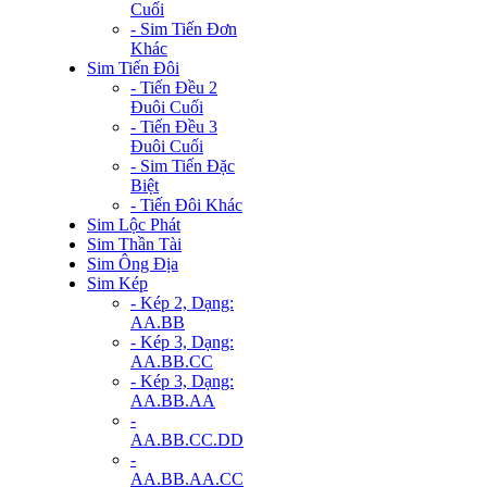
Cuối
- Sim Tiến Đơn
Khác
Sim Tiến Đôi
- Tiến Đều 2
Đuôi Cuối
- Tiến Đều 3
Đuôi Cuối
- Sim Tiến Đặc
Biệt
- Tiến Đôi Khác
Sim Lộc Phát
Sim Thần Tài
Sim Ông Địa
Sim Kép
- Kép 2, Dạng:
AA.BB
- Kép 3, Dạng:
AA.BB.CC
- Kép 3, Dạng:
AA.BB.AA
-
AA.BB.CC.DD
-
AA.BB.AA.CC