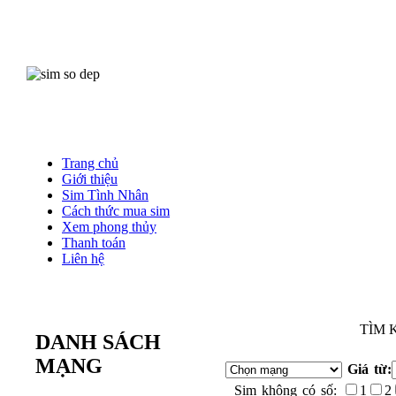
Trang chủ
Giới thiệu
Sim Tình Nhân
Cách thức mua sim
Xem phong thủy
Thanh toán
Liên hệ
TÌM 
DANH SÁCH
MẠNG
Giá từ:
Sim không có số:
1
2