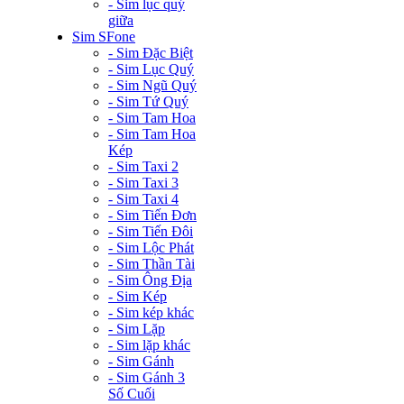
- Sim lục quý
giữa
Sim SFone
- Sim Đặc Biệt
- Sim Lục Quý
- Sim Ngũ Quý
- Sim Tứ Quý
- Sim Tam Hoa
- Sim Tam Hoa
Kép
- Sim Taxi 2
- Sim Taxi 3
- Sim Taxi 4
- Sim Tiến Đơn
- Sim Tiến Đôi
- Sim Lộc Phát
- Sim Thần Tài
- Sim Ông Địa
- Sim Kép
- Sim kép khác
- Sim Lặp
- Sim lặp khác
- Sim Gánh
- Sim Gánh 3
Số Cuối