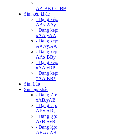
-
AA.BB.CC.BB
Sim kép khác
- Dạng kép:
AAx.AAy
- Dạng kép:
xAA.yAA
- Dạng kép:
AA.xy.AA
- Dạng kép:
AAx.BBy
- Dạng kép:
xAA.yBB
- Dạng kép:
*AA.BB*
Sim Lặp
Sim lặp khác
- Dạng lặp:
xAB.yAB
- Dạng lặp:
ABx.ABy
- Dạng lặp:
AxB.AyB
- Dạng lặp:
AB.xy.AB