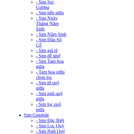
- Sim Soi
Gương
- Sim tiến giữa
- Sim Ngày
Tháng Năm
Sinh
- Sim Năm Sinh
- Sim Đầu Số
Cổ
- Sim giá rẻ
- Sim dễ nhớ
- Sim Tam hoa
giữa
- Tam hoa giữa
chọn lọc
- Sim tứ quý
giữa
- Sim ngũ quý
giữa
- Sim lục quý
giữa
Sim Gmobile
- Sim Đặc Biệt
- Sim Lục Quý
- Sim Ngũ Quý