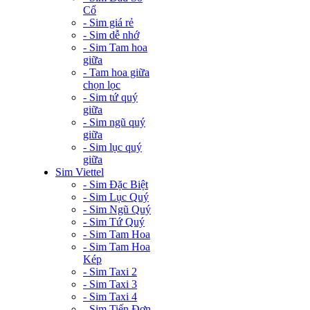
Cổ
- Sim giá rẻ
- Sim dễ nhớ
- Sim Tam hoa
giữa
- Tam hoa giữa
chọn lọc
- Sim tứ quý
giữa
- Sim ngũ quý
giữa
- Sim lục quý
giữa
Sim Viettel
- Sim Đặc Biệt
- Sim Lục Quý
- Sim Ngũ Quý
- Sim Tứ Quý
- Sim Tam Hoa
- Sim Tam Hoa
Kép
- Sim Taxi 2
- Sim Taxi 3
- Sim Taxi 4
- Sim Tiến Đơn