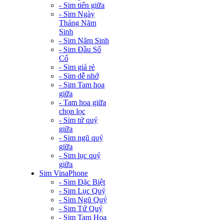
- Sim tiến giữa
- Sim Ngày
Tháng Năm
Sinh
- Sim Năm Sinh
- Sim Đầu Số
Cổ
- Sim giá rẻ
- Sim dễ nhớ
- Sim Tam hoa
giữa
- Tam hoa giữa
chọn lọc
- Sim tứ quý
giữa
- Sim ngũ quý
giữa
- Sim lục quý
giữa
Sim VinaPhone
- Sim Đặc Biệt
- Sim Lục Quý
- Sim Ngũ Quý
- Sim Tứ Quý
- Sim Tam Hoa