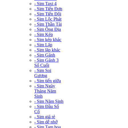
- Sim Taxi 4
- Sim Tiến Đơn
- Sim Tiến Đôi
- Sim Lộc Phát
- Sim Thần Tài
- Sim Ông Địa
- Sim Kép
- Sim kép khác
- Sim Lặp
- Sim lặp khác
- Sim Gánh
- Sim Gánh 3
Số Cuối
- Sim Soi
Gương
- Sim tiến giữa
- Sim Ngày
Tháng Năm
Sinh
- Sim Năm Sinh
- Sim Đầu Số
Cổ
- Sim giá rẻ
- Sim dễ nhớ
- Sim Tam hoa