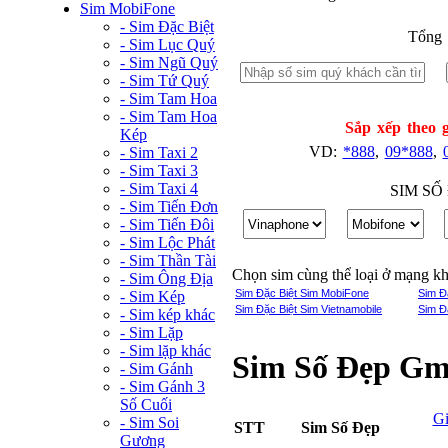
Sim MobiFone
- Sim Đặc Biệt
Tổng 
- Sim Lục Quý
- Sim Ngũ Quý
- Sim Tứ Quý
- Sim Tam Hoa
- Sim Tam Hoa
Sắp xếp theo g
Kép
VD:
*888
,
09*888
,
- Sim Taxi 2
- Sim Taxi 3
- Sim Taxi 4
SIM SỐ
- Sim Tiến Đơn
- Sim Tiến Đôi
- Sim Lộc Phát
- Sim Thần Tài
Chọn sim cùng thể loại ở mạng k
- Sim Ông Địa
Sim Đặc Biệt Sim MobiFone
Sim Đ
- Sim Kép
Sim Đặc Biệt Sim Vietnamobile
Sim Đ
- Sim kép khác
- Sim Lặp
- Sim lặp khác
Sim Số Đẹp Gmo
- Sim Gánh
- Sim Gánh 3
Số Cuối
G
- Sim Soi
STT
Sim Số Đẹp
Gương