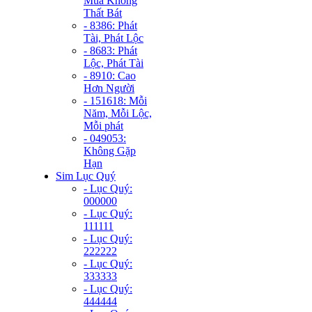
Mùa Không
Thất Bát
- 8386: Phát
Tài, Phát Lộc
- 8683: Phát
Lộc, Phát Tài
- 8910: Cao
Hơn Người
- 151618: Mỗi
Năm, Mỗi Lộc,
Mỗi phát
- 049053:
Không Gặp
Hạn
Sim Lục Quý
- Lục Quý:
000000
- Lục Quý:
111111
- Lục Quý:
222222
- Lục Quý:
333333
- Lục Quý:
444444