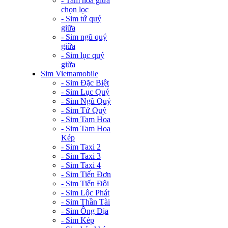
- Tam hoa giữa
chọn lọc
- Sim tứ quý
giữa
- Sim ngũ quý
giữa
- Sim lục quý
giữa
Sim Vietnamobile
- Sim Đặc Biệt
- Sim Lục Quý
- Sim Ngũ Quý
- Sim Tứ Quý
- Sim Tam Hoa
- Sim Tam Hoa
Kép
- Sim Taxi 2
- Sim Taxi 3
- Sim Taxi 4
- Sim Tiến Đơn
- Sim Tiến Đôi
- Sim Lộc Phát
- Sim Thần Tài
- Sim Ông Địa
- Sim Kép