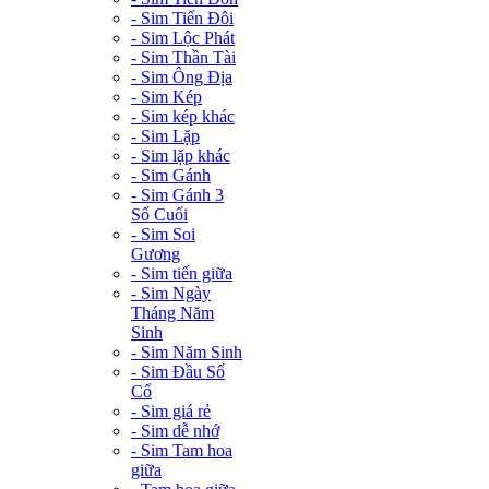
- Sim Tiến Đôi
- Sim Lộc Phát
- Sim Thần Tài
- Sim Ông Địa
- Sim Kép
- Sim kép khác
- Sim Lặp
- Sim lặp khác
- Sim Gánh
- Sim Gánh 3
Số Cuối
- Sim Soi
Gương
- Sim tiến giữa
- Sim Ngày
Tháng Năm
Sinh
- Sim Năm Sinh
- Sim Đầu Số
Cổ
- Sim giá rẻ
- Sim dễ nhớ
- Sim Tam hoa
giữa