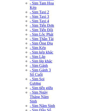
- Sim Tam Hoa
Kép
- Sim Taxi 2
- Sim Taxi 3
- Sim Taxi 4
- Sim Tiến Đơn
- Sim Tiến Đôi
- Sim Lộc Phát
- Sim Thần Tài
- Sim Ông Địa
- Sim Kép
- Sim kép khác
- Sim Lặp
- Sim lặp khác
- Sim Gánh
- Sim Gánh 3
Số Cuối
- Sim Soi
Gương
- Sim tiến giữa
- Sim Ngày
Tháng Năm
Sinh
- Sim Năm Sinh
- Sim Đầu Số