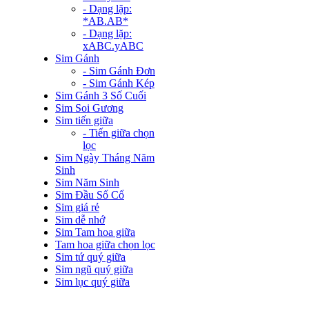
- Dạng lặp:
*AB.AB*
- Dạng lặp:
xABC.yABC
Sim Gánh
- Sim Gánh Đơn
- Sim Gánh Kép
Sim Gánh 3 Số Cuối
Sim Soi Gương
Sim tiến giữa
- Tiến giữa chọn
lọc
Sim Ngày Tháng Năm
Sinh
Sim Năm Sinh
Sim Đầu Số Cổ
Sim giá rẻ
Sim dễ nhớ
Sim Tam hoa giữa
Tam hoa giữa chọn lọc
Sim tứ quý giữa
Sim ngũ quý giữa
Sim lục quý giữa