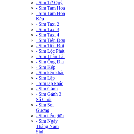
- Sim Tứ Quý
- Sim Tam Hoa
- Sim Tam Hoa
Kép
- Sim Taxi 2
- Sim Taxi 3
- Sim Taxi 4
- Sim Tiến Đơn
- Sim Tiến Đôi
- Sim Lộc Phát
- Sim Thần Tài
- Sim Ông Địa
- Sim Kép
- Sim kép khác
- Sim Lặp
- Sim lặp khác
- Sim Gánh
- Sim Gánh 3
Số Cuối
- Sim Soi
Gương
- Sim tiến giữa
- Sim Ngày
Tháng Năm
Sinh