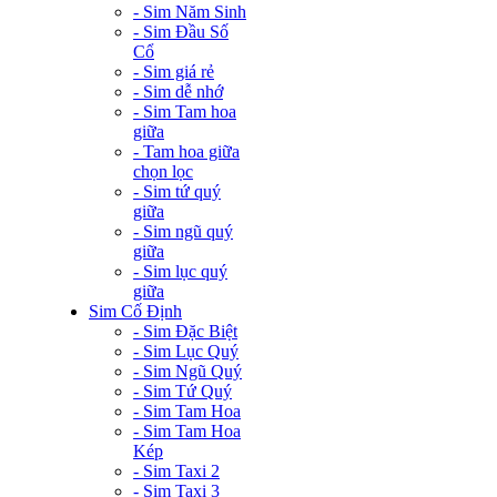
- Sim Năm Sinh
- Sim Đầu Số
Cổ
- Sim giá rẻ
- Sim dễ nhớ
- Sim Tam hoa
giữa
- Tam hoa giữa
chọn lọc
- Sim tứ quý
giữa
- Sim ngũ quý
giữa
- Sim lục quý
giữa
Sim Cố Định
- Sim Đặc Biệt
- Sim Lục Quý
- Sim Ngũ Quý
- Sim Tứ Quý
- Sim Tam Hoa
- Sim Tam Hoa
Kép
- Sim Taxi 2
- Sim Taxi 3