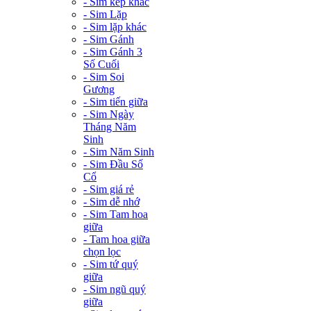
- Sim kép khác
- Sim Lặp
- Sim lặp khác
- Sim Gánh
- Sim Gánh 3
Số Cuối
- Sim Soi
Gương
- Sim tiến giữa
- Sim Ngày
Tháng Năm
Sinh
- Sim Năm Sinh
- Sim Đầu Số
Cổ
- Sim giá rẻ
- Sim dễ nhớ
- Sim Tam hoa
giữa
- Tam hoa giữa
chọn lọc
- Sim tứ quý
giữa
- Sim ngũ quý
giữa