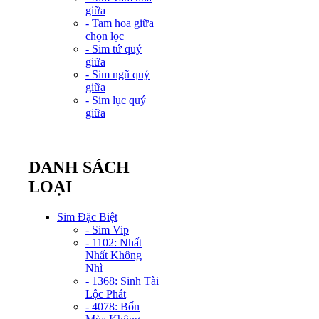
giữa
- Tam hoa giữa
chọn lọc
- Sim tứ quý
giữa
- Sim ngũ quý
giữa
- Sim lục quý
giữa
DANH SÁCH
LOẠI
Sim Đặc Biệt
- Sim Vip
- 1102: Nhất
Nhất Không
Nhì
- 1368: Sinh Tài
Lộc Phát
- 4078: Bốn