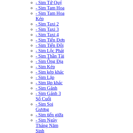
- Sim Tứ Quý
- Sim Tam Hoa
- Sim Tam Hoa
Kép
- Sim Taxi 2
- Sim Taxi 3
- Sim Taxi 4
- Sim Tiến Đơn
- Sim Tiến Đôi
- Sim Lộc Phát
- Sim Thần Tài
- Sim Ông Địa
- Sim Kép
- Sim kép khác
- Sim Lặp
- Sim lặp khác
- Sim Gánh
- Sim Gánh 3
Số Cuối
- Sim Soi
Gương
- Sim tiến giữa
- Sim Ngày
Tháng Năm
Sinh