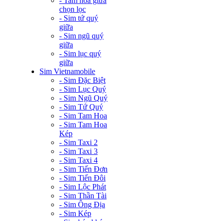
- Tam hoa giữa
chọn lọc
- Sim tứ quý
giữa
- Sim ngũ quý
giữa
- Sim lục quý
giữa
Sim Vietnamobile
- Sim Đặc Biệt
- Sim Lục Quý
- Sim Ngũ Quý
- Sim Tứ Quý
- Sim Tam Hoa
- Sim Tam Hoa
Kép
- Sim Taxi 2
- Sim Taxi 3
- Sim Taxi 4
- Sim Tiến Đơn
- Sim Tiến Đôi
- Sim Lộc Phát
- Sim Thần Tài
- Sim Ông Địa
- Sim Kép