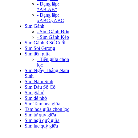
- Dạng lặp:
*AB.AB*
- Dạng lặp:
xABC.yABC
Sim Gánh
- Sim Gánh Đơn
- Sim Gánh Kép
Sim Gánh 3 Số Cuối
Sim Soi Gương
Sim tiến giữa
- Tiến giữa chọn
lọc
Sim Ngày Tháng Năm
Sinh
Sim Năm Sinh
Sim Đầu Số Cổ
Sim giá rẻ
Sim dễ nhớ
Sim Tam hoa giữa
Tam hoa giữa chọn lọc
Sim tứ quý giữa
Sim ngũ quý giữa
Sim lục quý giữa