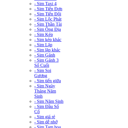
- Sim Taxi 4
- Sim Tiến Đơn
- Sim Tiến Đôi
- Sim Lộc Phát
- Sim Thần Tài
- Sim Ông Địa
- Sim Kép
- Sim kép khác
- Sim Lặp
- Sim lặp khác
- Sim Gánh
- Sim Gánh 3
Số Cuối
- Sim Soi
Gương
- Sim tiến giữa
- Sim Ngày
Tháng Năm
Sinh
- Sim Năm Sinh
- Sim Đầu Số
Cổ
- Sim giá rẻ
- Sim dễ nhớ
- Sim Tam hoa