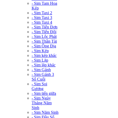
- Sim Tam Hoa
Kép
- Sim Taxi 2
- Sim Taxi 3
- Sim Taxi 4
- Sim Tiến Đơn
- Sim Tiến Đôi
- Sim Lộc Phát
- Sim Thần Tài
- Sim Ông Địa
- Sim Kép
- Sim kép khác
- Sim Lặp
- Sim lặp khác
- Sim Gánh
- Sim Gánh 3
Số Cuối
- Sim Soi
Gương
- Sim tiến giữa
- Sim Ngày
Tháng Năm
Sinh
- Sim Năm Sinh
- Sim Đầu Số