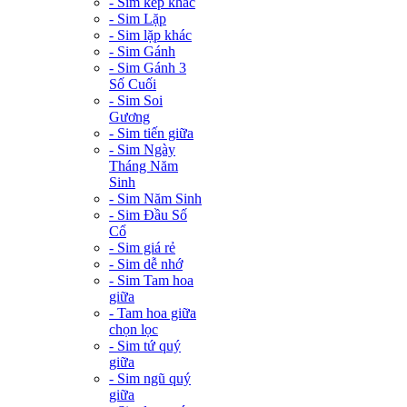
- Sim kép khác
- Sim Lặp
- Sim lặp khác
- Sim Gánh
- Sim Gánh 3
Số Cuối
- Sim Soi
Gương
- Sim tiến giữa
- Sim Ngày
Tháng Năm
Sinh
- Sim Năm Sinh
- Sim Đầu Số
Cổ
- Sim giá rẻ
- Sim dễ nhớ
- Sim Tam hoa
giữa
- Tam hoa giữa
chọn lọc
- Sim tứ quý
giữa
- Sim ngũ quý
giữa