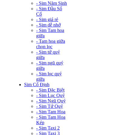
- Sim Năm Sinh
- Sim Đầu Số
Cổ
- Sim giá rẻ
- Sim dễ nhớ
- Sim Tam hoa
giữa
- Tam hoa giữa
chọn lọc
- Sim tứ quý
giữa
- Sim ngũ quý
giữa
- Sim lục quý
giữa
Sim Cố Định
- Sim Đặc Biệt
- Sim Lục Quý
- Sim Ngũ Quý
- Sim Tứ Quý
- Sim Tam Hoa
- Sim Tam Hoa
Kép
- Sim Taxi 2
- Sim Taxi 3