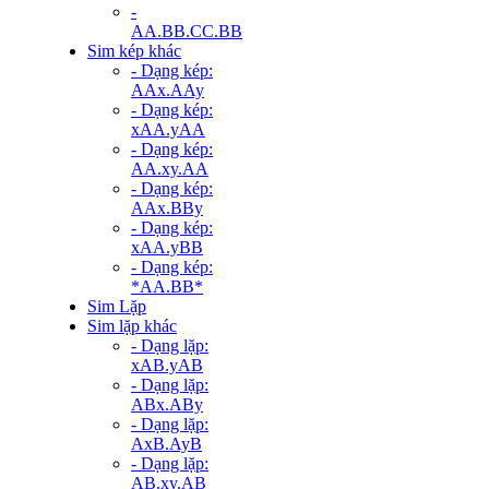
-
AA.BB.CC.BB
Sim kép khác
- Dạng kép:
AAx.AAy
- Dạng kép:
xAA.yAA
- Dạng kép:
AA.xy.AA
- Dạng kép:
AAx.BBy
- Dạng kép:
xAA.yBB
- Dạng kép:
*AA.BB*
Sim Lặp
Sim lặp khác
- Dạng lặp:
xAB.yAB
- Dạng lặp:
ABx.ABy
- Dạng lặp:
AxB.AyB
- Dạng lặp:
AB.xy.AB