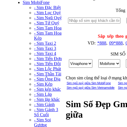
Sim MobiFone
- Sim Đặc Biệt
Tổng 
- Sim Lục Quý
- Sim Ngũ Quý
- Sim Tứ Quý
- Sim Tam Hoa
- Sim Tam Hoa
Sắp xếp theo g
Kép
VD:
*888
,
09*888
,
- Sim Taxi 2
- Sim Taxi 3
- Sim Taxi 4
SIM SỐ
- Sim Tiến Đơn
- Sim Tiến Đôi
- Sim Lộc Phát
- Sim Thần Tài
Chọn sim cùng thể loại ở mạng k
- Sim Ông Địa
Sim ngũ quý giữa Sim MobiFone
Sim ng
- Sim Kép
Sim ngũ quý giữa Sim Vietnamobile
Sim ng
- Sim kép khác
- Sim Lặp
- Sim lặp khác
Sim Số Đẹp Gmo
- Sim Gánh
- Sim Gánh 3
giữa
Số Cuối
- Sim Soi
Gương