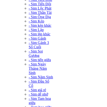
- Sim Tiến Đôi
- Sim Lộc Phát
- Sim Thần Tài
- Sim Ông Địa
- Sim Kép
- Sim kép khác
- Sim Lặp
- Sim lặp khác
- Sim Gánh
- Sim Gánh 3
Số Cuối
- Sim Soi
Gương
- Sim tiến giữa
- Sim Ngày
Tháng Năm
Sinh
- Sim Năm Sinh
- Sim Đầu Số
Cổ
- Sim giá rẻ
- Sim dễ nhớ
- Sim Tam hoa
giữa