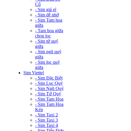
Cổ
- Sim giá rẻ
- Sim dễ nhớ
- Sim Tam hoa
giữa
- Tam hoa giữa
chọn lọc
- Sim tứ quý
giữa
- Sim ngũ quý
giữa
- Sim lục quý
giữa
Sim Viettel
- Sim Đặc Biệt
- Sim Lục Quý
- Sim Ngũ Quý
- Sim Tứ Quý
- Sim Tam Hoa
- Sim Tam Hoa
Kép
- Sim Taxi 2
- Sim Taxi 3
- Sim Taxi 4
- Sim Tiến Đơn