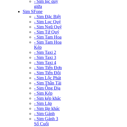
- Sim lục quý
giữa
Sim SFone
- Sim Đặc Biệt
- Sim Lục Quý
- Sim Ngũ Quý
- Sim Tứ Quý
- Sim Tam Hoa
- Sim Tam Hoa
Kép
- Sim Taxi 2
- Sim Taxi 3
- Sim Taxi 4
- Sim Tiến Đơn
- Sim Tiến Đôi
- Sim Lộc Phát
- Sim Thần Tài
- Sim Ông Địa
- Sim Kép
- Sim kép khác
- Sim Lặp
- Sim lặp khác
- Sim Gánh
- Sim Gánh 3
Số Cuối