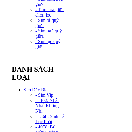
giữa
- Tam hoa giữa
chọn lọc
- Sim tứ quý
giữa
- Sim ngũ quý
giữa
- Sim lục quý
giữa
DANH SÁCH
LOẠI
Sim Đặc Biệt
- Sim Vip
- 1102: Nhất
Nhất Không
Nhì
- 1368: Sinh Tài
Lộc Phát
- 4078: Bốn