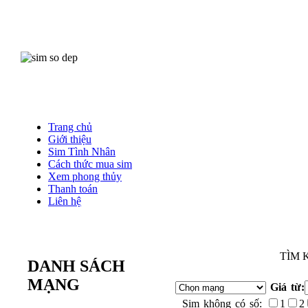
Trang chủ
Giới thiệu
Sim Tình Nhân
Cách thức mua sim
Xem phong thủy
Thanh toán
Liên hệ
TÌM 
DANH SÁCH
MẠNG
Giá từ:
Sim không có số:
1
2