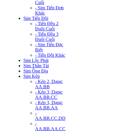
Cuối
- Sim Tiến Đơn
Khác
Sim Tiến Đôi
- Tiến Đều 2
Đuôi Cuối
- Tiến Đều 3
Đuôi Cuối
- Sim Tiến Đặc
Biệt
- Tiến Đôi Khác
Sim Lộc Phát
Sim Thần Tài
Sim Ông Địa
Sim Kép
- Kép 2, Dạng:
AA.BB
- Kép 3, Dạng:
AA.BB.CC
- Kép 3, Dạng:
AA.BB.AA
-
AA.BB.CC.DD
-
AA.BB.AA.CC