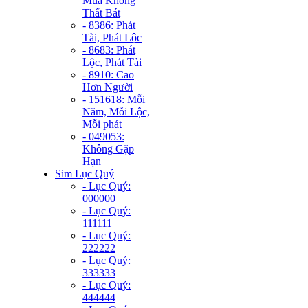
Mùa Không
Thất Bát
- 8386: Phát
Tài, Phát Lộc
- 8683: Phát
Lộc, Phát Tài
- 8910: Cao
Hơn Người
- 151618: Mỗi
Năm, Mỗi Lộc,
Mỗi phát
- 049053:
Không Gặp
Hạn
Sim Lục Quý
- Lục Quý:
000000
- Lục Quý:
111111
- Lục Quý:
222222
- Lục Quý:
333333
- Lục Quý:
444444