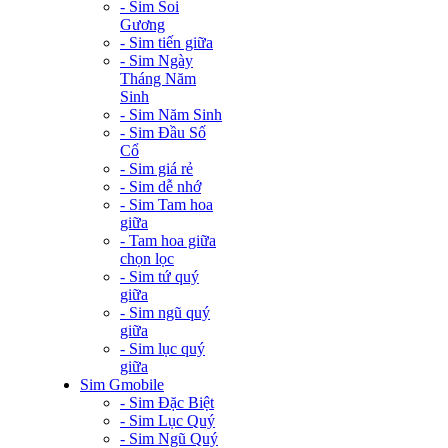
- Sim Soi
Gương
- Sim tiến giữa
- Sim Ngày
Tháng Năm
Sinh
- Sim Năm Sinh
- Sim Đầu Số
Cổ
- Sim giá rẻ
- Sim dễ nhớ
- Sim Tam hoa
giữa
- Tam hoa giữa
chọn lọc
- Sim tứ quý
giữa
- Sim ngũ quý
giữa
- Sim lục quý
giữa
Sim Gmobile
- Sim Đặc Biệt
- Sim Lục Quý
- Sim Ngũ Quý