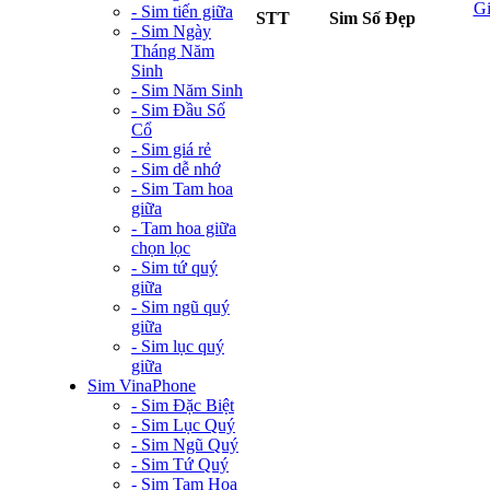
G
- Sim tiến giữa
STT
Sim Số Đẹp
- Sim Ngày
Tháng Năm
Sinh
- Sim Năm Sinh
- Sim Đầu Số
Cổ
- Sim giá rẻ
- Sim dễ nhớ
- Sim Tam hoa
giữa
- Tam hoa giữa
chọn lọc
- Sim tứ quý
giữa
- Sim ngũ quý
giữa
- Sim lục quý
giữa
Sim VinaPhone
- Sim Đặc Biệt
- Sim Lục Quý
- Sim Ngũ Quý
- Sim Tứ Quý
- Sim Tam Hoa