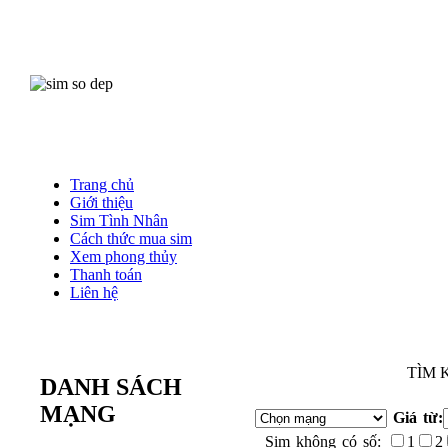
Trang chủ
Giới thiệu
Sim Tình Nhân
Cách thức mua sim
Xem phong thủy
Thanh toán
Liên hệ
TÌM 
DANH SÁCH
MẠNG
Giá từ:
Sim không có số:
1
2