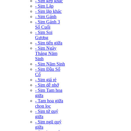
- Sim kép khác
- Sim Lặp
- Sim lặp khác
- Sim Gánh
- Sim Gánh 3
Số Cuối
- Sim Soi
Gương
- Sim tiến giữa
- Sim Ngày
Tháng Năm
Sinh
- Sim Năm Sinh
- Sim Đầu Số
Cổ
- Sim giá rẻ
- Sim dễ nhớ
- Sim Tam hoa
giữa
- Tam hoa giữa
chọn lọc
- Sim tứ quý
giữa
- Sim ngũ quý
giữa