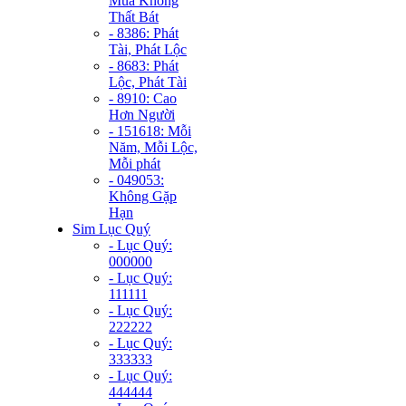
Mùa Không
Thất Bát
- 8386: Phát
Tài, Phát Lộc
- 8683: Phát
Lộc, Phát Tài
- 8910: Cao
Hơn Người
- 151618: Mỗi
Năm, Mỗi Lộc,
Mỗi phát
- 049053:
Không Gặp
Hạn
Sim Lục Quý
- Lục Quý:
000000
- Lục Quý:
111111
- Lục Quý:
222222
- Lục Quý:
333333
- Lục Quý:
444444