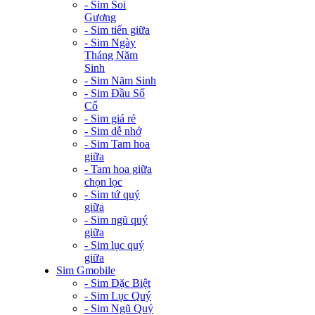
- Sim Soi
Gương
- Sim tiến giữa
- Sim Ngày
Tháng Năm
Sinh
- Sim Năm Sinh
- Sim Đầu Số
Cổ
- Sim giá rẻ
- Sim dễ nhớ
- Sim Tam hoa
giữa
- Tam hoa giữa
chọn lọc
- Sim tứ quý
giữa
- Sim ngũ quý
giữa
- Sim lục quý
giữa
Sim Gmobile
- Sim Đặc Biệt
- Sim Lục Quý
- Sim Ngũ Quý