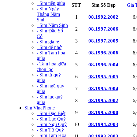
- Sim tiến giữa
STT
Sim Số Đẹp
Giá 
- Sim Ngày
Tháng Năm
08.1992.2002
1
6
Sinh
- Sim Năm Sinh
08.1997.2006
2
6
- Sim Đầu Số
Cổ
08.1997.2005
3
6
- Sim giá rẻ
- Sim dễ nhớ
08.1996.2006
- Sim Tam hoa
4
6
giữa
- Tam hoa giữa
08.1996.2004
5
6
chọn lọc
- Sim tứ quý
08.1995.2005
6
6
giữa
- Sim ngũ quý
08.1995.2004
7
6
giữa
- Sim lục quý
08.1995.2002
8
6
giữa
Sim VinaPhone
08.1995.2000
9
6
- Sim Đặc Biệt
- Sim Lục Quý
08.1994.2003
- Sim Ngũ Quý
10
6
- Sim Tứ Quý
- Sim Tam Hoa
08.1993.2003
11
6