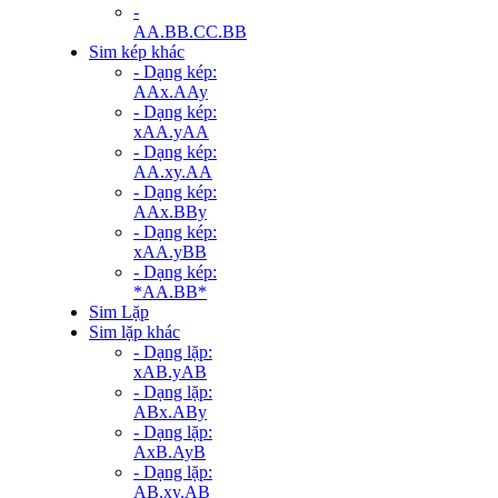
-
AA.BB.CC.BB
Sim kép khác
- Dạng kép:
AAx.AAy
- Dạng kép:
xAA.yAA
- Dạng kép:
AA.xy.AA
- Dạng kép:
AAx.BBy
- Dạng kép:
xAA.yBB
- Dạng kép:
*AA.BB*
Sim Lặp
Sim lặp khác
- Dạng lặp:
xAB.yAB
- Dạng lặp:
ABx.ABy
- Dạng lặp:
AxB.AyB
- Dạng lặp:
AB.xy.AB