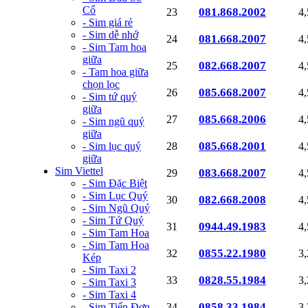
Cổ
081.868.2002
23
4
- Sim giá rẻ
- Sim dễ nhớ
081.668.2007
24
4
- Sim Tam hoa
giữa
082.668.2007
25
4
- Tam hoa giữa
chọn lọc
085.668.2007
26
4
- Sim tứ quý
giữa
085.668.2006
27
4
- Sim ngũ quý
giữa
085.668.2001
- Sim lục quý
28
4
giữa
Sim Viettel
083.668.2007
29
4
- Sim Đặc Biệt
- Sim Lục Quý
082.668.2008
30
4
- Sim Ngũ Quý
- Sim Tứ Quý
0944.49.1983
31
4
- Sim Tam Hoa
- Sim Tam Hoa
0855.22.1980
32
3
Kép
- Sim Taxi 2
0828.55.1984
33
3
- Sim Taxi 3
- Sim Taxi 4
0858.33.1984
- Sim Tiến Đơn
34
3