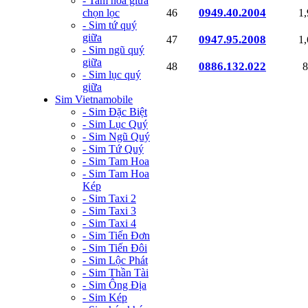
- Tam hoa giữa
0949.40.2004
chọn lọc
46
1
- Sim tứ quý
giữa
0947.95.2008
47
1
- Sim ngũ quý
giữa
0886.132.022
48
8
- Sim lục quý
giữa
Sim Vietnamobile
- Sim Đặc Biệt
- Sim Lục Quý
- Sim Ngũ Quý
- Sim Tứ Quý
- Sim Tam Hoa
- Sim Tam Hoa
Kép
- Sim Taxi 2
- Sim Taxi 3
- Sim Taxi 4
- Sim Tiến Đơn
- Sim Tiến Đôi
- Sim Lộc Phát
- Sim Thần Tài
- Sim Ông Địa
- Sim Kép