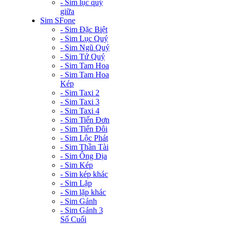
- Sim lục quý
giữa
Sim SFone
- Sim Đặc Biệt
- Sim Lục Quý
- Sim Ngũ Quý
- Sim Tứ Quý
- Sim Tam Hoa
- Sim Tam Hoa
Kép
- Sim Taxi 2
- Sim Taxi 3
- Sim Taxi 4
- Sim Tiến Đơn
- Sim Tiến Đôi
- Sim Lộc Phát
- Sim Thần Tài
- Sim Ông Địa
- Sim Kép
- Sim kép khác
- Sim Lặp
- Sim lặp khác
- Sim Gánh
- Sim Gánh 3
Số Cuối