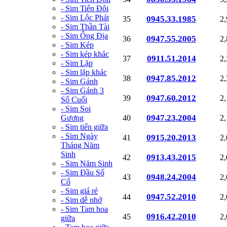
- Sim Tiến Đôi
- Sim Lộc Phát
0945.33.1985
35
2
- Sim Thần Tài
- Sim Ông Địa
0947.55.2005
36
2
- Sim Kép
- Sim kép khác
0911.51.2014
37
2
- Sim Lặp
- Sim lặp khác
0947.85.2012
38
2
- Sim Gánh
- Sim Gánh 3
0947.60.2012
39
2
Số Cuối
- Sim Soi
0947.23.2004
Gương
40
2
- Sim tiến giữa
- Sim Ngày
0915.20.2013
41
2
Tháng Năm
Sinh
0913.43.2015
42
2
- Sim Năm Sinh
- Sim Đầu Số
0948.24.2004
43
2
Cổ
- Sim giá rẻ
0947.52.2010
44
2
- Sim dễ nhớ
- Sim Tam hoa
0916.42.2010
45
2
giữa