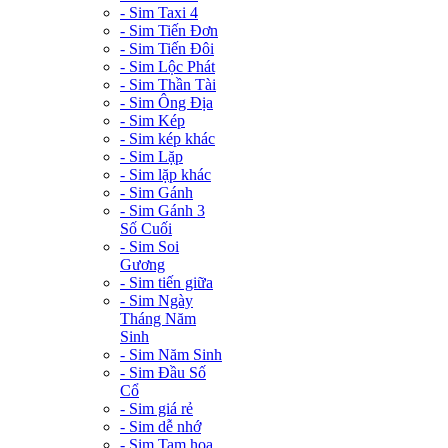
- Sim Taxi 4
- Sim Tiến Đơn
- Sim Tiến Đôi
- Sim Lộc Phát
- Sim Thần Tài
- Sim Ông Địa
- Sim Kép
- Sim kép khác
- Sim Lặp
- Sim lặp khác
- Sim Gánh
- Sim Gánh 3
Số Cuối
- Sim Soi
Gương
- Sim tiến giữa
- Sim Ngày
Tháng Năm
Sinh
- Sim Năm Sinh
- Sim Đầu Số
Cổ
- Sim giá rẻ
- Sim dễ nhớ
- Sim Tam hoa