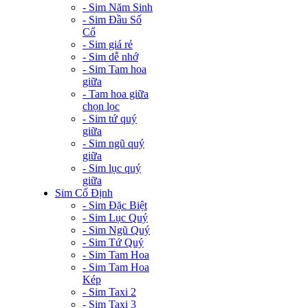
- Sim Năm Sinh
- Sim Đầu Số
Cổ
- Sim giá rẻ
- Sim dễ nhớ
- Sim Tam hoa
giữa
- Tam hoa giữa
chọn lọc
- Sim tứ quý
giữa
- Sim ngũ quý
giữa
- Sim lục quý
giữa
Sim Cố Định
- Sim Đặc Biệt
- Sim Lục Quý
- Sim Ngũ Quý
- Sim Tứ Quý
- Sim Tam Hoa
- Sim Tam Hoa
Kép
- Sim Taxi 2
- Sim Taxi 3