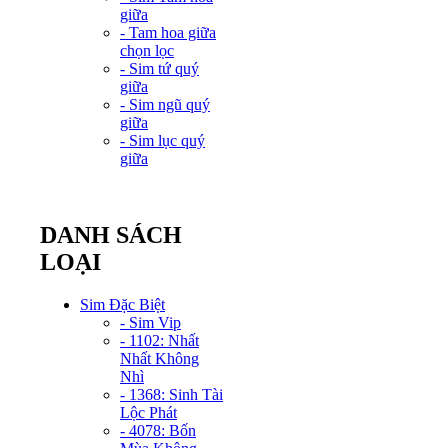
giữa
- Tam hoa giữa
chọn lọc
- Sim tứ quý
giữa
- Sim ngũ quý
giữa
- Sim lục quý
giữa
DANH SÁCH
LOẠI
Sim Đặc Biệt
- Sim Vip
- 1102: Nhất
Nhất Không
Nhì
- 1368: Sinh Tài
Lộc Phát
- 4078: Bốn