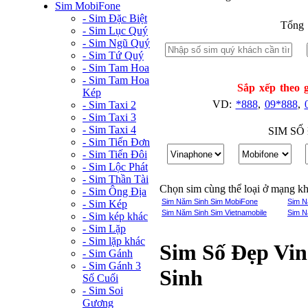
Sim MobiFone
- Sim Đặc Biệt
Tổng 
- Sim Lục Quý
- Sim Ngũ Quý
- Sim Tứ Quý
- Sim Tam Hoa
- Sim Tam Hoa
Sắp xếp theo g
Kép
VD:
*888
,
09*888
,
- Sim Taxi 2
- Sim Taxi 3
- Sim Taxi 4
SIM SỐ
- Sim Tiến Đơn
- Sim Tiến Đôi
- Sim Lộc Phát
- Sim Thần Tài
Chọn sim cùng thể loại ở mạng k
- Sim Ông Địa
Sim Năm Sinh Sim MobiFone
Sim N
- Sim Kép
Sim Năm Sinh Sim Vietnamobile
Sim N
- Sim kép khác
- Sim Lặp
- Sim lặp khác
Sim Số Đẹp Vi
- Sim Gánh
- Sim Gánh 3
Sinh
Số Cuối
- Sim Soi
Gương