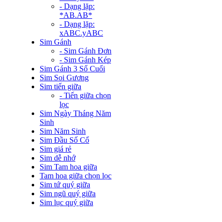
- Dạng lặp:
*AB.AB*
- Dạng lặp:
xABC.yABC
Sim Gánh
- Sim Gánh Đơn
- Sim Gánh Kép
Sim Gánh 3 Số Cuối
Sim Soi Gương
Sim tiến giữa
- Tiến giữa chọn
lọc
Sim Ngày Tháng Năm
Sinh
Sim Năm Sinh
Sim Đầu Số Cổ
Sim giá rẻ
Sim dễ nhớ
Sim Tam hoa giữa
Tam hoa giữa chọn lọc
Sim tứ quý giữa
Sim ngũ quý giữa
Sim lục quý giữa