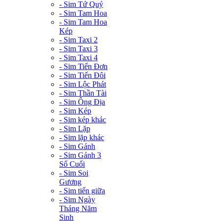
- Sim Tứ Quý
- Sim Tam Hoa
- Sim Tam Hoa
Kép
- Sim Taxi 2
- Sim Taxi 3
- Sim Taxi 4
- Sim Tiến Đơn
- Sim Tiến Đôi
- Sim Lộc Phát
- Sim Thần Tài
- Sim Ông Địa
- Sim Kép
- Sim kép khác
- Sim Lặp
- Sim lặp khác
- Sim Gánh
- Sim Gánh 3
Số Cuối
- Sim Soi
Gương
- Sim tiến giữa
- Sim Ngày
Tháng Năm
Sinh