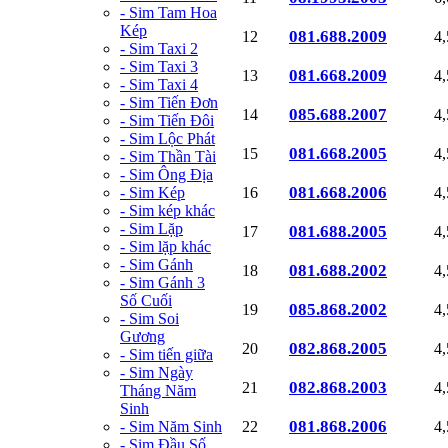
- Sim Tam Hoa
Kép
081.688.2009
12
4
- Sim Taxi 2
- Sim Taxi 3
081.668.2009
13
4
- Sim Taxi 4
- Sim Tiến Đơn
085.688.2007
14
4
- Sim Tiến Đôi
- Sim Lộc Phát
081.668.2005
15
4
- Sim Thần Tài
- Sim Ông Địa
081.668.2006
- Sim Kép
16
4
- Sim kép khác
- Sim Lặp
081.688.2005
17
4
- Sim lặp khác
- Sim Gánh
081.688.2002
18
4
- Sim Gánh 3
Số Cuối
085.868.2002
19
4
- Sim Soi
Gương
082.868.2005
20
4
- Sim tiến giữa
- Sim Ngày
082.868.2003
21
4
Tháng Năm
Sinh
081.868.2006
- Sim Năm Sinh
22
4
- Sim Đầu Số