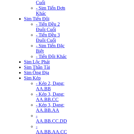
Cuối
- Sim Tiến Đơn
Khác
Sim Tiến Đôi
- Tiến Đều 2
Đuôi Cuối
- Tiến Đều 3
Đuôi Cuối
- Sim Tiến Đặc
Biệt
- Tiến Đôi Khác
Sim Lộc Phát
Sim Thần Tài
Sim Ông Địa
Sim Kép
- Kép 2, Dạng:
AA.BB
- Kép 3, Dạng:
AA.BB.CC
- Kép 3, Dạng:
AA.BB.AA
-
AA.BB.CC.DD
-
AA.BB.AA.CC