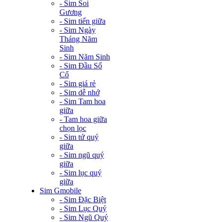
- Sim Soi
Gương
- Sim tiến giữa
- Sim Ngày
Tháng Năm
Sinh
- Sim Năm Sinh
- Sim Đầu Số
Cổ
- Sim giá rẻ
- Sim dễ nhớ
- Sim Tam hoa
giữa
- Tam hoa giữa
chọn lọc
- Sim tứ quý
giữa
- Sim ngũ quý
giữa
- Sim lục quý
giữa
Sim Gmobile
- Sim Đặc Biệt
- Sim Lục Quý
- Sim Ngũ Quý