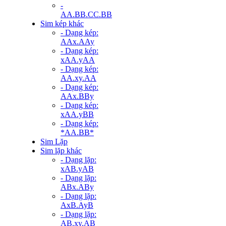
-
AA.BB.CC.BB
Sim kép khác
- Dạng kép:
AAx.AAy
- Dạng kép:
xAA.yAA
- Dạng kép:
AA.xy.AA
- Dạng kép:
AAx.BBy
- Dạng kép:
xAA.yBB
- Dạng kép:
*AA.BB*
Sim Lặp
Sim lặp khác
- Dạng lặp:
xAB.yAB
- Dạng lặp:
ABx.ABy
- Dạng lặp:
AxB.AyB
- Dạng lặp:
AB.xy.AB