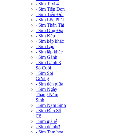
- Sim Taxi 4
- Sim Tiến Đơn
- Sim Tiến Đôi
- Sim Lộc Phát
- Sim Thần Tài
- Sim Ông Địa
- Sim Kép
- Sim kép khác
- Sim Lặp
- Sim lặp khác
- Sim Gánh
- Sim Gánh 3
Số Cuối
- Sim Soi
Gương
- Sim tiến giữa
- Sim Ngày
Tháng Năm
Sinh
- Sim Năm Sinh
- Sim Đầu Số
Cổ
- Sim giá rẻ
- Sim dễ nhớ
- Sim Tam hoa