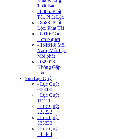
Mùa Không
Thất Bát
- 8386: Phát
Tài, Phát Lộc
- 8683: Phát
Lộc, Phát Tài
- 8910: Cao
Hơn Người
- 151618: Mỗi
Năm, Mỗi Lộc,
Mỗi phát
- 049053:
Không Gặp
Hạn
Sim Lục Quý
- Lục Quý:
000000
- Lục Quý:
111111
- Lục Quý:
222222
- Lục Quý:
333333
- Lục Quý:
444444