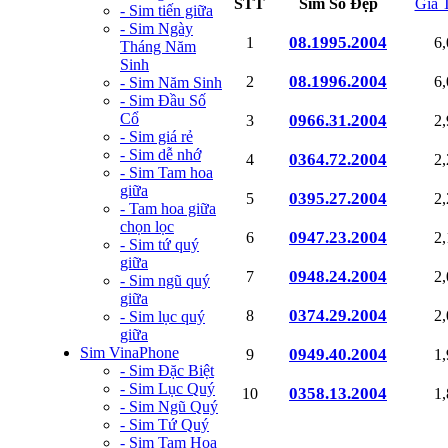
STT
Sim Số Đẹp
Giá 
- Sim tiến giữa
- Sim Ngày
08.1995.2004
1
6
Tháng Năm
Sinh
08.1996.2004
2
6
- Sim Năm Sinh
- Sim Đầu Số
Cổ
0966.31.2004
3
2
- Sim giá rẻ
- Sim dễ nhớ
0364.72.2004
4
2
- Sim Tam hoa
giữa
0395.27.2004
5
2
- Tam hoa giữa
chọn lọc
0947.23.2004
6
2
- Sim tứ quý
giữa
0948.24.2004
7
2
- Sim ngũ quý
giữa
0374.29.2004
8
2
- Sim lục quý
giữa
Sim VinaPhone
0949.40.2004
9
1
- Sim Đặc Biệt
- Sim Lục Quý
0358.13.2004
10
1
- Sim Ngũ Quý
- Sim Tứ Quý
- Sim Tam Hoa