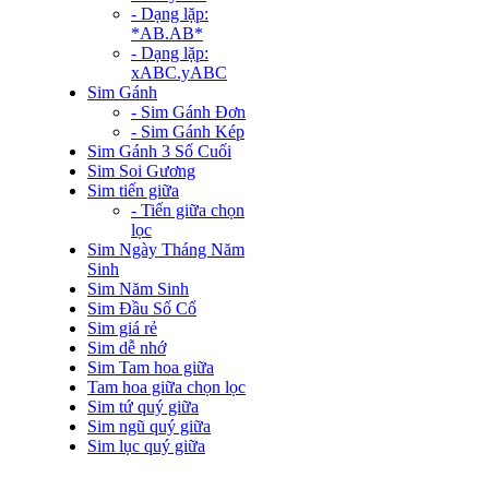
- Dạng lặp:
*AB.AB*
- Dạng lặp:
xABC.yABC
Sim Gánh
- Sim Gánh Đơn
- Sim Gánh Kép
Sim Gánh 3 Số Cuối
Sim Soi Gương
Sim tiến giữa
- Tiến giữa chọn
lọc
Sim Ngày Tháng Năm
Sinh
Sim Năm Sinh
Sim Đầu Số Cổ
Sim giá rẻ
Sim dễ nhớ
Sim Tam hoa giữa
Tam hoa giữa chọn lọc
Sim tứ quý giữa
Sim ngũ quý giữa
Sim lục quý giữa