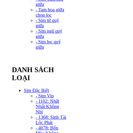
giữa
- Tam hoa giữa
chọn lọc
- Sim tứ quý
giữa
- Sim ngũ quý
giữa
- Sim lục quý
giữa
DANH SÁCH
LOẠI
Sim Đặc Biệt
- Sim Vip
- 1102: Nhất
Nhất Không
Nhì
- 1368: Sinh Tài
Lộc Phát
- 4078: Bốn