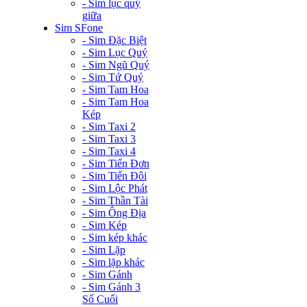
- Sim lục quý
giữa
Sim SFone
- Sim Đặc Biệt
- Sim Lục Quý
- Sim Ngũ Quý
- Sim Tứ Quý
- Sim Tam Hoa
- Sim Tam Hoa
Kép
- Sim Taxi 2
- Sim Taxi 3
- Sim Taxi 4
- Sim Tiến Đơn
- Sim Tiến Đôi
- Sim Lộc Phát
- Sim Thần Tài
- Sim Ông Địa
- Sim Kép
- Sim kép khác
- Sim Lặp
- Sim lặp khác
- Sim Gánh
- Sim Gánh 3
Số Cuối