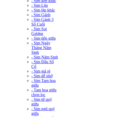
- Sim kép khác
- Sim Lặp
- Sim lặp khác
- Sim Gánh
- Sim Gánh 3
Số Cuối
- Sim Soi
Gương
- Sim tiến giữa
- Sim Ngày
Tháng Năm
Sinh
- Sim Năm Sinh
- Sim Đầu Số
Cổ
- Sim giá rẻ
- Sim dễ nhớ
- Sim Tam hoa
giữa
- Tam hoa giữa
chọn lọc
- Sim tứ quý
giữa
- Sim ngũ quý
giữa