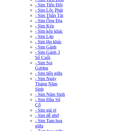
- Sim Tiến Đôi
- Sim Lộc Phát
- Sim Thần Tài
- Sim Ông Địa
- Sim Kép
- Sim kép khác
- Sim Lặp
- Sim lặp khác
- Sim Gánh
- Sim Gánh 3
Số Cuối
- Sim Soi
Gương
- Sim tiến giữa
- Sim Ngày
Tháng Năm
Sinh
- Sim Năm Sinh
- Sim Đầu Số
Cổ
- Sim giá rẻ
- Sim dễ nhớ
- Sim Tam hoa
giữa