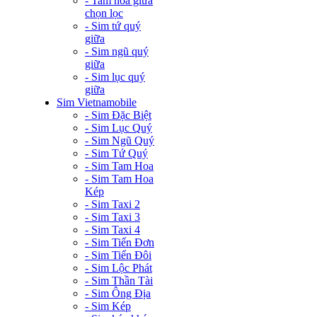
- Tam hoa giữa
chọn lọc
- Sim tứ quý
giữa
- Sim ngũ quý
giữa
- Sim lục quý
giữa
Sim Vietnamobile
- Sim Đặc Biệt
- Sim Lục Quý
- Sim Ngũ Quý
- Sim Tứ Quý
- Sim Tam Hoa
- Sim Tam Hoa
Kép
- Sim Taxi 2
- Sim Taxi 3
- Sim Taxi 4
- Sim Tiến Đơn
- Sim Tiến Đôi
- Sim Lộc Phát
- Sim Thần Tài
- Sim Ông Địa
- Sim Kép