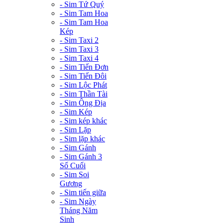
- Sim Tứ Quý
- Sim Tam Hoa
- Sim Tam Hoa
Kép
- Sim Taxi 2
- Sim Taxi 3
- Sim Taxi 4
- Sim Tiến Đơn
- Sim Tiến Đôi
- Sim Lộc Phát
- Sim Thần Tài
- Sim Ông Địa
- Sim Kép
- Sim kép khác
- Sim Lặp
- Sim lặp khác
- Sim Gánh
- Sim Gánh 3
Số Cuối
- Sim Soi
Gương
- Sim tiến giữa
- Sim Ngày
Tháng Năm
Sinh