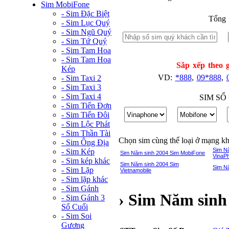
Sim MobiFone
- Sim Đặc Biệt
Tổng 
- Sim Lục Quý
- Sim Ngũ Quý
- Sim Tứ Quý
- Sim Tam Hoa
- Sim Tam Hoa
Sắp xếp theo g
Kép
VD:
*888
,
09*888
,
- Sim Taxi 2
- Sim Taxi 3
- Sim Taxi 4
SIM SỐ
- Sim Tiến Đơn
- Sim Tiến Đôi
- Sim Lộc Phát
- Sim Thần Tài
Chọn sim cùng thể loại ở mạng k
- Sim Ông Địa
Sim N
- Sim Kép
Sim Năm sinh 2004 Sim MobiFone
VinaP
- Sim kép khác
Sim Năm sinh 2004 Sim
Sim N
- Sim Lặp
Vietnamobile
- Sim lặp khác
- Sim Gánh
› Sim Năm sinh
- Sim Gánh 3
Số Cuối
- Sim Soi
Gương