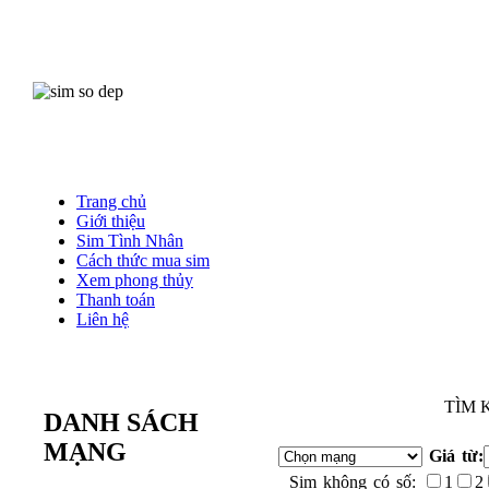
Trang chủ
Giới thiệu
Sim Tình Nhân
Cách thức mua sim
Xem phong thủy
Thanh toán
Liên hệ
TÌM 
DANH SÁCH
MẠNG
Giá từ:
Sim không có số:
1
2