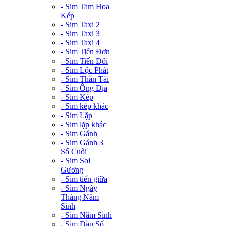
- Sim Tam Hoa
Kép
- Sim Taxi 2
- Sim Taxi 3
- Sim Taxi 4
- Sim Tiến Đơn
- Sim Tiến Đôi
- Sim Lộc Phát
- Sim Thần Tài
- Sim Ông Địa
- Sim Kép
- Sim kép khác
- Sim Lặp
- Sim lặp khác
- Sim Gánh
- Sim Gánh 3
Số Cuối
- Sim Soi
Gương
- Sim tiến giữa
- Sim Ngày
Tháng Năm
Sinh
- Sim Năm Sinh
- Sim Đầu Số