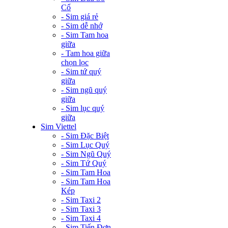
Cổ
- Sim giá rẻ
- Sim dễ nhớ
- Sim Tam hoa
giữa
- Tam hoa giữa
chọn lọc
- Sim tứ quý
giữa
- Sim ngũ quý
giữa
- Sim lục quý
giữa
Sim Viettel
- Sim Đặc Biệt
- Sim Lục Quý
- Sim Ngũ Quý
- Sim Tứ Quý
- Sim Tam Hoa
- Sim Tam Hoa
Kép
- Sim Taxi 2
- Sim Taxi 3
- Sim Taxi 4
- Sim Tiến Đơn