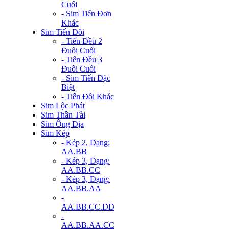
Cuối
- Sim Tiến Đơn
Khác
Sim Tiến Đôi
- Tiến Đều 2
Đuôi Cuối
- Tiến Đều 3
Đuôi Cuối
- Sim Tiến Đặc
Biệt
- Tiến Đôi Khác
Sim Lộc Phát
Sim Thần Tài
Sim Ông Địa
Sim Kép
- Kép 2, Dạng:
AA.BB
- Kép 3, Dạng:
AA.BB.CC
- Kép 3, Dạng:
AA.BB.AA
-
AA.BB.CC.DD
-
AA.BB.AA.CC