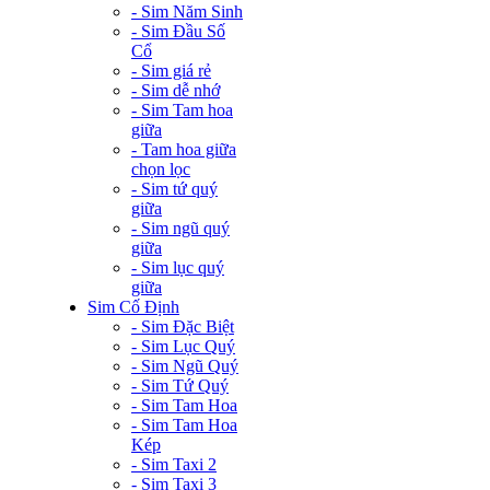
- Sim Năm Sinh
- Sim Đầu Số
Cổ
- Sim giá rẻ
- Sim dễ nhớ
- Sim Tam hoa
giữa
- Tam hoa giữa
chọn lọc
- Sim tứ quý
giữa
- Sim ngũ quý
giữa
- Sim lục quý
giữa
Sim Cố Định
- Sim Đặc Biệt
- Sim Lục Quý
- Sim Ngũ Quý
- Sim Tứ Quý
- Sim Tam Hoa
- Sim Tam Hoa
Kép
- Sim Taxi 2
- Sim Taxi 3