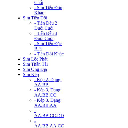
Cuối
- Sim Tiến Đơn
Khác
Sim Tiến Đôi
- Tiến Đều 2
Đuôi Cuối
- Tiến Đều 3
Đuôi Cuối
- Sim Tiến Đặc
Biệt
- Tiến Đôi Khác
Sim Lộc Phát
Sim Thần Tài
Sim Ông Địa
Sim Kép
- Kép 2, Dạng:
AA.BB
- Kép 3, Dạng:
AA.BB.CC
- Kép 3, Dạng:
AA.BB.AA
-
AA.BB.CC.DD
-
AA.BB.AA.CC