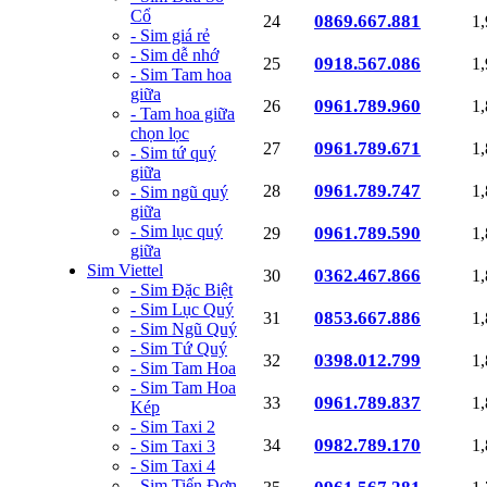
Cổ
0869.667.881
24
1
- Sim giá rẻ
- Sim dễ nhớ
0918.567.086
25
1
- Sim Tam hoa
giữa
0961.789.960
26
1
- Tam hoa giữa
chọn lọc
0961.789.671
27
1
- Sim tứ quý
giữa
0961.789.747
28
1
- Sim ngũ quý
giữa
- Sim lục quý
0961.789.590
29
1
giữa
Sim Viettel
0362.467.866
30
1
- Sim Đặc Biệt
- Sim Lục Quý
0853.667.886
31
1
- Sim Ngũ Quý
- Sim Tứ Quý
0398.012.799
32
1
- Sim Tam Hoa
- Sim Tam Hoa
0961.789.837
33
1
Kép
- Sim Taxi 2
0982.789.170
34
1
- Sim Taxi 3
- Sim Taxi 4
- Sim Tiến Đơn