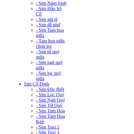
- Sim Năm Sinh
- Sim Đầu Số
Cổ
- Sim giá rẻ
- Sim dễ nhớ
- Sim Tam hoa
giữa
- Tam hoa giữa
chọn lọc
- Sim tứ quý
giữa
- Sim ngũ quý
giữa
- Sim lục quý
giữa
Sim Cố Định
- Sim Đặc Biệt
- Sim Lục Quý
- Sim Ngũ Quý
- Sim Tứ Quý
- Sim Tam Hoa
- Sim Tam Hoa
Kép
- Sim Taxi 2
- Sim Taxi 3