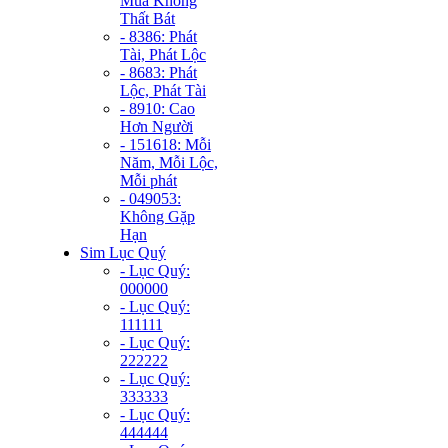
Mùa Không
Thất Bát
- 8386: Phát
Tài, Phát Lộc
- 8683: Phát
Lộc, Phát Tài
- 8910: Cao
Hơn Người
- 151618: Mỗi
Năm, Mỗi Lộc,
Mỗi phát
- 049053:
Không Gặp
Hạn
Sim Lục Quý
- Lục Quý:
000000
- Lục Quý:
111111
- Lục Quý:
222222
- Lục Quý:
333333
- Lục Quý:
444444