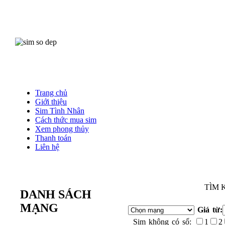
Trang chủ
Giới thiệu
Sim Tình Nhân
Cách thức mua sim
Xem phong thủy
Thanh toán
Liên hệ
TÌM 
DANH SÁCH
MẠNG
Giá từ:
Sim không có số:
1
2