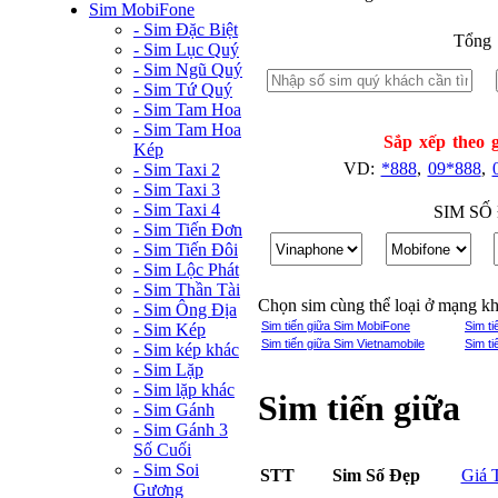
Sim MobiFone
- Sim Đặc Biệt
Tổng 
- Sim Lục Quý
- Sim Ngũ Quý
- Sim Tứ Quý
- Sim Tam Hoa
- Sim Tam Hoa
Sắp xếp theo g
Kép
VD:
*888
,
09*888
,
- Sim Taxi 2
- Sim Taxi 3
- Sim Taxi 4
SIM SỐ
- Sim Tiến Đơn
- Sim Tiến Đôi
- Sim Lộc Phát
- Sim Thần Tài
Chọn sim cùng thể loại ở mạng k
- Sim Ông Địa
Sim tiến giữa Sim MobiFone
Sim t
- Sim Kép
Sim tiến giữa Sim Vietnamobile
Sim t
- Sim kép khác
- Sim Lặp
- Sim lặp khác
Sim tiến giữa
- Sim Gánh
- Sim Gánh 3
Số Cuối
- Sim Soi
STT
Sim Số Đẹp
Giá 
Gương