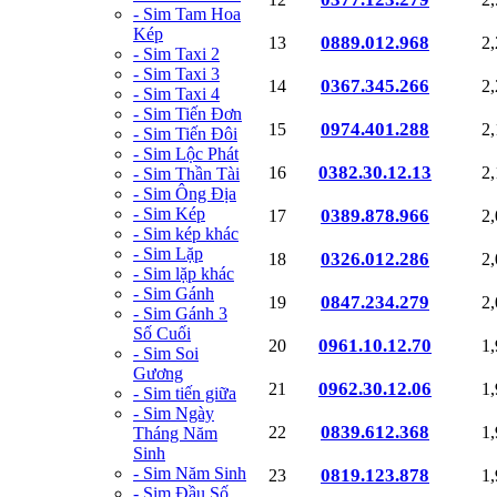
- Sim Tam Hoa
Kép
0889.012.968
13
2
- Sim Taxi 2
- Sim Taxi 3
0367.345.266
14
2
- Sim Taxi 4
- Sim Tiến Đơn
0974.401.288
15
2
- Sim Tiến Đôi
- Sim Lộc Phát
0382.30.12.13
16
2
- Sim Thần Tài
- Sim Ông Địa
- Sim Kép
0389.878.966
17
2
- Sim kép khác
- Sim Lặp
0326.012.286
18
2
- Sim lặp khác
- Sim Gánh
0847.234.279
19
2
- Sim Gánh 3
Số Cuối
0961.10.12.70
20
1
- Sim Soi
Gương
0962.30.12.06
21
1
- Sim tiến giữa
- Sim Ngày
0839.612.368
22
1
Tháng Năm
Sinh
- Sim Năm Sinh
0819.123.878
23
1
- Sim Đầu Số