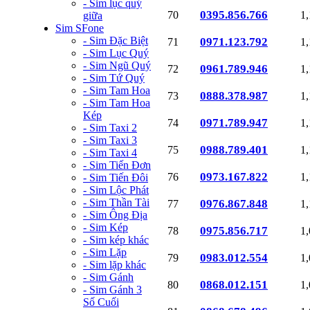
- Sim lục quý
0395.856.766
70
1
giữa
Sim SFone
- Sim Đặc Biệt
0971.123.792
71
1
- Sim Lục Quý
- Sim Ngũ Quý
0961.789.946
72
1
- Sim Tứ Quý
- Sim Tam Hoa
0888.378.987
73
1
- Sim Tam Hoa
Kép
0971.789.947
74
1
- Sim Taxi 2
- Sim Taxi 3
0988.789.401
75
1
- Sim Taxi 4
- Sim Tiến Đơn
0973.167.822
76
1
- Sim Tiến Đôi
- Sim Lộc Phát
- Sim Thần Tài
0976.867.848
77
1
- Sim Ông Địa
- Sim Kép
0975.856.717
78
1
- Sim kép khác
- Sim Lặp
0983.012.554
79
1
- Sim lặp khác
- Sim Gánh
0868.012.151
80
1
- Sim Gánh 3
Số Cuối