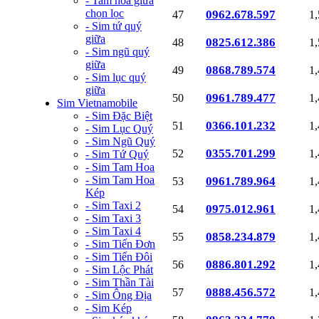
- Tam hoa giữa
chọn lọc
0962.678.597
47
1
- Sim tứ quý
giữa
0825.612.386
48
1
- Sim ngũ quý
giữa
0868.789.574
49
1
- Sim lục quý
giữa
0961.789.477
50
1
Sim Vietnamobile
- Sim Đặc Biệt
0366.101.232
51
1
- Sim Lục Quý
- Sim Ngũ Quý
0355.701.299
52
1
- Sim Tứ Quý
- Sim Tam Hoa
- Sim Tam Hoa
0961.789.964
53
1
Kép
- Sim Taxi 2
0975.012.961
54
1
- Sim Taxi 3
- Sim Taxi 4
0858.234.879
55
1
- Sim Tiến Đơn
- Sim Tiến Đôi
0886.801.292
56
1
- Sim Lộc Phát
- Sim Thần Tài
0888.456.572
57
1
- Sim Ông Địa
- Sim Kép