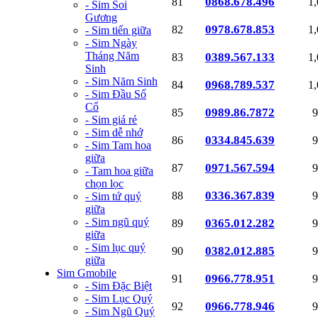
0868.678.496
81
1
- Sim Soi
Gương
0978.678.853
82
1
- Sim tiến giữa
- Sim Ngày
Tháng Năm
0389.567.133
83
1
Sinh
- Sim Năm Sinh
0968.789.537
84
1
- Sim Đầu Số
Cổ
0989.86.7872
85
9
- Sim giá rẻ
- Sim dễ nhớ
0334.845.639
86
9
- Sim Tam hoa
giữa
0971.567.594
87
9
- Tam hoa giữa
chọn lọc
0336.367.839
88
9
- Sim tứ quý
giữa
- Sim ngũ quý
0365.012.282
89
9
giữa
- Sim lục quý
0382.012.885
90
9
giữa
Sim Gmobile
0966.778.951
91
9
- Sim Đặc Biệt
- Sim Lục Quý
0966.778.946
92
9
- Sim Ngũ Quý