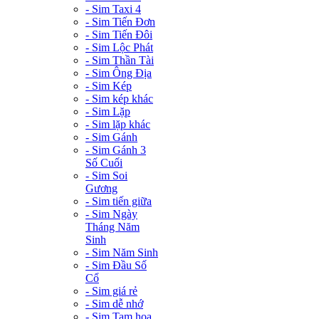
- Sim Taxi 4
- Sim Tiến Đơn
- Sim Tiến Đôi
- Sim Lộc Phát
- Sim Thần Tài
- Sim Ông Địa
- Sim Kép
- Sim kép khác
- Sim Lặp
- Sim lặp khác
- Sim Gánh
- Sim Gánh 3
Số Cuối
- Sim Soi
Gương
- Sim tiến giữa
- Sim Ngày
Tháng Năm
Sinh
- Sim Năm Sinh
- Sim Đầu Số
Cổ
- Sim giá rẻ
- Sim dễ nhớ
- Sim Tam hoa