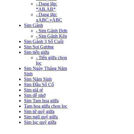
- Dạng lặp:
*AB.AB*
- Dạng lặp:
xABC.yABC
Sim Gánh
- Sim Gánh Đơn
- Sim Gánh Kép
Sim Gánh 3 Số Cuối
Sim Soi Gương
Sim tiến giữa
- Tiến giữa chọn
lọc
Sim Ngày Tháng Năm
Sinh
Sim Năm Sinh
Sim Đầu Số Cổ
Sim giá rẻ
Sim dễ nhớ
Sim Tam hoa giữa
Tam hoa giữa chọn lọc
Sim tứ quý giữa
Sim ngũ quý giữa
Sim lục quý giữa