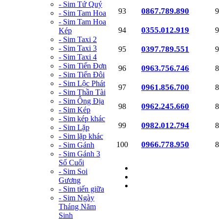
- Sim Tứ Quý
0867.789.890
93
9
- Sim Tam Hoa
- Sim Tam Hoa
0355.012.919
94
9
Kép
- Sim Taxi 2
- Sim Taxi 3
0397.789.551
95
9
- Sim Taxi 4
- Sim Tiến Đơn
0963.756.746
96
8
- Sim Tiến Đôi
- Sim Lộc Phát
0961.856.700
97
8
- Sim Thần Tài
- Sim Ông Địa
0962.245.660
98
8
- Sim Kép
- Sim kép khác
0982.012.794
99
8
- Sim Lặp
- Sim lặp khác
0966.778.950
100
8
- Sim Gánh
- Sim Gánh 3
Số Cuối
- Sim Soi
Gương
- Sim tiến giữa
- Sim Ngày
Tháng Năm
Sinh