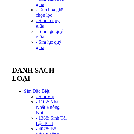
giữa
- Tam hoa giữa
chọn lọc
- Sim tứ quý
giữa
- Sim ngũ quý
giữa
- Sim lục quý
giữa
DANH SÁCH
LOẠI
Sim Đặc Biệt
- Sim Vip
- 1102: Nhất
Nhất Không
Nhì
- 1368: Sinh Tài
Lộc Phát
- 4078: Bốn