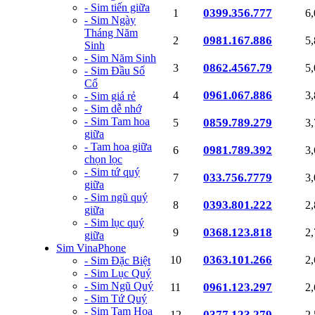
- Sim tiến giữa
0399.356.777
1
6
- Sim Ngày
Tháng Năm
0981.167.886
2
5
Sinh
- Sim Năm Sinh
0862.4567.79
3
5
- Sim Đầu Số
Cổ
0961.067.886
4
3
- Sim giá rẻ
- Sim dễ nhớ
- Sim Tam hoa
0859.789.279
5
3
giữa
- Tam hoa giữa
0981.789.392
6
3
chọn lọc
- Sim tứ quý
033.756.7779
7
3
giữa
- Sim ngũ quý
0393.801.222
8
2
giữa
- Sim lục quý
0368.123.818
9
2
giữa
Sim VinaPhone
0363.101.266
10
2
- Sim Đặc Biệt
- Sim Lục Quý
- Sim Ngũ Quý
0961.123.297
11
2
- Sim Tứ Quý
- Sim Tam Hoa
0377.123.279
12
2