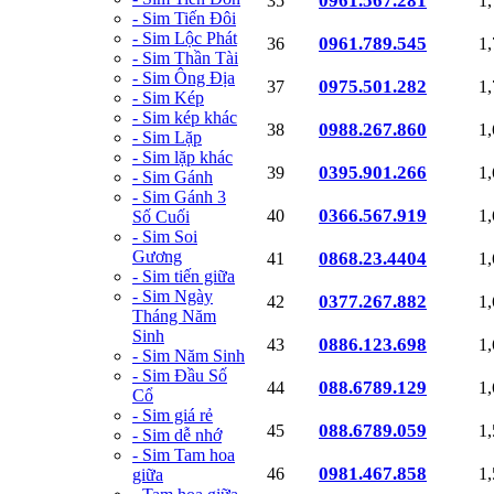
0961.567.281
35
1
- Sim Tiến Đôi
- Sim Lộc Phát
0961.789.545
36
1
- Sim Thần Tài
- Sim Ông Địa
0975.501.282
37
1
- Sim Kép
- Sim kép khác
0988.267.860
38
1
- Sim Lặp
- Sim lặp khác
0395.901.266
39
1
- Sim Gánh
- Sim Gánh 3
0366.567.919
40
1
Số Cuối
- Sim Soi
Gương
0868.23.4404
41
1
- Sim tiến giữa
- Sim Ngày
0377.267.882
42
1
Tháng Năm
Sinh
0886.123.698
43
1
- Sim Năm Sinh
- Sim Đầu Số
088.6789.129
44
1
Cổ
- Sim giá rẻ
088.6789.059
45
1
- Sim dễ nhớ
- Sim Tam hoa
0981.467.858
46
1
giữa