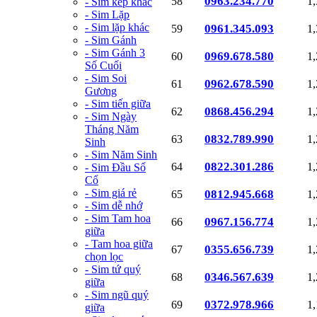
0963.234.770
58
1
- Sim kép khác
- Sim Lặp
- Sim lặp khác
0961.345.093
59
1
- Sim Gánh
- Sim Gánh 3
0969.678.580
60
1
Số Cuối
- Sim Soi
0962.678.590
61
1
Gương
- Sim tiến giữa
0868.456.294
62
1
- Sim Ngày
Tháng Năm
0832.789.990
63
1
Sinh
- Sim Năm Sinh
0822.301.286
64
1
- Sim Đầu Số
Cổ
- Sim giá rẻ
0812.945.668
65
1
- Sim dễ nhớ
- Sim Tam hoa
0967.156.774
66
1
giữa
- Tam hoa giữa
0355.656.739
67
1
chọn lọc
- Sim tứ quý
0346.567.639
68
1
giữa
- Sim ngũ quý
0372.978.966
69
1
giữa