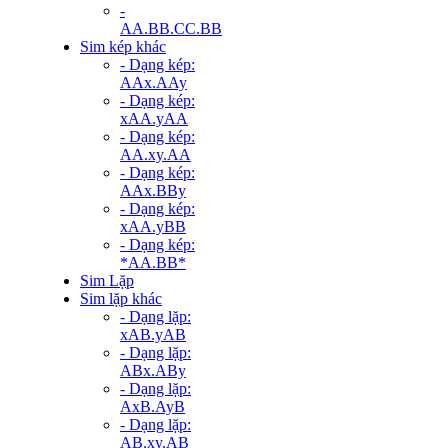
-
AA.BB.CC.BB
Sim kép khác
- Dạng kép:
AAx.AAy
- Dạng kép:
xAA.yAA
- Dạng kép:
AA.xy.AA
- Dạng kép:
AAx.BBy
- Dạng kép:
xAA.yBB
- Dạng kép:
*AA.BB*
Sim Lặp
Sim lặp khác
- Dạng lặp:
xAB.yAB
- Dạng lặp:
ABx.ABy
- Dạng lặp:
AxB.AyB
- Dạng lặp:
AB.xy.AB