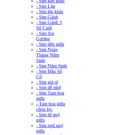
- Sim kép khác
- Sim Lặp
- Sim lặp khác
- Sim Gánh
- Sim Gánh 3
Số Cuối
- Sim Soi
Gương
- Sim tiến giữa
- Sim Ngày
Tháng Năm
Sinh
- Sim Năm Sinh
- Sim Đầu Số
Cổ
- Sim giá rẻ
- Sim dễ nhớ
- Sim Tam hoa
giữa
- Tam hoa giữa
chọn lọc
- Sim tứ quý
giữa
- Sim ngũ quý
giữa