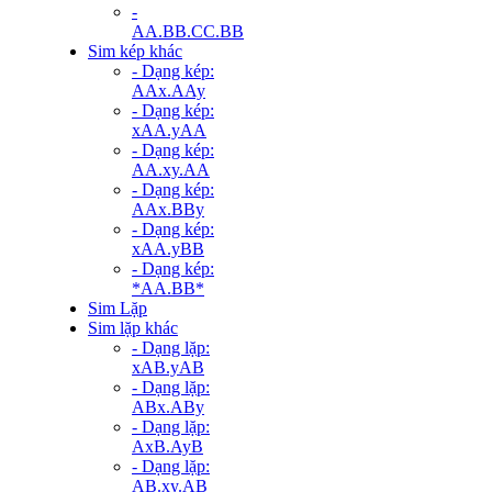
-
AA.BB.CC.BB
Sim kép khác
- Dạng kép:
AAx.AAy
- Dạng kép:
xAA.yAA
- Dạng kép:
AA.xy.AA
- Dạng kép:
AAx.BBy
- Dạng kép:
xAA.yBB
- Dạng kép:
*AA.BB*
Sim Lặp
Sim lặp khác
- Dạng lặp:
xAB.yAB
- Dạng lặp:
ABx.ABy
- Dạng lặp:
AxB.AyB
- Dạng lặp:
AB.xy.AB