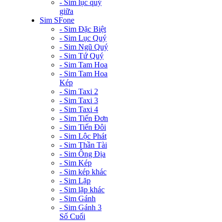
- Sim lục quý
giữa
Sim SFone
- Sim Đặc Biệt
- Sim Lục Quý
- Sim Ngũ Quý
- Sim Tứ Quý
- Sim Tam Hoa
- Sim Tam Hoa
Kép
- Sim Taxi 2
- Sim Taxi 3
- Sim Taxi 4
- Sim Tiến Đơn
- Sim Tiến Đôi
- Sim Lộc Phát
- Sim Thần Tài
- Sim Ông Địa
- Sim Kép
- Sim kép khác
- Sim Lặp
- Sim lặp khác
- Sim Gánh
- Sim Gánh 3
Số Cuối