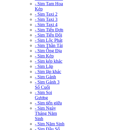
- Sim Tam Hoa
Kép
- Sim Taxi 2
- Sim Taxi 3
- Sim Taxi 4
- Sim Tiến Đơn
- Sim Tiến Đôi
- Sim Lộc Phát
- Sim Thần Tài
- Sim Ông Địa
- Sim Kép
- Sim kép khác
- Sim Lặp
- Sim lặp khác
- Sim Gánh
- Sim Gánh 3
Số Cuối
- Sim Soi
Gương
- Sim tiến giữa
- Sim Ngày
Tháng Năm
Sinh
- Sim Năm Sinh
- Sim Đầu Số