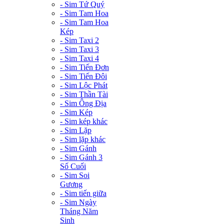
- Sim Tứ Quý
- Sim Tam Hoa
- Sim Tam Hoa
Kép
- Sim Taxi 2
- Sim Taxi 3
- Sim Taxi 4
- Sim Tiến Đơn
- Sim Tiến Đôi
- Sim Lộc Phát
- Sim Thần Tài
- Sim Ông Địa
- Sim Kép
- Sim kép khác
- Sim Lặp
- Sim lặp khác
- Sim Gánh
- Sim Gánh 3
Số Cuối
- Sim Soi
Gương
- Sim tiến giữa
- Sim Ngày
Tháng Năm
Sinh