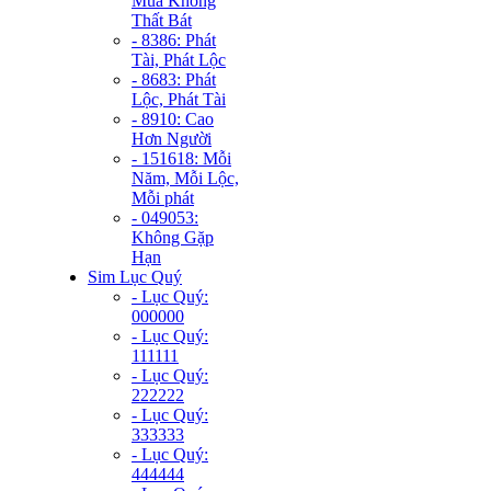
Mùa Không
Thất Bát
- 8386: Phát
Tài, Phát Lộc
- 8683: Phát
Lộc, Phát Tài
- 8910: Cao
Hơn Người
- 151618: Mỗi
Năm, Mỗi Lộc,
Mỗi phát
- 049053:
Không Gặp
Hạn
Sim Lục Quý
- Lục Quý:
000000
- Lục Quý:
111111
- Lục Quý:
222222
- Lục Quý:
333333
- Lục Quý:
444444