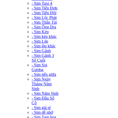
- Sim Taxi 4
- Sim Tiến Đơn
- Sim Tiến Đôi
- Sim Lộc Phát
- Sim Thần Tài
- Sim Ông Địa
- Sim Kép
- Sim kép khác
- Sim Lặp
- Sim lặp khác
- Sim Gánh
- Sim Gánh 3
Số Cuối
- Sim Soi
Gương
- Sim tiến giữa
- Sim Ngày
Tháng Năm
Sinh
- Sim Năm Sinh
- Sim Đầu Số
Cổ
- Sim giá rẻ
- Sim dễ nhớ
- Sim Tam hoa