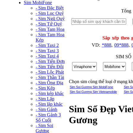
Sim MobiFone
- Sim Đặc Biệt
Tổng 
- Sim Lục Quý
- Sim Ngũ Quý
- Sim Tứ Quý
- Sim Tam Hoa
- Sim Tam Hoa
Sắp xếp theo g
Kép
VD:
*888
,
09*888
,
- Sim Taxi 2
- Sim Taxi 3
- Sim Taxi 4
SIM SỐ
- Sim Tiến Đơn
- Sim Tiến Đôi
- Sim Lộc Phát
- Sim Thần Tài
Chọn sim cùng thể loại ở mạng k
- Sim Ông Địa
Sim Soi Gương Sim MobiFone
Sim S
- Sim Kép
Sim Soi Gương Sim Vietnamobile
Sim S
- Sim kép khác
- Sim Lặp
- Sim lặp khác
Sim Số Đẹp Vie
- Sim Gánh
- Sim Gánh 3
Gương
Số Cuối
- Sim Soi
Gương