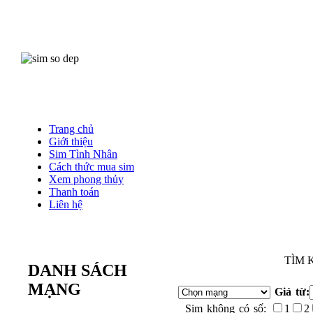
Trang chủ
Giới thiệu
Sim Tình Nhân
Cách thức mua sim
Xem phong thủy
Thanh toán
Liên hệ
TÌM 
DANH SÁCH
MẠNG
Giá từ:
Sim không có số:
1
2