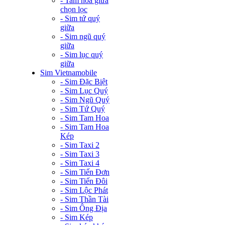
- Tam hoa giữa
chọn lọc
- Sim tứ quý
giữa
- Sim ngũ quý
giữa
- Sim lục quý
giữa
Sim Vietnamobile
- Sim Đặc Biệt
- Sim Lục Quý
- Sim Ngũ Quý
- Sim Tứ Quý
- Sim Tam Hoa
- Sim Tam Hoa
Kép
- Sim Taxi 2
- Sim Taxi 3
- Sim Taxi 4
- Sim Tiến Đơn
- Sim Tiến Đôi
- Sim Lộc Phát
- Sim Thần Tài
- Sim Ông Địa
- Sim Kép