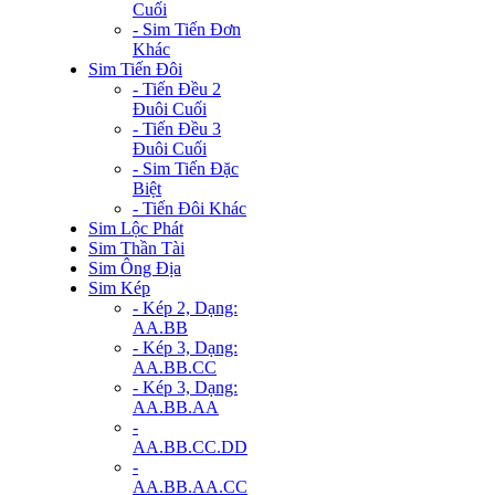
Cuối
- Sim Tiến Đơn
Khác
Sim Tiến Đôi
- Tiến Đều 2
Đuôi Cuối
- Tiến Đều 3
Đuôi Cuối
- Sim Tiến Đặc
Biệt
- Tiến Đôi Khác
Sim Lộc Phát
Sim Thần Tài
Sim Ông Địa
Sim Kép
- Kép 2, Dạng:
AA.BB
- Kép 3, Dạng:
AA.BB.CC
- Kép 3, Dạng:
AA.BB.AA
-
AA.BB.CC.DD
-
AA.BB.AA.CC