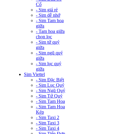
Cổ
- Sim giá rẻ
- Sim dễ nhớ
- Sim Tam hoa
giữa
- Tam hoa giữa
chọn lọc
- Sim tứ quý
giữa
- Sim ngũ quý
giữa
- Sim lục quý
giữa
Sim Viettel
- Sim Đặc Biệt
- Sim Lục Quý
- Sim Ngũ Quý
- Sim Tứ Quý
- Sim Tam Hoa
- Sim Tam Hoa
Kép
- Sim Taxi 2
- Sim Taxi 3
- Sim Taxi 4
- Sim Tiến Đơn