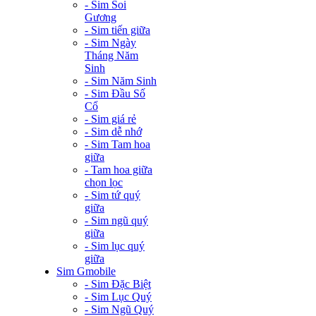
- Sim Soi
Gương
- Sim tiến giữa
- Sim Ngày
Tháng Năm
Sinh
- Sim Năm Sinh
- Sim Đầu Số
Cổ
- Sim giá rẻ
- Sim dễ nhớ
- Sim Tam hoa
giữa
- Tam hoa giữa
chọn lọc
- Sim tứ quý
giữa
- Sim ngũ quý
giữa
- Sim lục quý
giữa
Sim Gmobile
- Sim Đặc Biệt
- Sim Lục Quý
- Sim Ngũ Quý