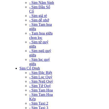
- Sim Năm Sinh
- Sim Đầu Số
Cổ
- Sim giá rẻ
- Sim dễ nhớ
- Sim Tam hoa
giữa
- Tam hoa giữa
chọn lọc
- Sim tứ quý
giữa
- Sim ngũ quý
giữa
- Sim lục quý
giữa
Sim Cố Định
- Sim Đặc Biệt
- Sim Lục Quý
- Sim Ngũ Quý
- Sim Tứ Quý
- Sim Tam Hoa
- Sim Tam Hoa
Kép
- Sim Taxi 2
- Sim Taxi 3