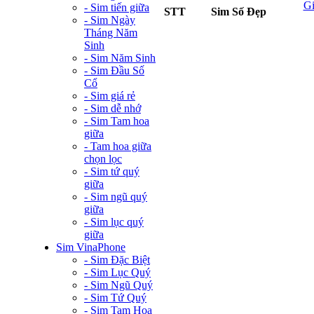
G
- Sim tiến giữa
STT
Sim Số Đẹp
- Sim Ngày
Tháng Năm
Sinh
- Sim Năm Sinh
- Sim Đầu Số
Cổ
- Sim giá rẻ
- Sim dễ nhớ
- Sim Tam hoa
giữa
- Tam hoa giữa
chọn lọc
- Sim tứ quý
giữa
- Sim ngũ quý
giữa
- Sim lục quý
giữa
Sim VinaPhone
- Sim Đặc Biệt
- Sim Lục Quý
- Sim Ngũ Quý
- Sim Tứ Quý
- Sim Tam Hoa