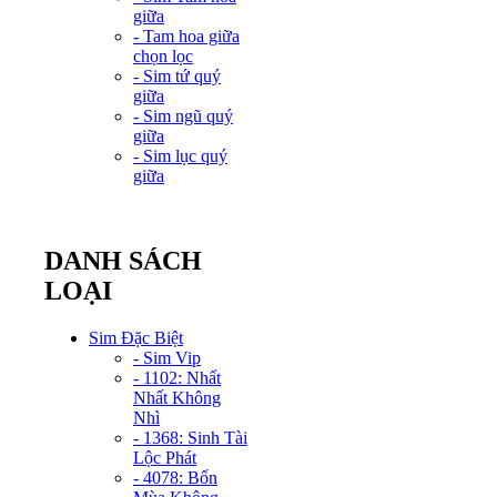
giữa
- Tam hoa giữa
chọn lọc
- Sim tứ quý
giữa
- Sim ngũ quý
giữa
- Sim lục quý
giữa
DANH SÁCH
LOẠI
Sim Đặc Biệt
- Sim Vip
- 1102: Nhất
Nhất Không
Nhì
- 1368: Sinh Tài
Lộc Phát
- 4078: Bốn