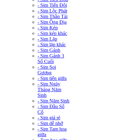
- Sim Tiến Đôi
- Sim Lộc Phát
- Sim Thần Tài
- Sim Ông Địa
- Sim Kép
- Sim kép khác
- Sim Lặp
- Sim lặp khác
- Sim Gánh
- Sim Gánh 3
Số Cuối
- Sim Soi
Gương
- Sim tiến giữa
- Sim Ngày
Tháng Năm
Sinh
- Sim Năm Sinh
- Sim Đầu Số
Cổ
- Sim giá rẻ
- Sim dễ nhớ
- Sim Tam hoa
giữa