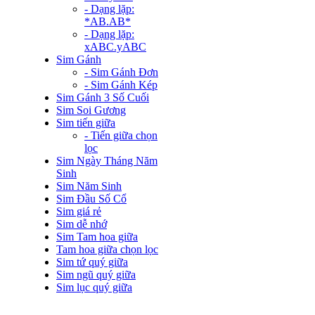
- Dạng lặp:
*AB.AB*
- Dạng lặp:
xABC.yABC
Sim Gánh
- Sim Gánh Đơn
- Sim Gánh Kép
Sim Gánh 3 Số Cuối
Sim Soi Gương
Sim tiến giữa
- Tiến giữa chọn
lọc
Sim Ngày Tháng Năm
Sinh
Sim Năm Sinh
Sim Đầu Số Cổ
Sim giá rẻ
Sim dễ nhớ
Sim Tam hoa giữa
Tam hoa giữa chọn lọc
Sim tứ quý giữa
Sim ngũ quý giữa
Sim lục quý giữa