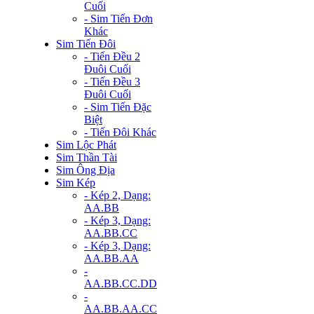
Cuối
- Sim Tiến Đơn
Khác
Sim Tiến Đôi
- Tiến Đều 2
Đuôi Cuối
- Tiến Đều 3
Đuôi Cuối
- Sim Tiến Đặc
Biệt
- Tiến Đôi Khác
Sim Lộc Phát
Sim Thần Tài
Sim Ông Địa
Sim Kép
- Kép 2, Dạng:
AA.BB
- Kép 3, Dạng:
AA.BB.CC
- Kép 3, Dạng:
AA.BB.AA
-
AA.BB.CC.DD
-
AA.BB.AA.CC