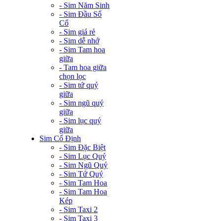
- Sim Năm Sinh
- Sim Đầu Số
Cổ
- Sim giá rẻ
- Sim dễ nhớ
- Sim Tam hoa
giữa
- Tam hoa giữa
chọn lọc
- Sim tứ quý
giữa
- Sim ngũ quý
giữa
- Sim lục quý
giữa
Sim Cố Định
- Sim Đặc Biệt
- Sim Lục Quý
- Sim Ngũ Quý
- Sim Tứ Quý
- Sim Tam Hoa
- Sim Tam Hoa
Kép
- Sim Taxi 2
- Sim Taxi 3