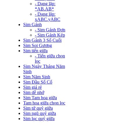
- Dạng lặp:
*AB.AB*
- Dạng lặp:
xABC.yABC
Sim Gánh
- Sim Gánh Đơn
- Sim Gánh Kép
Sim Gánh 3 Số Cuối
Sim Soi Gương
Sim tiến giữa
- Tiến giữa chọn
lọc
Sim Ngày Tháng Năm
Sinh
Sim Năm Sinh
Sim Đầu Số Cổ
Sim giá rẻ
Sim dễ nhớ
Sim Tam hoa giữa
Tam hoa giữa chọn lọc
Sim tứ quý giữa
Sim ngũ quý giữa
Sim lục quý giữa