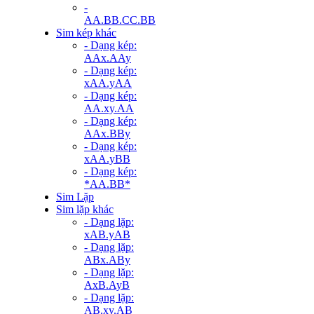
-
AA.BB.CC.BB
Sim kép khác
- Dạng kép:
AAx.AAy
- Dạng kép:
xAA.yAA
- Dạng kép:
AA.xy.AA
- Dạng kép:
AAx.BBy
- Dạng kép:
xAA.yBB
- Dạng kép:
*AA.BB*
Sim Lặp
Sim lặp khác
- Dạng lặp:
xAB.yAB
- Dạng lặp:
ABx.ABy
- Dạng lặp:
AxB.AyB
- Dạng lặp:
AB.xy.AB