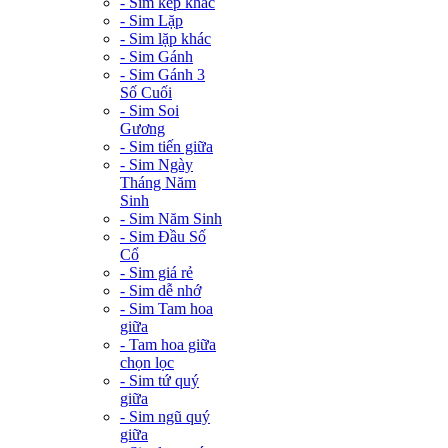
- Sim kép khác
- Sim Lặp
- Sim lặp khác
- Sim Gánh
- Sim Gánh 3
Số Cuối
- Sim Soi
Gương
- Sim tiến giữa
- Sim Ngày
Tháng Năm
Sinh
- Sim Năm Sinh
- Sim Đầu Số
Cổ
- Sim giá rẻ
- Sim dễ nhớ
- Sim Tam hoa
giữa
- Tam hoa giữa
chọn lọc
- Sim tứ quý
giữa
- Sim ngũ quý
giữa