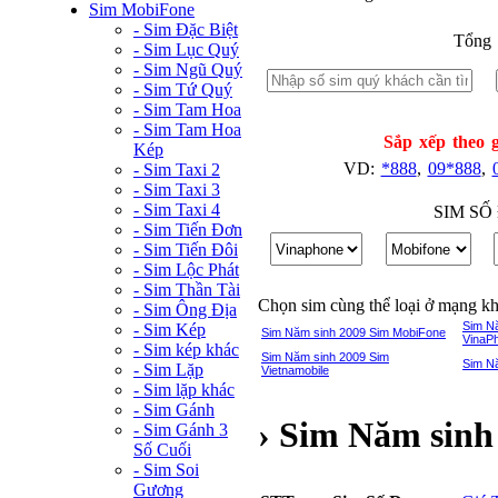
Sim MobiFone
- Sim Đặc Biệt
Tổng 
- Sim Lục Quý
- Sim Ngũ Quý
- Sim Tứ Quý
- Sim Tam Hoa
- Sim Tam Hoa
Sắp xếp theo g
Kép
VD:
*888
,
09*888
,
- Sim Taxi 2
- Sim Taxi 3
- Sim Taxi 4
SIM SỐ
- Sim Tiến Đơn
- Sim Tiến Đôi
- Sim Lộc Phát
- Sim Thần Tài
Chọn sim cùng thể loại ở mạng k
- Sim Ông Địa
Sim N
- Sim Kép
Sim Năm sinh 2009 Sim MobiFone
VinaP
- Sim kép khác
Sim Năm sinh 2009 Sim
Sim N
- Sim Lặp
Vietnamobile
- Sim lặp khác
- Sim Gánh
› Sim Năm sinh
- Sim Gánh 3
Số Cuối
- Sim Soi
Gương