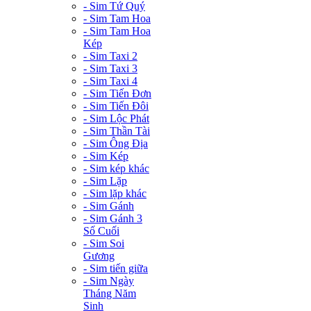
- Sim Tứ Quý
- Sim Tam Hoa
- Sim Tam Hoa
Kép
- Sim Taxi 2
- Sim Taxi 3
- Sim Taxi 4
- Sim Tiến Đơn
- Sim Tiến Đôi
- Sim Lộc Phát
- Sim Thần Tài
- Sim Ông Địa
- Sim Kép
- Sim kép khác
- Sim Lặp
- Sim lặp khác
- Sim Gánh
- Sim Gánh 3
Số Cuối
- Sim Soi
Gương
- Sim tiến giữa
- Sim Ngày
Tháng Năm
Sinh