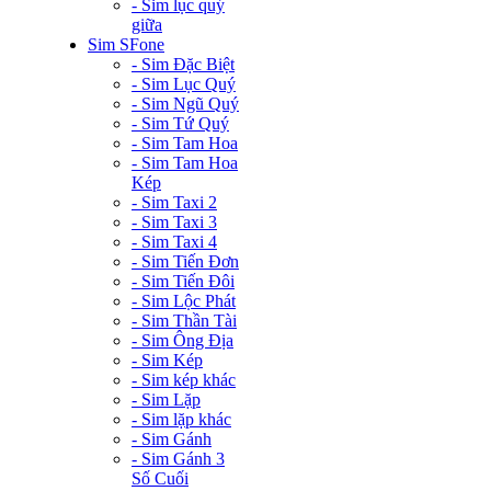
- Sim lục quý
giữa
Sim SFone
- Sim Đặc Biệt
- Sim Lục Quý
- Sim Ngũ Quý
- Sim Tứ Quý
- Sim Tam Hoa
- Sim Tam Hoa
Kép
- Sim Taxi 2
- Sim Taxi 3
- Sim Taxi 4
- Sim Tiến Đơn
- Sim Tiến Đôi
- Sim Lộc Phát
- Sim Thần Tài
- Sim Ông Địa
- Sim Kép
- Sim kép khác
- Sim Lặp
- Sim lặp khác
- Sim Gánh
- Sim Gánh 3
Số Cuối