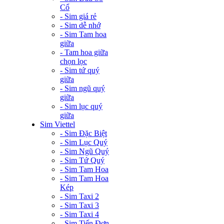
Cổ
- Sim giá rẻ
- Sim dễ nhớ
- Sim Tam hoa
giữa
- Tam hoa giữa
chọn lọc
- Sim tứ quý
giữa
- Sim ngũ quý
giữa
- Sim lục quý
giữa
Sim Viettel
- Sim Đặc Biệt
- Sim Lục Quý
- Sim Ngũ Quý
- Sim Tứ Quý
- Sim Tam Hoa
- Sim Tam Hoa
Kép
- Sim Taxi 2
- Sim Taxi 3
- Sim Taxi 4
- Sim Tiến Đơn