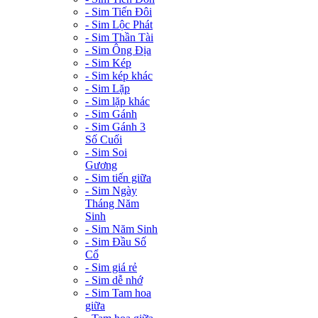
- Sim Tiến Đôi
- Sim Lộc Phát
- Sim Thần Tài
- Sim Ông Địa
- Sim Kép
- Sim kép khác
- Sim Lặp
- Sim lặp khác
- Sim Gánh
- Sim Gánh 3
Số Cuối
- Sim Soi
Gương
- Sim tiến giữa
- Sim Ngày
Tháng Năm
Sinh
- Sim Năm Sinh
- Sim Đầu Số
Cổ
- Sim giá rẻ
- Sim dễ nhớ
- Sim Tam hoa
giữa