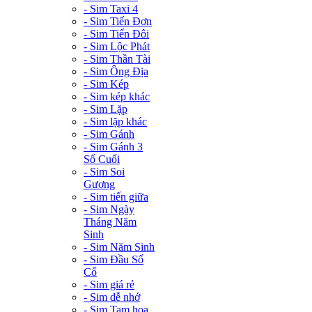
- Sim Taxi 4
- Sim Tiến Đơn
- Sim Tiến Đôi
- Sim Lộc Phát
- Sim Thần Tài
- Sim Ông Địa
- Sim Kép
- Sim kép khác
- Sim Lặp
- Sim lặp khác
- Sim Gánh
- Sim Gánh 3
Số Cuối
- Sim Soi
Gương
- Sim tiến giữa
- Sim Ngày
Tháng Năm
Sinh
- Sim Năm Sinh
- Sim Đầu Số
Cổ
- Sim giá rẻ
- Sim dễ nhớ
- Sim Tam hoa