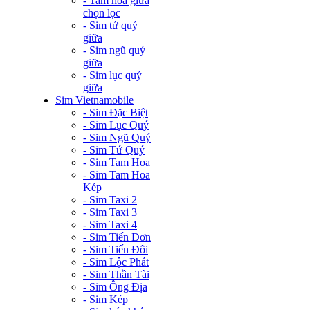
- Tam hoa giữa
chọn lọc
- Sim tứ quý
giữa
- Sim ngũ quý
giữa
- Sim lục quý
giữa
Sim Vietnamobile
- Sim Đặc Biệt
- Sim Lục Quý
- Sim Ngũ Quý
- Sim Tứ Quý
- Sim Tam Hoa
- Sim Tam Hoa
Kép
- Sim Taxi 2
- Sim Taxi 3
- Sim Taxi 4
- Sim Tiến Đơn
- Sim Tiến Đôi
- Sim Lộc Phát
- Sim Thần Tài
- Sim Ông Địa
- Sim Kép