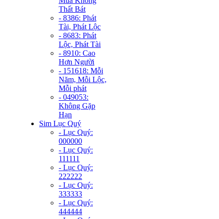
Mùa Không
Thất Bát
- 8386: Phát
Tài, Phát Lộc
- 8683: Phát
Lộc, Phát Tài
- 8910: Cao
Hơn Người
- 151618: Mỗi
Năm, Mỗi Lộc,
Mỗi phát
- 049053:
Không Gặp
Hạn
Sim Lục Quý
- Lục Quý:
000000
- Lục Quý:
111111
- Lục Quý:
222222
- Lục Quý:
333333
- Lục Quý:
444444