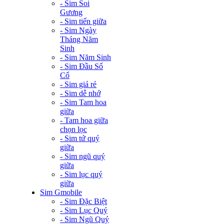
- Sim Soi
Gương
- Sim tiến giữa
- Sim Ngày
Tháng Năm
Sinh
- Sim Năm Sinh
- Sim Đầu Số
Cổ
- Sim giá rẻ
- Sim dễ nhớ
- Sim Tam hoa
giữa
- Tam hoa giữa
chọn lọc
- Sim tứ quý
giữa
- Sim ngũ quý
giữa
- Sim lục quý
giữa
Sim Gmobile
- Sim Đặc Biệt
- Sim Lục Quý
- Sim Ngũ Quý