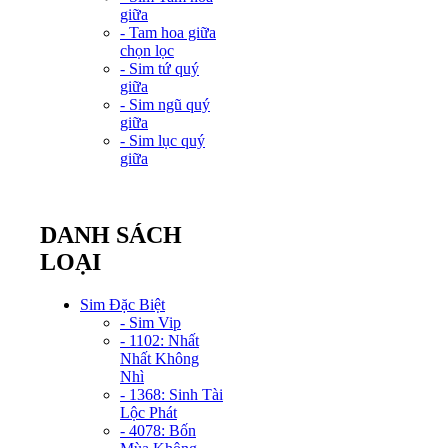
giữa
- Tam hoa giữa
chọn lọc
- Sim tứ quý
giữa
- Sim ngũ quý
giữa
- Sim lục quý
giữa
DANH SÁCH
LOẠI
Sim Đặc Biệt
- Sim Vip
- 1102: Nhất
Nhất Không
Nhì
- 1368: Sinh Tài
Lộc Phát
- 4078: Bốn