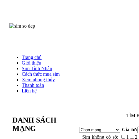
Trang chủ
Giới thiệu
Sim Tình Nhân
Cách thức mua sim
Xem phong thủy
Thanh toán
Liên hệ
TÌM 
DANH SÁCH
MẠNG
Giá từ:
Sim không có số:
1
2