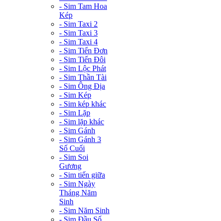
- Sim Tam Hoa
Kép
- Sim Taxi 2
- Sim Taxi 3
- Sim Taxi 4
- Sim Tiến Đơn
- Sim Tiến Đôi
- Sim Lộc Phát
- Sim Thần Tài
- Sim Ông Địa
- Sim Kép
- Sim kép khác
- Sim Lặp
- Sim lặp khác
- Sim Gánh
- Sim Gánh 3
Số Cuối
- Sim Soi
Gương
- Sim tiến giữa
- Sim Ngày
Tháng Năm
Sinh
- Sim Năm Sinh
- Sim Đầu Số