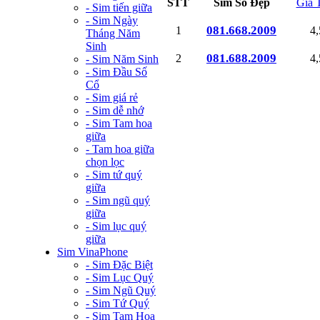
STT
Sim Số Đẹp
Giá 
- Sim tiến giữa
- Sim Ngày
081.668.2009
1
4
Tháng Năm
Sinh
081.688.2009
2
4
- Sim Năm Sinh
- Sim Đầu Số
Cổ
- Sim giá rẻ
- Sim dễ nhớ
- Sim Tam hoa
giữa
- Tam hoa giữa
chọn lọc
- Sim tứ quý
giữa
- Sim ngũ quý
giữa
- Sim lục quý
giữa
Sim VinaPhone
- Sim Đặc Biệt
- Sim Lục Quý
- Sim Ngũ Quý
- Sim Tứ Quý
- Sim Tam Hoa