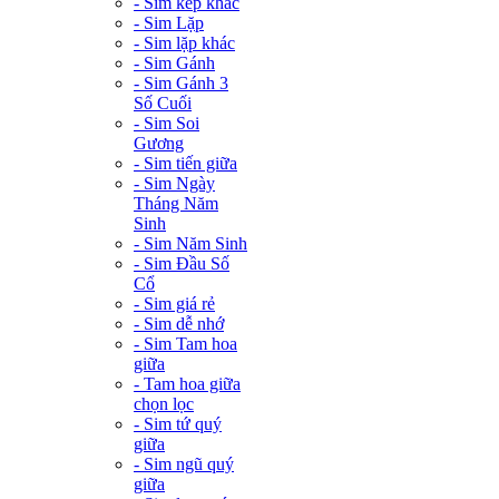
- Sim kép khác
- Sim Lặp
- Sim lặp khác
- Sim Gánh
- Sim Gánh 3
Số Cuối
- Sim Soi
Gương
- Sim tiến giữa
- Sim Ngày
Tháng Năm
Sinh
- Sim Năm Sinh
- Sim Đầu Số
Cổ
- Sim giá rẻ
- Sim dễ nhớ
- Sim Tam hoa
giữa
- Tam hoa giữa
chọn lọc
- Sim tứ quý
giữa
- Sim ngũ quý
giữa