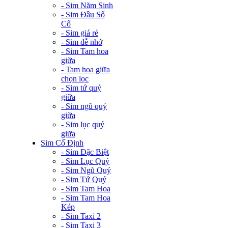
- Sim Năm Sinh
- Sim Đầu Số
Cổ
- Sim giá rẻ
- Sim dễ nhớ
- Sim Tam hoa
giữa
- Tam hoa giữa
chọn lọc
- Sim tứ quý
giữa
- Sim ngũ quý
giữa
- Sim lục quý
giữa
Sim Cố Định
- Sim Đặc Biệt
- Sim Lục Quý
- Sim Ngũ Quý
- Sim Tứ Quý
- Sim Tam Hoa
- Sim Tam Hoa
Kép
- Sim Taxi 2
- Sim Taxi 3