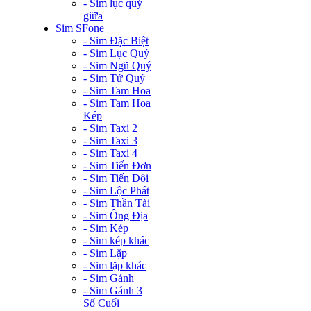
- Sim lục quý
giữa
Sim SFone
- Sim Đặc Biệt
- Sim Lục Quý
- Sim Ngũ Quý
- Sim Tứ Quý
- Sim Tam Hoa
- Sim Tam Hoa
Kép
- Sim Taxi 2
- Sim Taxi 3
- Sim Taxi 4
- Sim Tiến Đơn
- Sim Tiến Đôi
- Sim Lộc Phát
- Sim Thần Tài
- Sim Ông Địa
- Sim Kép
- Sim kép khác
- Sim Lặp
- Sim lặp khác
- Sim Gánh
- Sim Gánh 3
Số Cuối