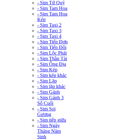
- Sim Tứ Quý
- Sim Tam Hoa
- Sim Tam Hoa
Kép
- Sim Taxi 2
- Sim Taxi 3
- Sim Taxi 4
- Sim Tiến Đơn
- Sim Tiến Đôi
- Sim Lộc Phát
- Sim Thần Tài
- Sim Ông Địa
- Sim Kép
- Sim kép khác
- Sim Lặp
- Sim lặp khác
- Sim Gánh
- Sim Gánh 3
Số Cuối
- Sim Soi
Gương
- Sim tiến giữa
- Sim Ngày
Tháng Năm
Sinh