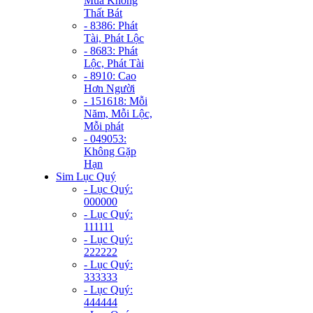
Mùa Không
Thất Bát
- 8386: Phát
Tài, Phát Lộc
- 8683: Phát
Lộc, Phát Tài
- 8910: Cao
Hơn Người
- 151618: Mỗi
Năm, Mỗi Lộc,
Mỗi phát
- 049053:
Không Gặp
Hạn
Sim Lục Quý
- Lục Quý:
000000
- Lục Quý:
111111
- Lục Quý:
222222
- Lục Quý:
333333
- Lục Quý:
444444