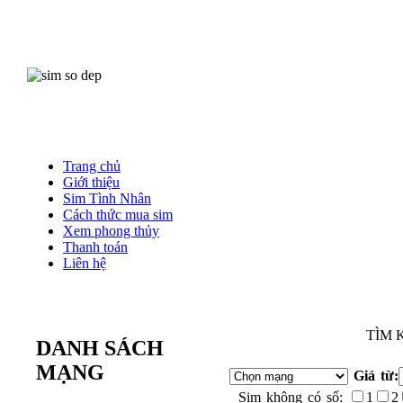
Trang chủ
Giới thiệu
Sim Tình Nhân
Cách thức mua sim
Xem phong thủy
Thanh toán
Liên hệ
TÌM 
DANH SÁCH
MẠNG
Giá từ:
Sim không có số:
1
2