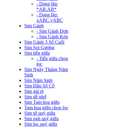
- Dạng lặp:
*AB.AB*
- Dạng lặp:
xABC.yABC
Sim Gánh
- Sim Gánh Đơn
- Sim Gánh Kép
Sim Gánh 3 Số Cuối
Sim Soi Gương
Sim tiến giữa
- Tiến giữa chọn
lọc
Sim Ngày Tháng Năm
Sinh
Sim Năm Sinh
Sim Đầu Số Cổ
Sim giá rẻ
Sim dễ nhớ
Sim Tam hoa giữa
Tam hoa giữa chọn lọc
Sim tứ quý giữa
Sim ngũ quý giữa
Sim lục quý giữa