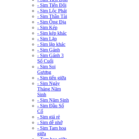
- Sim Tiến Đôi
- Sim Lộc Phát
- Sim Thần Tài
- Sim Ông Địa
- Sim Kép
- Sim kép khác
- Sim Lặp
- Sim lặp khác
- Sim Gánh
- Sim Gánh 3
Số Cuối
- Sim Soi
Gương
- Sim tiến giữa
- Sim Ngày
Tháng Năm
Sinh
- Sim Năm Sinh
- Sim Đầu Số
Cổ
- Sim giá rẻ
- Sim dễ nhớ
- Sim Tam hoa
giữa