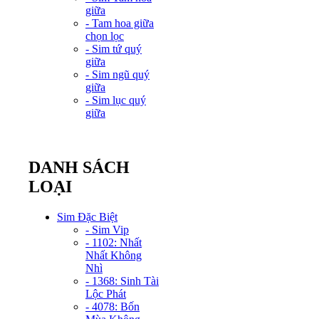
giữa
- Tam hoa giữa
chọn lọc
- Sim tứ quý
giữa
- Sim ngũ quý
giữa
- Sim lục quý
giữa
DANH SÁCH
LOẠI
Sim Đặc Biệt
- Sim Vip
- 1102: Nhất
Nhất Không
Nhì
- 1368: Sinh Tài
Lộc Phát
- 4078: Bốn