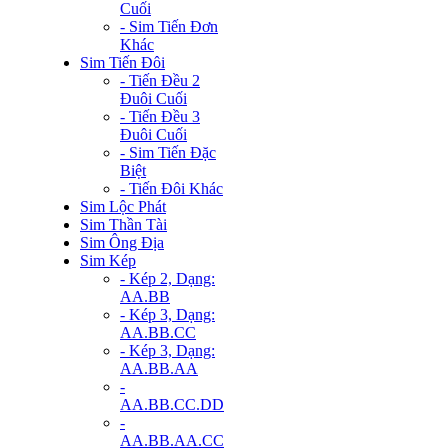
Cuối
- Sim Tiến Đơn
Khác
Sim Tiến Đôi
- Tiến Đều 2
Đuôi Cuối
- Tiến Đều 3
Đuôi Cuối
- Sim Tiến Đặc
Biệt
- Tiến Đôi Khác
Sim Lộc Phát
Sim Thần Tài
Sim Ông Địa
Sim Kép
- Kép 2, Dạng:
AA.BB
- Kép 3, Dạng:
AA.BB.CC
- Kép 3, Dạng:
AA.BB.AA
-
AA.BB.CC.DD
-
AA.BB.AA.CC