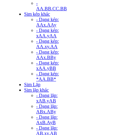
-
AA.BB.CC.BB
Sim kép khác
- Dạng kép:
AAx.AAy
- Dạng kép:
xAA.yAA
- Dạng kép:
AA.xy.AA
- Dạng kép:
AAx.BBy
- Dạng kép:
xAA.yBB
- Dạng kép:
*AA.BB*
Sim Lặp
Sim lặp khác
- Dạng lặp:
xAB.yAB
- Dạng lặp:
ABx.ABy
- Dạng lặp:
AxB.AyB
- Dạng lặp:
AB.xy.AB