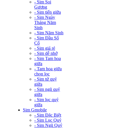
- Sim Soi
Gương
- Sim tiến giữa
- Sim Ngày
Tháng Năm
Sinh
- Sim Năm Sinh
- Sim Đầu Số
Cổ
- Sim giá rẻ
- Sim dễ nhớ
- Sim Tam hoa
giữa
- Tam hoa giữa
chọn lọc
- Sim tứ quý
giữa
- Sim ngũ quý
giữa
- Sim lục quý
giữa
Sim Gmobile
- Sim Đặc Biệt
- Sim Lục Quý
- Sim Ngũ Quý