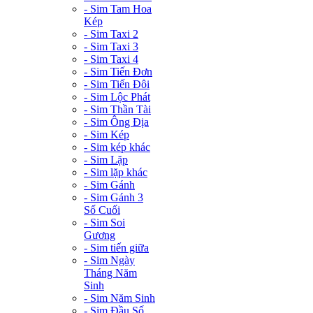
- Sim Tam Hoa
Kép
- Sim Taxi 2
- Sim Taxi 3
- Sim Taxi 4
- Sim Tiến Đơn
- Sim Tiến Đôi
- Sim Lộc Phát
- Sim Thần Tài
- Sim Ông Địa
- Sim Kép
- Sim kép khác
- Sim Lặp
- Sim lặp khác
- Sim Gánh
- Sim Gánh 3
Số Cuối
- Sim Soi
Gương
- Sim tiến giữa
- Sim Ngày
Tháng Năm
Sinh
- Sim Năm Sinh
- Sim Đầu Số