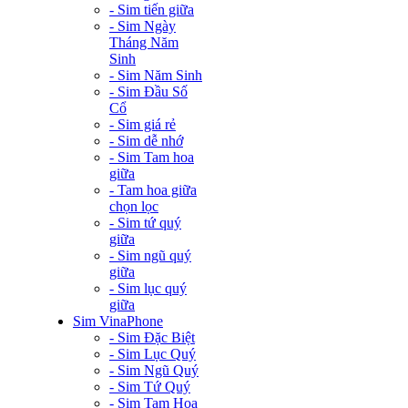
- Sim tiến giữa
- Sim Ngày
Tháng Năm
Sinh
- Sim Năm Sinh
- Sim Đầu Số
Cổ
- Sim giá rẻ
- Sim dễ nhớ
- Sim Tam hoa
giữa
- Tam hoa giữa
chọn lọc
- Sim tứ quý
giữa
- Sim ngũ quý
giữa
- Sim lục quý
giữa
Sim VinaPhone
- Sim Đặc Biệt
- Sim Lục Quý
- Sim Ngũ Quý
- Sim Tứ Quý
- Sim Tam Hoa