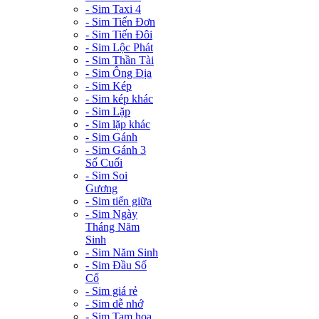
- Sim Taxi 4
- Sim Tiến Đơn
- Sim Tiến Đôi
- Sim Lộc Phát
- Sim Thần Tài
- Sim Ông Địa
- Sim Kép
- Sim kép khác
- Sim Lặp
- Sim lặp khác
- Sim Gánh
- Sim Gánh 3
Số Cuối
- Sim Soi
Gương
- Sim tiến giữa
- Sim Ngày
Tháng Năm
Sinh
- Sim Năm Sinh
- Sim Đầu Số
Cổ
- Sim giá rẻ
- Sim dễ nhớ
- Sim Tam hoa