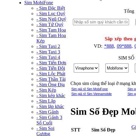
Sim MobiFone
- Sim Đặc Biệt
Tổng 
- Sim Lục Quý
- Sim Ngũ Quý
- Sim Tứ Quý
- Sim Tam Hoa
- Sim Tam Hoa
Sắp xếp theo g
Kép
VD:
*888
,
09*888
,
- Sim Taxi 2
- Sim Taxi 3
- Sim Taxi 4
SIM SỐ
- Sim Tiến Đơn
- Sim Tiến Đôi
- Sim Lộc Phát
- Sim Thần Tài
Chọn sim cùng thể loại ở mạng k
- Sim Ông Địa
Sim giá rẻ Sim MobiFone
Sim g
- Sim Kép
Sim giá rẻ Sim Vietnamobile
Sim g
- Sim kép khác
- Sim Lặp
- Sim lặp khác
Sim Số Đẹp Mob
- Sim Gánh
- Sim Gánh 3
Số Cuối
G
- Sim Soi
STT
Sim Số Đẹp
Gương