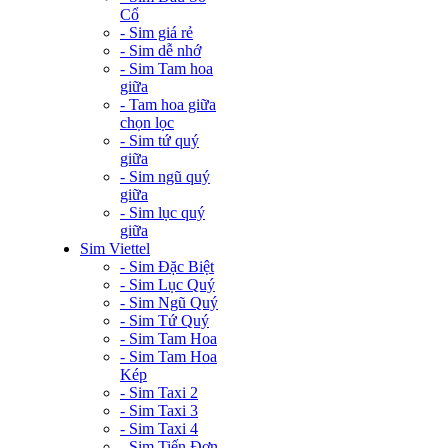
Cổ
- Sim giá rẻ
- Sim dễ nhớ
- Sim Tam hoa
giữa
- Tam hoa giữa
chọn lọc
- Sim tứ quý
giữa
- Sim ngũ quý
giữa
- Sim lục quý
giữa
Sim Viettel
- Sim Đặc Biệt
- Sim Lục Quý
- Sim Ngũ Quý
- Sim Tứ Quý
- Sim Tam Hoa
- Sim Tam Hoa
Kép
- Sim Taxi 2
- Sim Taxi 3
- Sim Taxi 4
- Sim Tiến Đơn