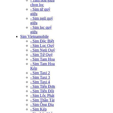
- Tam hoa giữa
chọn lọc
- Sim tứ quý
giữa
- Sim ngũ quý
giữa
- Sim lục quý
giữa
Sim Vietnamobile
- Sim Đặc Biệt
- Sim Lục Quý
- Sim Ngũ Quý
- Sim Tứ Quý
- Sim Tam Hoa
- Sim Tam Hoa
Kép
- Sim Taxi 2
- Sim Taxi 3
- Sim Taxi 4
- Sim Tiến Đơn
- Sim Tiến Đôi
- Sim Lộc Phát
- Sim Thần Tài
- Sim Ông Địa
- Sim Kép