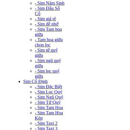
- Sim Năm Sinh
- Sim Đầu Số
Cổ
- Sim giá rẻ
- Sim dễ nhớ
- Sim Tam hoa
giữa
- Tam hoa giữa
chọn lọc
- Sim tứ quý
giữa
- Sim ngũ quý
giữa
- Sim lục quý
giữa
Sim Cố Định
- Sim Đặc Biệt
- Sim Lục Quý
- Sim Ngũ Quý
- Sim Tứ Quý
- Sim Tam Hoa
- Sim Tam Hoa
Kép
- Sim Taxi 2
- Sim Taxi 3