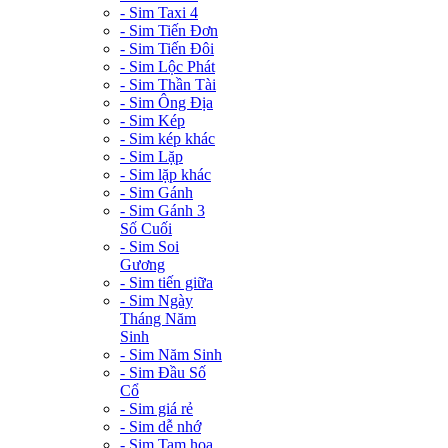
- Sim Taxi 4
- Sim Tiến Đơn
- Sim Tiến Đôi
- Sim Lộc Phát
- Sim Thần Tài
- Sim Ông Địa
- Sim Kép
- Sim kép khác
- Sim Lặp
- Sim lặp khác
- Sim Gánh
- Sim Gánh 3
Số Cuối
- Sim Soi
Gương
- Sim tiến giữa
- Sim Ngày
Tháng Năm
Sinh
- Sim Năm Sinh
- Sim Đầu Số
Cổ
- Sim giá rẻ
- Sim dễ nhớ
- Sim Tam hoa