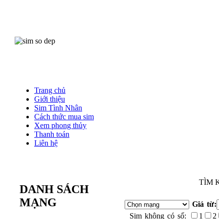
Trang chủ
Giới thiệu
Sim Tình Nhân
Cách thức mua sim
Xem phong thủy
Thanh toán
Liên hệ
TÌM 
DANH SÁCH
MẠNG
Giá từ:
Sim không có số:
1
2