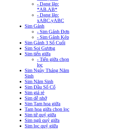
- Dạng lặp:
*AB.AB*
- Dạng lặp:
xABC.yABC
Sim Gánh
- Sim Gánh Đơn
- Sim Gánh Kép
Sim Gánh 3 Số Cuối
Sim Soi Gương
Sim tiến giữa
- Tiến giữa chọn
lọc
Sim Ngày Tháng Năm
Sinh
Sim Năm Sinh
Sim Đầu Số Cổ
Sim giá rẻ
Sim dễ nhớ
Sim Tam hoa giữa
Tam hoa giữa chọn lọc
Sim tứ quý giữa
Sim ngũ quý giữa
Sim lục quý giữa