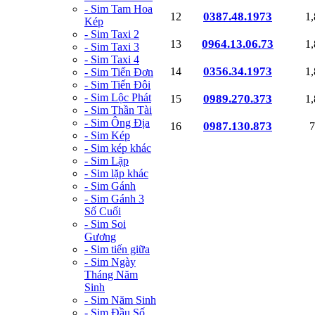
- Sim Tam Hoa
0387.48.1973
12
1
Kép
- Sim Taxi 2
0964.13.06.73
13
1
- Sim Taxi 3
- Sim Taxi 4
0356.34.1973
14
1
- Sim Tiến Đơn
- Sim Tiến Đôi
- Sim Lộc Phát
0989.270.373
15
1
- Sim Thần Tài
- Sim Ông Địa
0987.130.873
16
7
- Sim Kép
- Sim kép khác
- Sim Lặp
- Sim lặp khác
- Sim Gánh
- Sim Gánh 3
Số Cuối
- Sim Soi
Gương
- Sim tiến giữa
- Sim Ngày
Tháng Năm
Sinh
- Sim Năm Sinh
- Sim Đầu Số