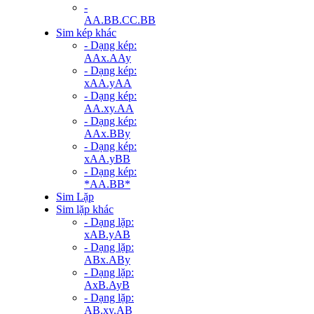
-
AA.BB.CC.BB
Sim kép khác
- Dạng kép:
AAx.AAy
- Dạng kép:
xAA.yAA
- Dạng kép:
AA.xy.AA
- Dạng kép:
AAx.BBy
- Dạng kép:
xAA.yBB
- Dạng kép:
*AA.BB*
Sim Lặp
Sim lặp khác
- Dạng lặp:
xAB.yAB
- Dạng lặp:
ABx.ABy
- Dạng lặp:
AxB.AyB
- Dạng lặp:
AB.xy.AB