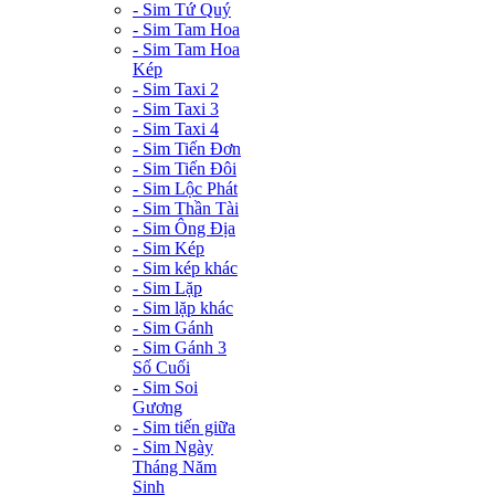
- Sim Tứ Quý
- Sim Tam Hoa
- Sim Tam Hoa
Kép
- Sim Taxi 2
- Sim Taxi 3
- Sim Taxi 4
- Sim Tiến Đơn
- Sim Tiến Đôi
- Sim Lộc Phát
- Sim Thần Tài
- Sim Ông Địa
- Sim Kép
- Sim kép khác
- Sim Lặp
- Sim lặp khác
- Sim Gánh
- Sim Gánh 3
Số Cuối
- Sim Soi
Gương
- Sim tiến giữa
- Sim Ngày
Tháng Năm
Sinh