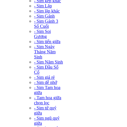
- Sim kép khác
- Sim Lặp
- Sim lặp khác
- Sim Gánh
- Sim Gánh 3
Số Cuối
- Sim Soi
Gương
- Sim tiến giữa
- Sim Ngày
Tháng Năm
Sinh
- Sim Năm Sinh
- Sim Đầu Số
Cổ
- Sim giá rẻ
- Sim dễ nhớ
- Sim Tam hoa
giữa
- Tam hoa giữa
chọn lọc
- Sim tứ quý
giữa
- Sim ngũ quý
giữa