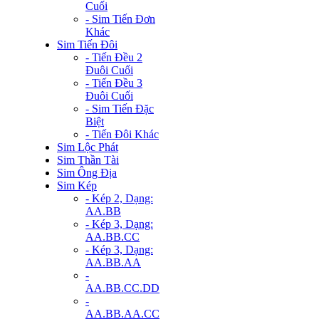
Cuối
- Sim Tiến Đơn
Khác
Sim Tiến Đôi
- Tiến Đều 2
Đuôi Cuối
- Tiến Đều 3
Đuôi Cuối
- Sim Tiến Đặc
Biệt
- Tiến Đôi Khác
Sim Lộc Phát
Sim Thần Tài
Sim Ông Địa
Sim Kép
- Kép 2, Dạng:
AA.BB
- Kép 3, Dạng:
AA.BB.CC
- Kép 3, Dạng:
AA.BB.AA
-
AA.BB.CC.DD
-
AA.BB.AA.CC