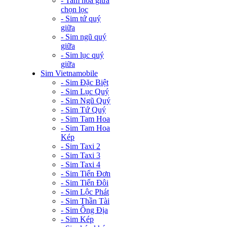
- Tam hoa giữa
chọn lọc
- Sim tứ quý
giữa
- Sim ngũ quý
giữa
- Sim lục quý
giữa
Sim Vietnamobile
- Sim Đặc Biệt
- Sim Lục Quý
- Sim Ngũ Quý
- Sim Tứ Quý
- Sim Tam Hoa
- Sim Tam Hoa
Kép
- Sim Taxi 2
- Sim Taxi 3
- Sim Taxi 4
- Sim Tiến Đơn
- Sim Tiến Đôi
- Sim Lộc Phát
- Sim Thần Tài
- Sim Ông Địa
- Sim Kép