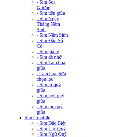
- Sim Soi
Gương
- Sim tiến giữa
- Sim Ngày
Tháng Năm
Sinh
- Sim Năm Sinh
- Sim Đầu Số
Cổ
- Sim giá rẻ
- Sim dễ nhớ
- Sim Tam hoa
giữa
- Tam hoa giữa
chọn lọc
- Sim tứ quý
giữa
- Sim ngũ quý
giữa
- Sim lục quý
giữa
Sim Gmobile
- Sim Đặc Biệt
- Sim Lục Quý
- Sim Ngũ Quý