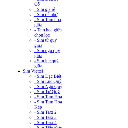
Cổ
- Sim giá rẻ
- Sim dễ nhớ
- Sim Tam hoa
giữa
- Tam hoa giữa
chọn lọc
- Sim tứ quý
giữa
- Sim ngũ quý
giữa
- Sim lục quý
giữa
Sim Viettel
- Sim Đặc Biệt
- Sim Lục Quý
- Sim Ngũ Quý
- Sim Tứ Quý
- Sim Tam Hoa
- Sim Tam Hoa
Kép
- Sim Taxi 2
- Sim Taxi 3
- Sim Taxi 4
- Sim Tiến Đơn