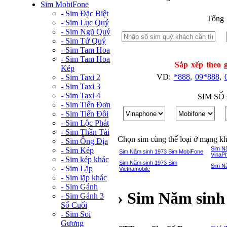
Sim MobiFone
- Sim Đặc Biệt
Tổng 
- Sim Lục Quý
- Sim Ngũ Quý
- Sim Tứ Quý
- Sim Tam Hoa
- Sim Tam Hoa
Sắp xếp theo g
Kép
VD:
*888
,
09*888
,
- Sim Taxi 2
- Sim Taxi 3
- Sim Taxi 4
SIM SỐ
- Sim Tiến Đơn
- Sim Tiến Đôi
- Sim Lộc Phát
- Sim Thần Tài
Chọn sim cùng thể loại ở mạng k
- Sim Ông Địa
Sim N
- Sim Kép
Sim Năm sinh 1973 Sim MobiFone
VinaP
- Sim kép khác
Sim Năm sinh 1973 Sim
Sim N
- Sim Lặp
Vietnamobile
- Sim lặp khác
- Sim Gánh
› Sim Năm sinh
- Sim Gánh 3
Số Cuối
- Sim Soi
Gương