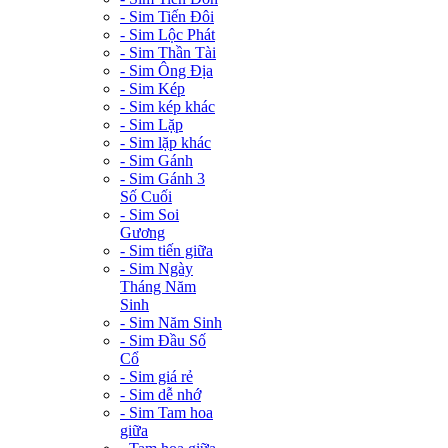
- Sim Tiến Đôi
- Sim Lộc Phát
- Sim Thần Tài
- Sim Ông Địa
- Sim Kép
- Sim kép khác
- Sim Lặp
- Sim lặp khác
- Sim Gánh
- Sim Gánh 3
Số Cuối
- Sim Soi
Gương
- Sim tiến giữa
- Sim Ngày
Tháng Năm
Sinh
- Sim Năm Sinh
- Sim Đầu Số
Cổ
- Sim giá rẻ
- Sim dễ nhớ
- Sim Tam hoa
giữa