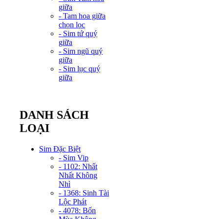
giữa
- Tam hoa giữa
chọn lọc
- Sim tứ quý
giữa
- Sim ngũ quý
giữa
- Sim lục quý
giữa
DANH SÁCH
LOẠI
Sim Đặc Biệt
- Sim Vip
- 1102: Nhất
Nhất Không
Nhì
- 1368: Sinh Tài
Lộc Phát
- 4078: Bốn