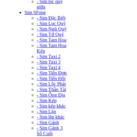
- Sim lục quý
giữa
Sim SFone
- Sim Đặc Biệt
- Sim Lục Quý
- Sim Ngũ Quý
- Sim Tứ Quý
- Sim Tam Hoa
- Sim Tam Hoa
Kép
- Sim Taxi 2
- Sim Taxi 3
- Sim Taxi 4
- Sim Tiến Đơn
- Sim Tiến Đôi
- Sim Lộc Phát
- Sim Thần Tài
- Sim Ông Địa
- Sim Kép
- Sim kép khác
- Sim Lặp
- Sim lặp khác
- Sim Gánh
- Sim Gánh 3
Số Cuối