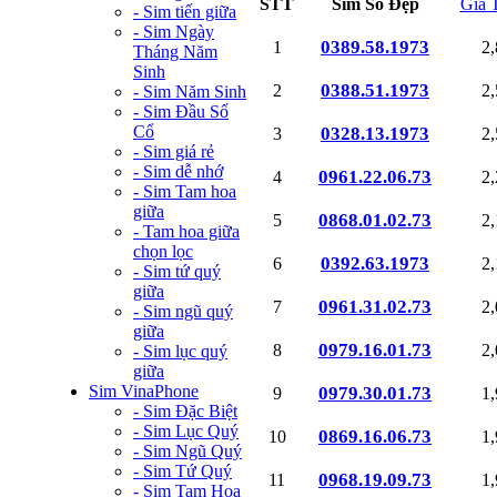
STT
Sim Số Đẹp
Giá 
- Sim tiến giữa
- Sim Ngày
0389.58.1973
1
2
Tháng Năm
Sinh
0388.51.1973
2
2
- Sim Năm Sinh
- Sim Đầu Số
Cổ
0328.13.1973
3
2
- Sim giá rẻ
- Sim dễ nhớ
0961.22.06.73
4
2
- Sim Tam hoa
giữa
0868.01.02.73
5
2
- Tam hoa giữa
chọn lọc
0392.63.1973
6
2
- Sim tứ quý
giữa
0961.31.02.73
7
2
- Sim ngũ quý
giữa
0979.16.01.73
8
2
- Sim lục quý
giữa
Sim VinaPhone
0979.30.01.73
9
1
- Sim Đặc Biệt
- Sim Lục Quý
0869.16.06.73
10
1
- Sim Ngũ Quý
- Sim Tứ Quý
0968.19.09.73
11
1
- Sim Tam Hoa