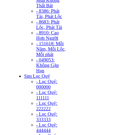
Mùa Không
Thất Bát
- 8386: Phát
Tài, Phát Lộc
- 8683: Phát
Lộc, Phát Tài
- 8910: Cao
Hơn Người
- 151618: Mỗi
Năm, Mỗi Lộc,
Mỗi phát
- 049053:
Không Gặp
Hạn
Sim Lục Quý
- Lục Quý:
000000
- Lục Quý:
111111
- Lục Quý:
222222
- Lục Quý:
333333
- Lục Quý:
444444